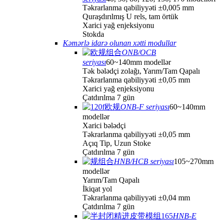
Təkrarlanma qabiliyyəti ±0,005 mm
Quraşdırılmış U rels, tam örtük
Xarici yağ enjeksiyonu
Stokda
Kəmərlə idarə olunan xətti modullar
ONB/OCB
seriyası
60~140mm modellər
Tək bələdçi zolağı, Yarım/Tam Qapalı
Təkrarlanma qabiliyyəti ±0,05 mm
Xarici yağ enjeksiyonu
Çatdırılma 7 gün
ONB-F seriyası
60~140mm
modellər
Xarici bələdçi
Təkrarlanma qabiliyyəti ±0,05 mm
Açıq Tip, Uzun Stoke
Çatdırılma 7 gün
HNB/HCB seriyası
105~270mm
modellər
Yarım/Tam Qapalı
İkiqat yol
Təkrarlanma qabiliyyəti ±0,04 mm
Çatdırılma 7 gün
HNB-E