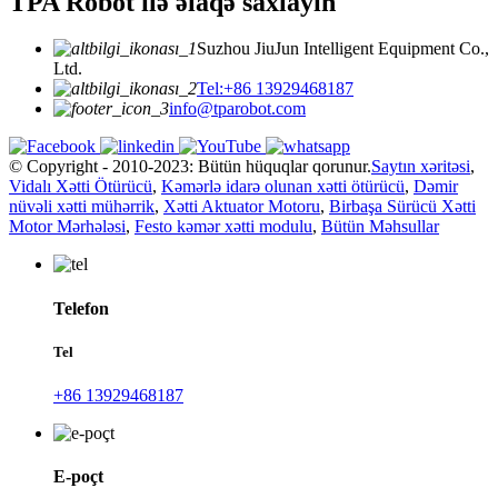
TPA Robot ilə əlaqə saxlayın
Suzhou JiuJun Intelligent Equipment Co.,
Ltd.
Tel:+86 13929468187
info@tparobot.com
© Copyright - 2010-2023: Bütün hüquqlar qorunur.
Saytın xəritəsi
,
Vidalı Xətti Ötürücü
,
Kəmərlə idarə olunan xətti ötürücü
,
Dəmir
nüvəli xətti mühərrik
,
Xətti Aktuator Motoru
,
Birbaşa Sürücü Xətti
Motor Mərhələsi
,
Festo kəmər xətti modulu
,
Bütün Məhsullar
Telefon
Tel
+86 13929468187
E-poçt