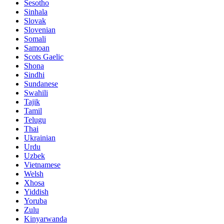
Sesotho
Sinhala
Slovak
Slovenian
Somali
Samoan
Scots Gaelic
Shona
Sindhi
Sundanese
Swahili
Tajik
Tamil
Telugu
Thai
Ukrainian
Urdu
Uzbek
Vietnamese
Welsh
Xhosa
Yiddish
Yoruba
Zulu
Kinyarwanda