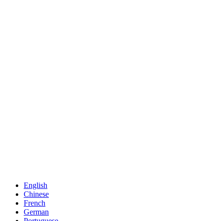
English
Chinese
French
German
Portuguese