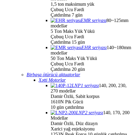
1,5 ton maksimum yük
Çubuq Ucu Fərdi
Çatdırılma 7 gün
EMR seriyası
80~125mm
modellər
5 Ton Maks Yük Yükü
Çubuq Ucu Fərdi
Çatdırılma 15 gün
EHR seriyası
140~180mm
modellər
50 Ton Maks Yük Yükü
Çubuq Ucu Fərdi
Çatdırılma 20 gün
Birbaşa ötürücü aktuatorlar
Xətti Motorlar
LNP1 seriyası
140, 200, 230,
270 modellər
Dəmir Özlü, Sabit korpus
1610N Pik Gücü
10 gün çatdırılma
LNP2 seriyası
140, 170, 200
Modellər
Dəmir Özlü, Düz dizayn
Xarici yağ enjeksiyonu
1253N Peak Force 10 günlük çatdırılma