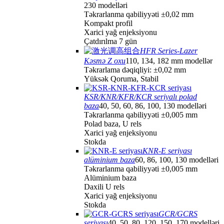
230 modelləri
Təkrarlanma qabiliyyəti ±0,02 mm
Kompakt profil
Xarici yağ enjeksiyonu
Çatdırılma 7 gün
HFR Series-Lazer
Kəsmə Z oxu
110, 134, 182 mm modellər
Təkrarlama dəqiqliyi: ±0,02 mm
Yüksək Qoruma, Stabil
KSR/KNR/KFR/KCR seriyalı polad
baza
40, 50, 60, 86, 100, 130 modelləri
Təkrarlanma qabiliyyəti ±0,005 mm
Polad baza, U rels
Xarici yağ enjeksiyonu
Stokda
KNR-E seriyası
alüminium baza
60, 86, 100, 130 modelləri
Təkrarlanma qabiliyyəti ±0,005 mm
Alüminium baza
Daxili U rels
Xarici yağ enjeksiyonu
Stokda
GCR/GCRS
seriyası
40, 50, 80, 120, 150, 170 modelləri