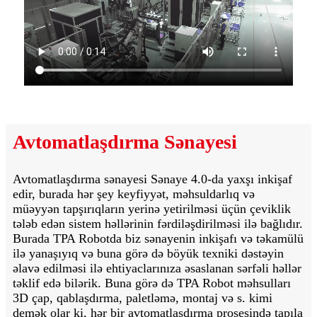
Avtomatlaşdırma Sənayesi
Avtomatlaşdırma sənayesi Sənaye 4.0-da yaxşı inkişaf
edir, burada hər şey keyfiyyət, məhsuldarlıq və
müəyyən tapşırıqların yerinə yetirilməsi üçün çeviklik
tələb edən sistem həllərinin fərdiləşdirilməsi ilə bağlıdır.
Burada TPA Robotda biz sənayenin inkişafı və təkamülü
ilə yanaşıyıq və buna görə də böyük texniki dəstəyin
əlavə edilməsi ilə ehtiyaclarınıza əsaslanan sərfəli həllər
təklif edə bilərik. Buna görə də TPA Robot məhsulları
3D çap, qablaşdırma, paletləmə, montaj və s. kimi
demək olar ki, hər bir avtomatlaşdırma prosesində tapıla