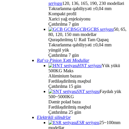
seriyası
120, 136, 165, 190, 230 modelləri
Təkrarlanma qabiliyyəti ±0,04 mm
Kompakt profil
Xarici yağ enjeksiyonu
Çatdırılma 7 gün
GCB/GCBS seriyası
50, 65,
80, 120, 150 mm modellər
Quraşdırılmış U Rail Tam Qapaq
Təkrarlanma qabiliyyəti ±0,04 mm
yüngül yük
Çatdırılma 7 gün
Raf və Pinion Xətti Modullar
HNT seriyası
Yük yükü
500KG Maks
Alüminium bazası
Fərdiləşdirilmiş məqbul
Çatdırılma 15 gün
SNT seriyası
Faydalı yük
500~5000KG
Dəmir polad baza
Fərdiləşdirilmiş məqbul
Çatdırılma 25 gün
Elektrikli silindrlər
ESR seriyası
25~100mm
modellər