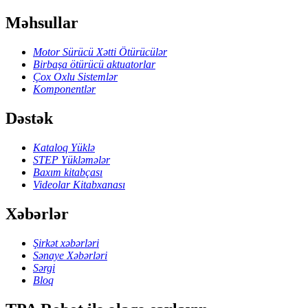
Məhsullar
Motor Sürücü Xətti Ötürücülər
Birbaşa ötürücü aktuatorlar
Çox Oxlu Sistemlər
Komponentlər
Dəstək
Kataloq Yüklə
STEP Yükləmələr
Baxım kitabçası
Videolar Kitabxanası
Xəbərlər
Şirkət xəbərləri
Sənaye Xəbərləri
Sərgi
Bloq