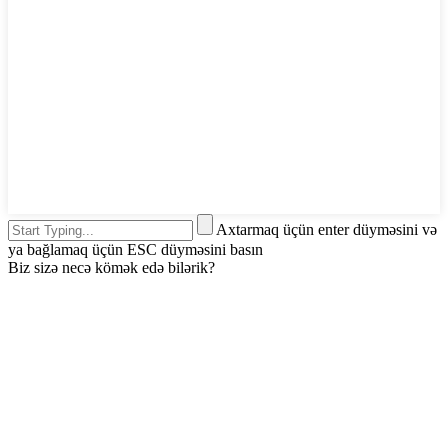
Axtarmaq üçün enter düyməsini və
ya bağlamaq üçün ESC düyməsini basın
Biz sizə necə kömək edə bilərik?