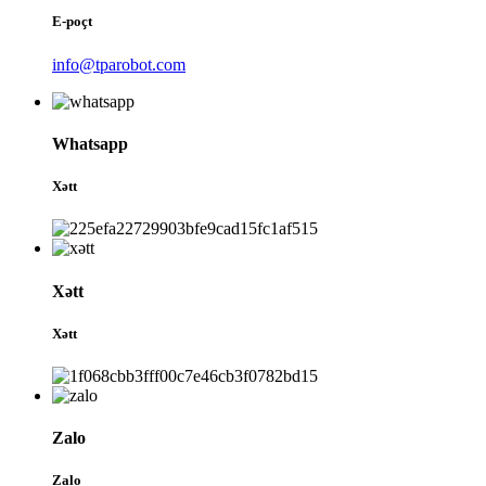
E-poçt
info@tparobot.com
Whatsapp
Xətt
Xətt
Xətt
Zalo
Zalo