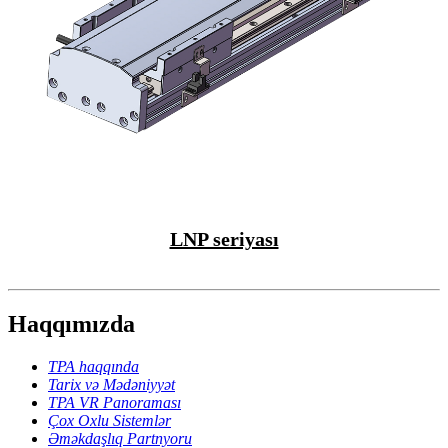
LNP seriyası
Haqqımızda
TPA haqqında
Tarix və Mədəniyyət
TPA VR Panoraması
Çox Oxlu Sistemlər
Əməkdaşlıq Partnyoru