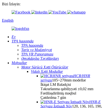
Bizi İzləyin:
English
Ev
TPA haqqında
TPA haqqında
Tarix və Mədəniyyət
TPA VR Panoraması
Əməkdaşlıq Tərəfdaşları
Məhsullar
Motor Sürücü Xətti Ötürücülər
Vidalı Xətti Modullar
HCR/HNR
seriyası
105~270mm modellər
İkiqat LM Bələdçisi
Təkrarlanma qabiliyyəti ±0,02 mm
Fərdiləşdirilmiş məqbul
Çatdırılma 7 gün
HNR-E
Seriyası İqtisadi Növ
120, 136, 165, 190,