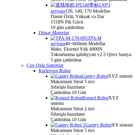
LNP3
seriyası
120, 140, 170 Modellər
Dəmir Özlü, Yüksək və Dar
1518N Pik Gücü
10 gün çatdırılma
Dönər Motorlar
TPA-M
seriyası
40~660mm Modellər
Maks. Eksenel Yük 4000N
Təkrarlanma qabiliyyəti ±2.5 Qövs Saniyə
5 gün çatdırılma
Çox Oxlu Sistemlər
Kartezyen Robot
Gantry Robot
XYZ sistemi
Maksimum Sürət 5 m/s
Sifarişlə hazırlanır
Çatdırılma 10 Gün
Konsol Robot
XYZ
sistemi
Maksimum Sürət 2 m/s
Sifarişlə hazırlanır
Çatdırılma 10 Gün
Gantry Robot
XY sistemi
Maksimum Sürət 5 m/s