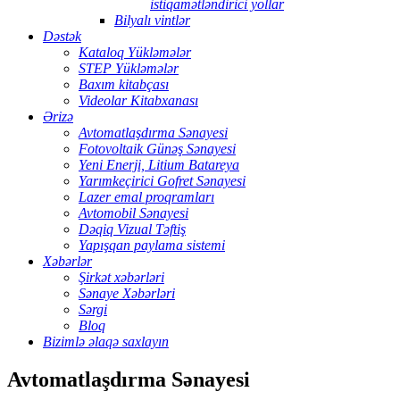
istiqamətləndirici yollar
Bilyalı vintlər
Dəstək
Kataloq Yükləmələr
STEP Yükləmələr
Baxım kitabçası
Videolar Kitabxanası
Ərizə
Avtomatlaşdırma Sənayesi
Fotovoltaik Günəş Sənayesi
Yeni Enerji, Litium Batareya
Yarımkeçirici Gofret Sənayesi
Lazer emal proqramları
Avtomobil Sənayesi
Dəqiq Vizual Təftiş
Yapışqan paylama sistemi
Xəbərlər
Şirkət xəbərləri
Sənaye Xəbərləri
Sərgi
Bloq
Bizimlə əlaqə saxlayın
Avtomatlaşdırma Sənayesi