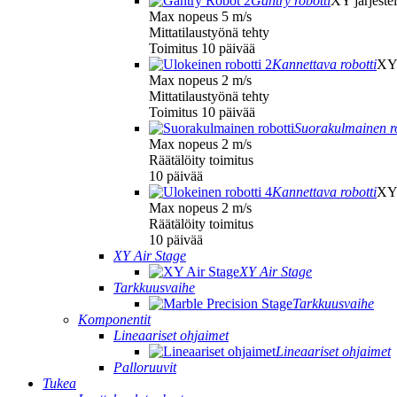
Gantry robotti
XY järjeste
Max nopeus 5 m/s
Mittatilaustyönä tehty
Toimitus 10 päivää
Kannettava robotti
XY 
Max nopeus 2 m/s
Mittatilaustyönä tehty
Toimitus 10 päivää
Suorakulmainen ro
Max nopeus 2 m/s
Räätälöity toimitus
10 päivää
Kannettava robotti
XYZ
Max nopeus 2 m/s
Räätälöity toimitus
10 päivää
XY Air Stage
XY Air Stage
Tarkkuusvaihe
Tarkkuusvaihe
Komponentit
Lineaariset ohjaimet
Lineaariset ohjaimet
Palloruuvit
Tukea