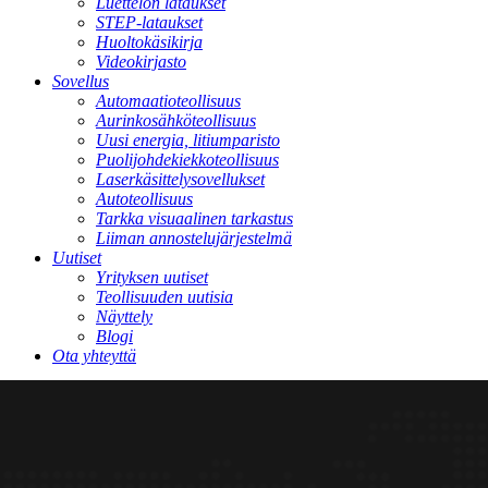
Luettelon lataukset
STEP-lataukset
Huoltokäsikirja
Videokirjasto
Sovellus
Automaatioteollisuus
Aurinkosähköteollisuus
Uusi energia, litiumparisto
Puolijohdekiekkoteollisuus
Laserkäsittelysovellukset
Autoteollisuus
Tarkka visuaalinen tarkastus
Liiman annostelujärjestelmä
Uutiset
Yrityksen uutiset
Teollisuuden uutisia
Näyttely
Blogi
Ota yhteyttä
Tietoja TPA:sta
Tietoja meistä