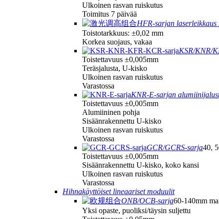
Ulkoinen rasvan ruiskutus
Toimitus 7 päivää
HFR-sarjan laserleikkaus 
Toistotarkkuus: ±0,02 mm
Korkea suojaus, vakaa
KSR/KNR/KFR
Toistettavuus ±0,005mm
Teräsjalusta, U-kisko
Ulkoinen rasvan ruiskutus
Varastossa
KNR-E-sarjan alumiinijalus
Toistettavuus ±0,005mm
Alumiininen pohja
Sisäänrakennettu U-kisko
Ulkoinen rasvan ruiskutus
Varastossa
GCR/GCRS-sarja
40, 5
Toistettavuus ±0,005mm
Sisäänrakennettu U-kisko, koko kansi
Ulkoinen rasvan ruiskutus
Varastossa
Hihnakäyttöiset lineaariset moduulit
ONB/OCB-sarja
60-140mm mal
Yksi opaste, puoliksi/täysin suljettu