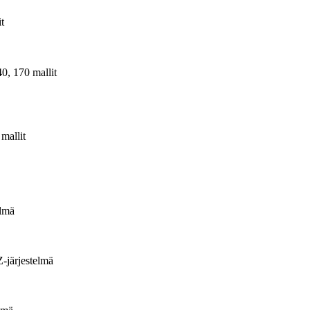
t
0, 170 mallit
mallit
lmä
järjestelmä