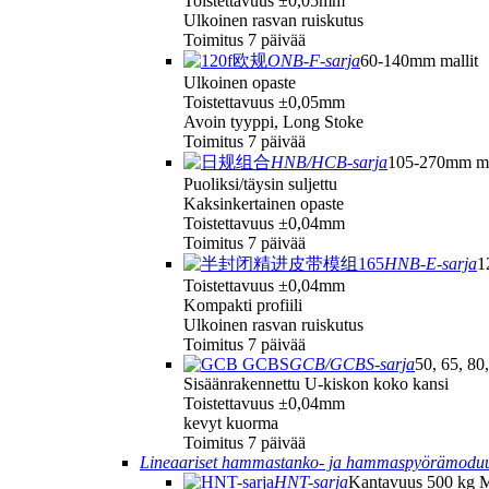
Toistettavuus ±0,05mm
Ulkoinen rasvan ruiskutus
Toimitus 7 päivää
ONB-F-sarja
60-140mm mallit
Ulkoinen opaste
Toistettavuus ±0,05mm
Avoin tyyppi, Long Stoke
Toimitus 7 päivää
HNB/HCB-sarja
105-270mm ma
Puoliksi/täysin suljettu
Kaksinkertainen opaste
Toistettavuus ±0,04mm
Toimitus 7 päivää
HNB-E-sarja
1
Toistettavuus ±0,04mm
Kompakti profiili
Ulkoinen rasvan ruiskutus
Toimitus 7 päivää
GCB/GCBS-sarja
50, 65, 80
Sisäänrakennettu U-kiskon koko kansi
Toistettavuus ±0,04mm
kevyt kuorma
Toimitus 7 päivää
Lineaariset hammastanko- ja hammaspyörämoduu
HNT-sarja
Kantavuus 500 kg 