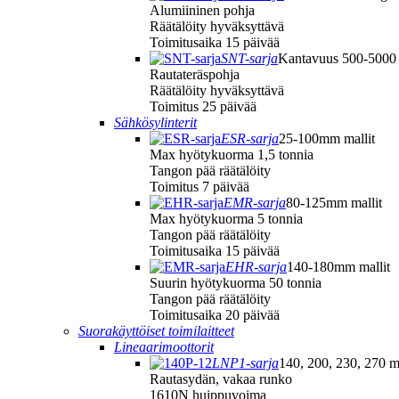
Alumiininen pohja
Räätälöity hyväksyttävä
Toimitusaika 15 päivää
SNT-sarja
Kantavuus 500-5000
Rautateräspohja
Räätälöity hyväksyttävä
Toimitus 25 päivää
Sähkösylinterit
ESR-sarja
25-100mm mallit
Max hyötykuorma 1,5 tonnia
Tangon pää räätälöity
Toimitus 7 päivää
EMR-sarja
80-125mm mallit
Max hyötykuorma 5 tonnia
Tangon pää räätälöity
Toimitusaika 15 päivää
EHR-sarja
140-180mm mallit
Suurin hyötykuorma 50 tonnia
Tangon pää räätälöity
Toimitusaika 20 päivää
Suorakäyttöiset toimilaitteet
Lineaarimoottorit
LNP1-sarja
140, 200, 230, 270 ma
Rautasydän, vakaa runko
1610N huippuvoima