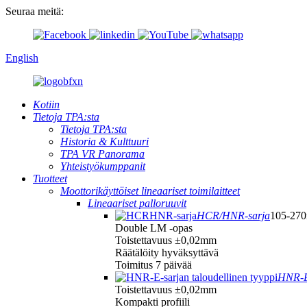
Seuraa meitä:
English
Kotiin
Tietoja TPA:sta
Tietoja TPA:sta
Historia & Kulttuuri
TPA VR Panorama
Yhteistyökumppanit
Tuotteet
Moottorikäyttöiset lineaariset toimilaitteet
Lineaariset palloruuvit
HCR/HNR-sarja
105-270
Double LM -opas
Toistettavuus ±0,02mm
Räätälöity hyväksyttävä
Toimitus 7 päivää
HNR-E-
Toistettavuus ±0,02mm
Kompakti profiili