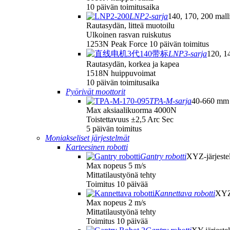
10 päivän toimitusaika
LNP2-sarja
140, 170, 200 malli
Rautasydän, litteä muotoilu
Ulkoinen rasvan ruiskutus
1253N Peak Force 10 päivän toimitus
LNP3-sarja
120, 14
Rautasydän, korkea ja kapea
1518N huippuvoimat
10 päivän toimitusaika
Pyörivät moottorit
TPA-M-sarja
40-660 mm 
Max aksiaalikuorma 4000N
Toistettavuus ±2,5 Arc Sec
5 päivän toimitus
Moniakseliset järjestelmät
Karteesinen robotti
Gantry robotti
XYZ-järjeste
Max nopeus 5 m/s
Mittatilaustyönä tehty
Toimitus 10 päivää
Kannettava robotti
XYZ-
Max nopeus 2 m/s
Mittatilaustyönä tehty
Toimitus 10 päivää