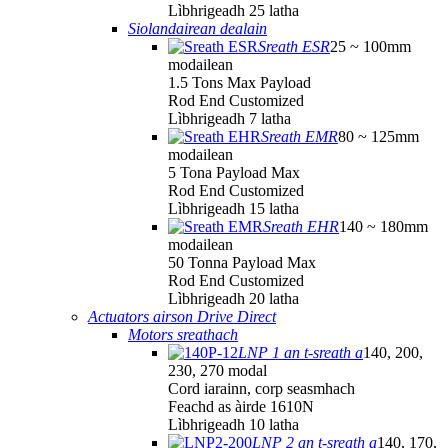
Lìbhrigeadh 25 latha
Siolandairean dealain
Sreath ESR
25 ~ 100mm
modailean
1.5 Tons Max Payload
Rod End Customized
Lìbhrigeadh 7 latha
Sreath EMR
80 ~ 125mm
modailean
5 Tona Payload Max
Rod End Customized
Lìbhrigeadh 15 latha
Sreath EHR
140 ~ 180mm
modailean
50 Tonna Payload Max
Rod End Customized
Lìbhrigeadh 20 latha
Actuators airson Drive Direct
Motors sreathach
LNP 1 an t-sreath a
140, 200,
230, 270 modal
Cord iarainn, corp seasmhach
Feachd as àirde 1610N
Lìbhrigeadh 10 latha
LNP 2 an t-sreath a
140, 170,