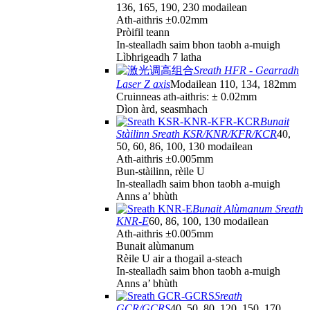
136, 165, 190, 230 modailean
Ath-aithris ±0.02mm
Pròifil teann
In-stealladh saim bhon taobh a-muigh
Lìbhrigeadh 7 latha
Sreath HFR - Gearradh
Laser Z axis
Modailean 110, 134, 182mm
Cruinneas ath-aithris: ± 0.02mm
Dìon àrd, seasmhach
Bunait
Stàilinn Sreath KSR/KNR/KFR/KCR
40,
50, 60, 86, 100, 130 modailean
Ath-aithris ±0.005mm
Bun-stàilinn, rèile U
In-stealladh saim bhon taobh a-muigh
Anns a’ bhùth
Bunait Alùmanum Sreath
KNR-E
60, 86, 100, 130 modailean
Ath-aithris ±0.005mm
Bunait alùmanum
Rèile U air a thogail a-steach
In-stealladh saim bhon taobh a-muigh
Anns a’ bhùth
Sreath
GCR/GCRS
40, 50, 80, 120, 150, 170