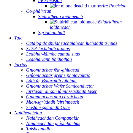
Ìre Precision
Ìre Precision
Co-phàirtean
Stiùiridhean loidhneach
Stiùiridhean
loidhneach
Sgriothan ball
Taic
Catalog de shuidheachaidhean luchdadh a-nuas
STEP luchdadh a-nuas
Leabhar-làimhe cumail suas
Leabharlann bhidiothan
Iarrtas
Gnìomhachas fèin-ghluasad
Gnìomhachas grèine photovoltaic
Lùth ùr, Bataraidh Lithium
Gnìomhachas Wafer Semiconductor
Iarrtasan airson làimhseachadh laser
Gnìomhachas nan càraichean
Mion-sgrùdadh lèirsinneach
Siostam sgaoilidh Glue
Naidheachdan
Naidheachdan Companaidh
Naidheachdan gnìomhachas
Taisbeanadh