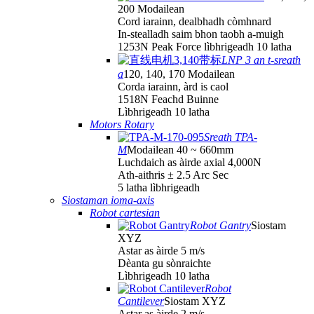
200 Modailean
Cord iarainn, dealbhadh còmhnard
In-stealladh saim bhon taobh a-muigh
1253N Peak Force lìbhrigeadh 10 latha
LNP 3 an t-sreath
a
120, 140, 170 Modailean
Corda iarainn, àrd is caol
1518N Feachd Buinne
Lìbhrigeadh 10 latha
Motors Rotary
Sreath TPA-
M
Modailean 40 ~ 660mm
Luchdaich as àirde axial 4,000N
Ath-aithris ± 2.5 Arc Sec
5 latha lìbhrigeadh
Siostaman ioma-axis
Robot cartesian
Robot Gantry
Siostam
XYZ
Astar as àirde 5 m/s
Dèanta gu sònraichte
Lìbhrigeadh 10 latha
Robot
Cantilever
Siostam XYZ
Astar as àirde 2 m/s