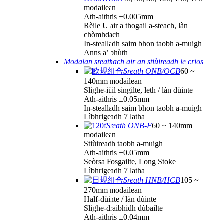
modailean
Ath-aithris ±0.005mm
Rèile U air a thogail a-steach, làn
chòmhdach
In-stealladh saim bhon taobh a-muigh
Anns a’ bhùth
Modalan sreathach air an stiùireadh le crios
Sreath ONB/OCB
60 ~
140mm modailean
Slighe-iùil singilte, leth / làn dùinte
Ath-aithris ±0.05mm
In-stealladh saim bhon taobh a-muigh
Lìbhrigeadh 7 latha
Sreath ONB-F
60 ~ 140mm
modailean
Stiùireadh taobh a-muigh
Ath-aithris ±0.05mm
Seòrsa Fosgailte, Long Stoke
Lìbhrigeadh 7 latha
Sreath HNB/HCB
105 ~
270mm modailean
Half-dùinte / làn dùinte
Slighe-draibhidh dùbailte
Ath-aithris ±0.04mm