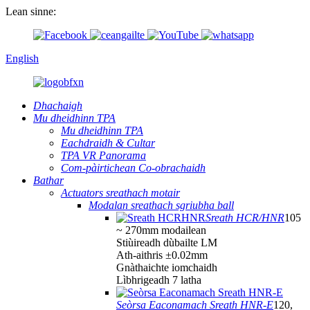
Lean sinne:
English
Dhachaigh
Mu dheidhinn TPA
Mu dheidhinn TPA
Eachdraidh & Cultar
TPA VR Panorama
Com-pàirtichean Co-obrachaidh
Bathar
Actuators sreathach motair
Modalan sreathach sgriubha ball
Sreath HCR/HNR
105
~ 270mm modailean
Stiùireadh dùbailte LM
Ath-aithris ±0.02mm
Gnàthaichte iomchaidh
Lìbhrigeadh 7 latha
Seòrsa Eaconamach Sreath HNR-E
120,