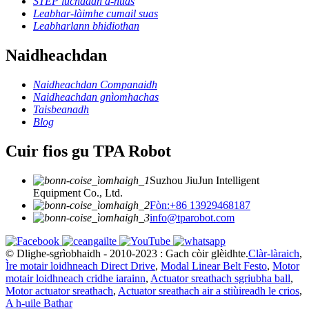
STEP luchdadh a-nuas
Leabhar-làimhe cumail suas
Leabharlann bhidiothan
Naidheachdan
Naidheachdan Companaidh
Naidheachdan gnìomhachas
Taisbeanadh
Blog
Cuir fios gu TPA Robot
Suzhou JiuJun Intelligent
Equipment Co., Ltd.
Fòn:+86 13929468187
info@tparobot.com
© Dlighe-sgrìobhaidh - 2010-2023 : Gach còir glèidhte.
Clàr-làraich
,
Ìre motair loidhneach Direct Drive
,
Modal Linear Belt Festo
,
Motor
motair loidhneach cridhe iarainn
,
Actuator sreathach sgriubha ball
,
Motor actuator sreathach
,
Actuator sreathach air a stiùireadh le crios
,
A h-uile Bathar