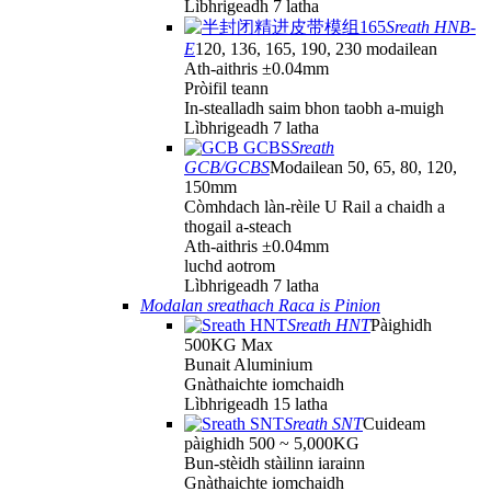
Lìbhrigeadh 7 latha
Sreath HNB-
E
120, 136, 165, 190, 230 modailean
Ath-aithris ±0.04mm
Pròifil teann
In-stealladh saim bhon taobh a-muigh
Lìbhrigeadh 7 latha
Sreath
GCB/GCBS
Modailean 50, 65, 80, 120,
150mm
Còmhdach làn-rèile U Rail a chaidh a
thogail a-steach
Ath-aithris ±0.04mm
luchd aotrom
Lìbhrigeadh 7 latha
Modalan sreathach Raca is Pinion
Sreath HNT
Pàighidh
500KG Max
Bunait Aluminium
Gnàthaichte iomchaidh
Lìbhrigeadh 15 latha
Sreath SNT
Cuideam
pàighidh 500 ~ 5,000KG
Bun-stèidh stàilinn iarainn
Gnàthaichte iomchaidh