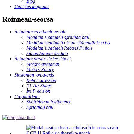
Blog
Cuir fios thugainn
Roinnean-seòrsa
Actuators sreathach motair
Modalan sreathach sgriubha ball
Modalan sreathach air an stiùireadh le crios
Modalan sreathach Raca is Pinion
Siolandairean dealain
Actuators airson Drive Direct
Motors sreathach
Motors Rotary
Siostaman ioma-axis
Robot cartesian
XY Air Stage
Ìre Precision
Co-phàirtean
Stiùiridhean loidhneach
Sgriothan ball