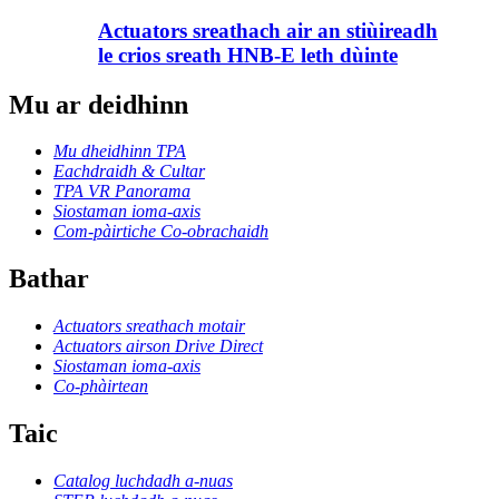
Actuators sreathach air an stiùireadh
le crios sreath HNB-E leth dùinte
Mu ar deidhinn
Mu dheidhinn TPA
Eachdraidh & Cultar
TPA VR Panorama
Siostaman ioma-axis
Com-pàirtiche Co-obrachaidh
Bathar
Actuators sreathach motair
Actuators airson Drive Direct
Siostaman ioma-axis
Co-phàirtean
Taic
Catalog luchdadh a-nuas