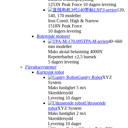
1253N Peak Force 10 dagers levering
LNP3-serien
120,
140, 170 modeller
Iron Cored, High & Narrow
1518N Peak Force
10 dagers levering
Roterende motorer
TPA-M-serien
40~660
mm modeller
Maks aksial belastning 4000N
Repeterbarhet ±2,5 buesek
5 dagers levering
Fleraksesystemer
Kartesisk robot
Gantry Robot
XYZ
System
Maks hastighet 5 m/s
Skreddersydd
Levering 10 dager
Utkragende
robot
XYZ System
Maks hastighet 2 m/s
Skreddersydd
Levering 10 dager