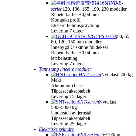
HNB-E-
serien
120, 136, 165, 190, 230 modeller
Repeterbarhet ±0,04 mm
Kompakt profil
Ekstern fettinnsprøytning
Levering 7 dager
GCB/GCBS-serien
50, 65,
80, 120, 150 mm modeller
Innebygd U-skinne fulldeksel
Repeterbarhet ±0,04 mm
lett belastning
Levering 7 dager
Tannstang lineære moduler
HNT-serien
Nyttelast 500 kg
Maks
Aluminium base
Tilpasset akseptabelt
Levering 15 dager
SNT-serien
Nyttelast
500~5000 kg
Understell av jernstål
Tilpasset akseptabelt
Levering 25 dager
Elektriske sylindre
ESR-serien
25~100mm