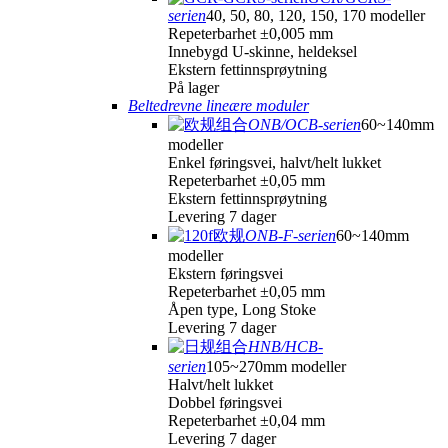
serien
40, 50, 80, 120, 150, 170 modeller
Repeterbarhet ±0,005 mm
Innebygd U-skinne, heldeksel
Ekstern fettinnsprøytning
På lager
Beltedrevne lineære moduler
ONB/OCB-serien
60~140mm
modeller
Enkel føringsvei, halvt/helt lukket
Repeterbarhet ±0,05 mm
Ekstern fettinnsprøytning
Levering 7 dager
ONB-F-serien
60~140mm
modeller
Ekstern føringsvei
Repeterbarhet ±0,05 mm
Åpen type, Long Stoke
Levering 7 dager
HNB/HCB-
serien
105~270mm modeller
Halvt/helt lukket
Dobbel føringsvei
Repeterbarhet ±0,04 mm
Levering 7 dager