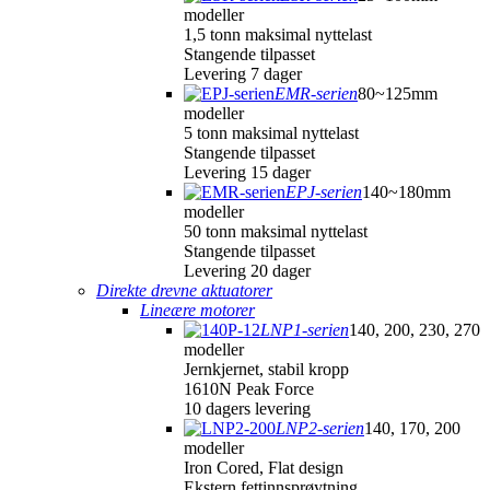
modeller
1,5 tonn maksimal nyttelast
Stangende tilpasset
Levering 7 dager
EMR-serien
80~125mm
modeller
5 tonn maksimal nyttelast
Stangende tilpasset
Levering 15 dager
EPJ-serien
140~180mm
modeller
50 tonn maksimal nyttelast
Stangende tilpasset
Levering 20 dager
Direkte drevne aktuatorer
Lineære motorer
LNP1-serien
140, 200, 230, 270
modeller
Jernkjernet, stabil kropp
1610N Peak Force
10 dagers levering
LNP2-serien
140, 170, 200
modeller
Iron Cored, Flat design
Ekstern fettinnsprøytning