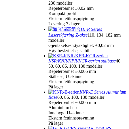
230 modeller
Repeterbarhet ±0,02 mm
Kompakt profil
Ekstern fettinnsprøytning
Levering 7 dager
HFR Series-
Laserskjæring Z-akse
110, 134, 182 mm
modeller
Gjentakelsesnøyaktighet: ±0,02 mm
Høy beskyttelse, stabil
KSR/KNR/KFR/KCR-serien stålbase
40,
50, 60, 86, 100, 130 modeller
Repeterbarhet ±0,005 mm
Stålbase, U-skinne
Ekstern fettinnsprøytning
På lager
KNR-E Series Aluminium
Base
60, 86, 100, 130 modeller
Repeterbarhet ±0,005 mm
Aluminium base
Innebygd U-skinne
Ekstern fettinnsprøytning
På lager
GCR/GCRS-