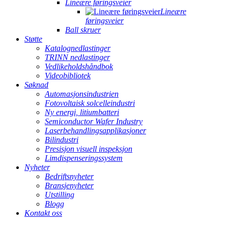
Lineære føringsveier
Lineære
føringsveier
Ball skruer
Støtte
Katalognedlastinger
TRINN nedlastinger
Vedlikeholdshåndbok
Videobibliotek
Søknad
Automasjonsindustrien
Fotovoltaisk solcelleindustri
Ny energi, litiumbatteri
Semiconductor Wafer Industry
Laserbehandlingsapplikasjoner
Bilindustri
Presisjon visuell inspeksjon
Limdispenseringssystem
Nyheter
Bedriftsnyheter
Bransjenyheter
Utstilling
Blogg
Kontakt oss