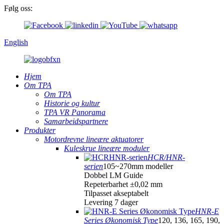
Følg oss:
English
Hjem
Om TPA
Om TPA
Historie og kultur
TPA VR Panorama
Samarbeidspartnere
Produkter
Motordrevne lineære aktuatorer
Kuleskrue lineære moduler
HCR/HNR-
serien
105~270mm modeller
Dobbel LM Guide
Repeterbarhet ±0,02 mm
Tilpasset akseptabelt
Levering 7 dager
HNR-E
Series Økonomisk Type
120, 136, 165, 190,