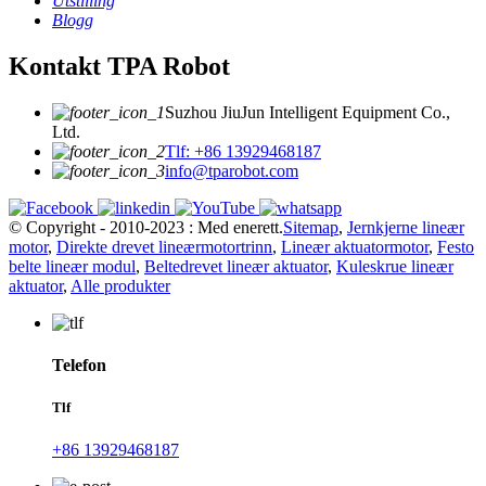
Utstilling
Blogg
Kontakt TPA Robot
Suzhou JiuJun Intelligent Equipment Co.,
Ltd.
Tlf: +86 13929468187
info@tparobot.com
© Copyright - 2010-2023 : Med enerett.
Sitemap
,
Jernkjerne lineær
motor
,
Direkte drevet lineærmotortrinn
,
Lineær aktuatormotor
,
Festo
belte lineær modul
,
Beltedrevet lineær aktuator
,
Kuleskrue lineær
aktuator
,
Alle produkter
Telefon
Tlf
+86 13929468187