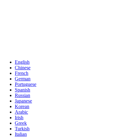
English
Chinese
French
German
Portuguese
Spanish
Russian
Japanese
Korean
Arabic
Irish
Greek
Turkish
Italian