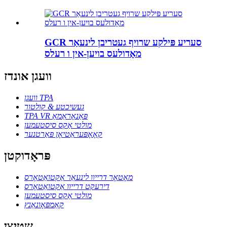
GCR סעריע פּילקע שרויף געטריבן לינעאַר
מאָדולעס בויען-אין ו רעלס
וועגן אונדז
וועגן TPA
געשיכטע & קולטור
TPA VR פּאַנאָראַמאַ
מולטי אַקס סיסטעמען
קאָאָפּעראַטיאָן פּאַרטנער
פּראָדוקטן
מאָטאָר דרייוו לינעאַר אַקטואַטאָרס
דירעקט דרייוו אַקטואַטאָרס
מולטי אַקס סיסטעמען
קאַמפּאָונאַנץ
שטיצן