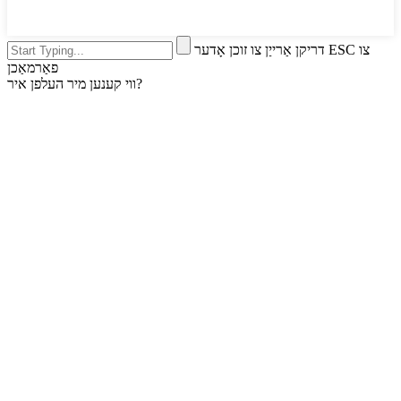
דריקן אַרייַן צו זוכן אָדער ESC צו
פאַרמאַכן
ווי קענען מיר העלפן איר?