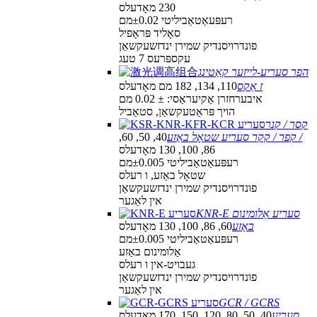
230 מאָדעלס
רעפּעאַטאַביליטי ±0.02מם
סאָליד פּראָפיל
פונדרויסנדיק שמירן ינדזשעקשאַן
עקספּרעס 7 טעג
הפר סעריע-לייזער קאַטינג
ז אַקס
110, 134, 182 מם מאָדעלס
איבערחזרן אַקיעראַסי: ± 0.02 מם
הויך פּראַטעקשאַן, סטאַביל
קסר / קנר
/ קפר / קקר סעריע שטאָל באַזע
40, 50, 60,
86, 100, 130 מאָדעלס
רעפּעאַטאַביליטי ±0.005מם
שטאָל באַזע, ו רעלס
פונדרויסנדיק שמירן ינדזשעקשאַן
אין לאַגער
KNR-E סעריע אַלומינום
באַזע
60, 86, 100, 130 מאָדעלס
רעפּעאַטאַביליטי ±0.005מם
אַלומינום באַזע
געבויט-אין ו רעלס
פונדרויסנדיק שמירן ינדזשעקשאַן
אין לאַגער
GCR / GCRS
סעריע
40, 50, 80, 120, 150, 170 מאָדעלס