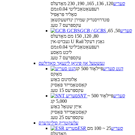
סעריע
120, 136, 165, 190, 230 מאָדעלס
רעפּעאַטאַביליטי ±0.04מם
סאָליד פּראָפיל
פונדרויסנדיק שמירן ינדזשעקשאַן
עקספּרעס 7 טעג
GCB / GCBS סעריע
50, 65,
80, 120, 150 מם מאָדעלס
געבויט-אין U Rail גאַנץ דעקל
רעפּעאַטאַביליטי ±0.04מם
ליכט מאַסע
עקספּרעס 7 טעג
געשטעל און פּיניאָן לינעאַר מאָדולעס
הנט סעריע
פּיילאָוד 500 קג
מאַקס
אַלומינום באַזע
קאַסטאַמייזד פּאַסיק
עקספּרעס 15 טעג
SNT סעריע
פּיילאָוד 500 ~
5,000 קג
אייַזן שטאָל באַזע
קאַסטאַמייזד פּאַסיק
עקספּרעס 25 טעג
עלעקטריק סילינדערס
ESR סעריע
25 ~ 100 מם
מאָדעלס