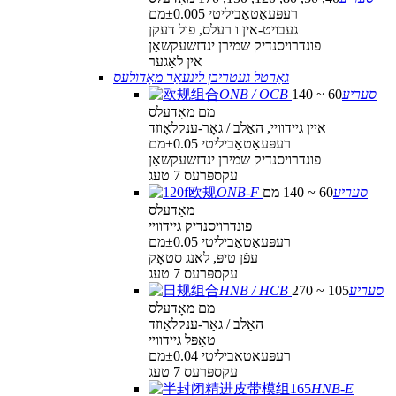
רעפּעאַטאַביליטי ±0.005מם
געבויט-אין ו רעלס, פול דעקן
פונדרויסנדיק שמירן ינדזשעקשאַן
אין לאַגער
גאַרטל געטריבן לינעאַר מאָדולעס
ONB / OCB סעריע
60 ~ 140
מם מאָדעלס
איין גיידוויי, האַלב / גאָר-ענקלאָוזד
רעפּעאַטאַביליטי ±0.05מם
פונדרויסנדיק שמירן ינדזשעקשאַן
עקספּרעס 7 טעג
ONB-F סעריע
60 ~ 140 מם
מאָדעלס
פונדרויסנדיק גיידוויי
רעפּעאַטאַביליטי ±0.05מם
עפֿן טיפּ, לאנג סטאָק
עקספּרעס 7 טעג
HNB / HCB סעריע
105 ~ 270
מם מאָדעלס
האַלב / גאָר-ענקלאָוזד
טאָפּל גיידוויי
רעפּעאַטאַביליטי ±0.04מם
עקספּרעס 7 טעג
HNB-E