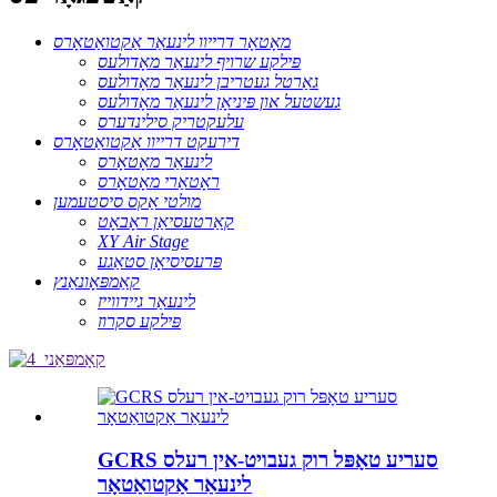
מאָטאָר דרייוו לינעאַר אַקטואַטאָרס
פּילקע שרויף לינעאַר מאָדולעס
גאַרטל געטריבן לינעאַר מאָדולעס
געשטעל און פּיניאָן לינעאַר מאָדולעס
עלעקטריק סילינדערס
דירעקט דרייוו אַקטואַטאָרס
לינעאַר מאָטאָרס
ראָטאַרי מאָטאָרס
מולטי אַקס סיסטעמען
קאַרטעסיאַן ראָבאָט
XY Air Stage
פּרעסיסיאָן סטאַגע
קאַמפּאָונאַנץ
לינעאַר גיידווייז
פּילקע סקרוז
GCRS סעריע טאָפּל רוק געבויט-אין רעלס
לינעאַר אַקטואַטאָר