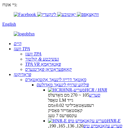
גיי אונדז:
English
היים
וועגן TPA
וועגן TPA
געשיכטע & קולטור
TPA VR פּאַנאָראַמאַ
קאָאָפּעראַטיאָן פּאַרטנערס
פּראָדוקטן
מאָטאָר דרייוו לינעאַר אַקטואַטאָרס
פּילקע שרויף לינעאַר מאָדולעס
HCR / HNR
סעריע
105 ~ 270 מם מאָדעלס
טאָפּל LM גייד
רעפּעאַטאַביליטי ±0.02מם
קאַסטאַמייזד פּאַסיק
עקספּרעס 7 טעג
HNR-E
סעריע עקאָנאָמיש טיפּ
120, 136, 165, 190,