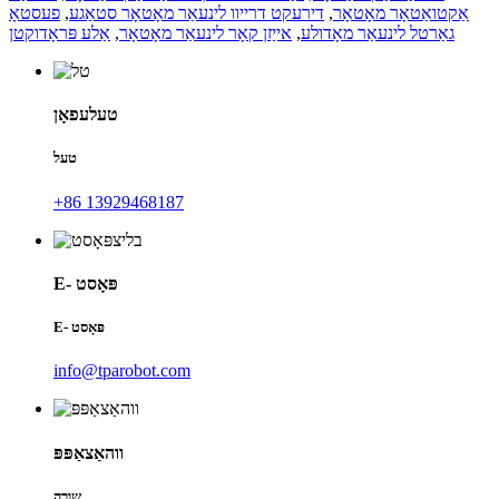
אַקטואַטאָר מאָטאָר
,
דירעקט דרייוו לינעאַר מאָטאָר סטאַגע
,
פעסטאָ
גאַרטל לינעאַר מאָדולע
,
אייַזן קאָר לינעאַר מאָטאָר
,
אַלע פּראָדוקטן
טעלעפאָן
טעל
+86 13929468187
E- פּאָסט
E- פּאָסט
info@tparobot.com
ווהאַצאַפּפּ
שורה