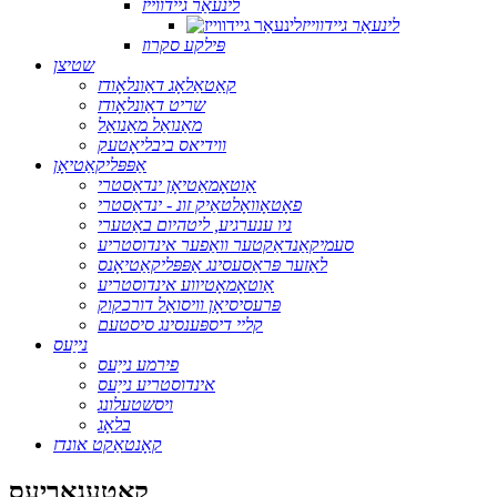
לינעאַר גיידווייז
לינעאַר גיידווייז
פּילקע סקרוז
שטיצן
קאַטאַלאָג דאַונלאָודז
שריט דאַונלאָודז
מאַנואַל מאַנואַל
ווידיאס ביבליאָטעק
אַפּפּליקאַטיאָן
אַוטאָמאַטיאָן ינדאַסטרי
פאָטאָוואָלטאַיק זונ - ינדאַסטרי
ניו ענערגיע, ליטהיום באַטערי
סעמיקאַנדאַקטער וואַפער אינדוסטריע
לאַזער פּראַסעסינג אַפּפּליקאַטיאָנס
אַוטאָמאָטיווע אינדוסטריע
פּרעסיסיאָן וויסואַל דורכקוק
קליי דיספּענסינג סיסטעם
נייַעס
פירמע נייַעס
אינדוסטריע נייַעס
ויסשטעלונג
בלאָג
קאָנטאַקט אונדז
קאַטעגאָריעס