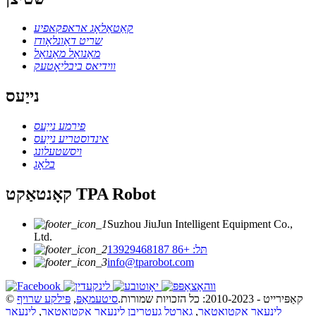
קאַטאַלאָג אראפקאפיע
שריט דאַונלאָודז
מאַנואַל מאַנואַל
ווידיאס ביבליאָטעק
נייַעס
פירמע נייַעס
אינדוסטריע נייַעס
ויסשטעלונג
בלאָג
קאָנטאַקט TPA Robot
Suzhou JiuJun Intelligent Equipment Co.,
Ltd.
תּל: +86 13929468187
info@tparobot.com
© קאַפּירייט - 2010-2023: כל הזכויות שמורות.
סיטעמאַפּ
,
פּילקע שרויף
לינעאַר אַקטואַטאָר
,
גאַרטל געטריבן לינעאַר אַקטואַטאָר
,
לינעאַר