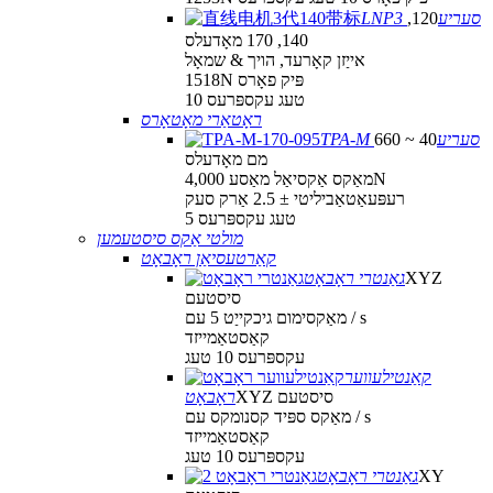
LNP3 סעריע
120,
140, 170 מאָדעלס
אייַזן קאָרעד, הויך & שמאָל
1518N פּיק פאָרס
10 טעג עקספּרעס
ראָטאַרי מאָטאָרס
TPA-M סעריע
40 ~ 660
מם מאָדעלס
מאַקס אַקסיאַל מאַסע 4,000N
רעפּעאַטאַביליטי ± 2.5 אַרק סעק
5 טעג עקספּרעס
מולטי אַקס סיסטעמען
קאַרטעסיאַן ראָבאָט
XYZ
גאַנטרי ראָבאָט
סיסטעם
מאַקסימום גיכקייַט 5 עם / s
קאַסטאַמייזד
עקספּרעס 10 טעג
קאַנטילעווער
XYZ סיסטעם
ראָבאָט
מאַקס ספּיד קסנומקס עם / s
קאַסטאַמייזד
עקספּרעס 10 טעג
XY
גאַנטרי ראָבאָט