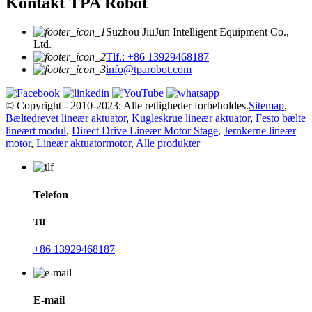
Kontakt TPA Robot
Suzhou JiuJun Intelligent Equipment Co.,
Ltd.
Tlf.: +86 13929468187
info@tparobot.com
© Copyright - 2010-2023: Alle rettigheder forbeholdes.
Sitemap
,
Bæltedrevet lineær aktuator
,
Kugleskrue lineær aktuator
,
Festo bælte
lineært modul
,
Direct Drive Lineær Motor Stage
,
Jernkerne lineær
motor
,
Lineær aktuatormotor
,
Alle produkter
Telefon
Tlf
+86 13929468187
E-mail