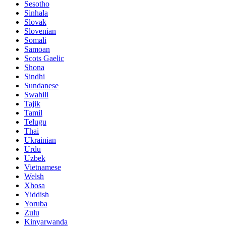
Sesotho
Sinhala
Slovak
Slovenian
Somali
Samoan
Scots Gaelic
Shona
Sindhi
Sundanese
Swahili
Tajik
Tamil
Telugu
Thai
Ukrainian
Urdu
Uzbek
Vietnamese
Welsh
Xhosa
Yiddish
Yoruba
Zulu
Kinyarwanda