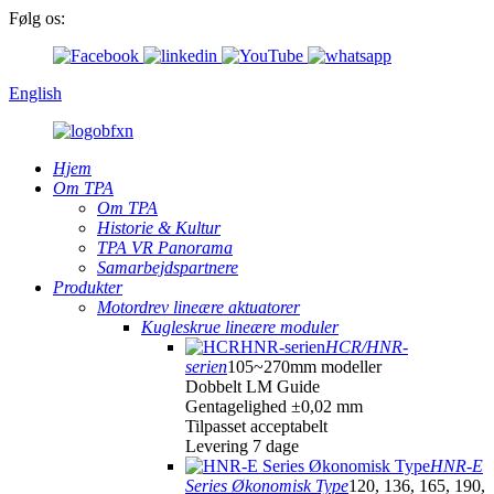
Følg os:
English
Hjem
Om TPA
Om TPA
Historie & Kultur
TPA VR Panorama
Samarbejdspartnere
Produkter
Motordrev lineære aktuatorer
Kugleskrue lineære moduler
HCR/HNR-
serien
105~270mm modeller
Dobbelt LM Guide
Gentagelighed ±0,02 mm
Tilpasset acceptabelt
Levering 7 dage
HNR-E
Series Økonomisk Type
120, 136, 165, 190,