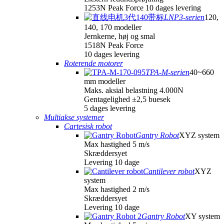
1253N Peak Force 10 dages levering
LNP3-serien
120,
140, 170 modeller
Jernkerne, høj og smal
1518N Peak Force
10 dages levering
Roterende motorer
TPA-M-serien
40~660
mm modeller
Maks. aksial belastning 4.000N
Gentagelighed ±2,5 buesek
5 dages levering
Multiakse systemer
Cartesisk robot
Gantry Robot
XYZ system
Max hastighed 5 m/s
Skræddersyet
Levering 10 dage
Cantilever robot
XYZ
system
Max hastighed 2 m/s
Skræddersyet
Levering 10 dage
Gantry Robot
XY system