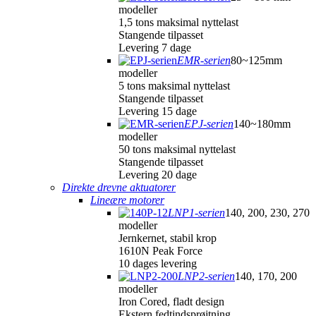
modeller
1,5 tons maksimal nyttelast
Stangende tilpasset
Levering 7 dage
EMR-serien
80~125mm
modeller
5 tons maksimal nyttelast
Stangende tilpasset
Levering 15 dage
EPJ-serien
140~180mm
modeller
50 tons maksimal nyttelast
Stangende tilpasset
Levering 20 dage
Direkte drevne aktuatorer
Lineære motorer
LNP1-serien
140, 200, 230, 270
modeller
Jernkernet, stabil krop
1610N Peak Force
10 dages levering
LNP2-serien
140, 170, 200
modeller
Iron Cored, fladt design
Ekstern fedtindsprøjtning