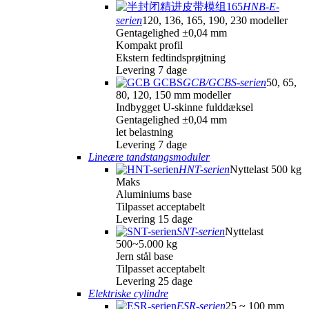
HNB-E-
serien
120, 136, 165, 190, 230 modeller
Gentagelighed ±0,04 mm
Kompakt profil
Ekstern fedtindsprøjtning
Levering 7 dage
GCB/GCBS-serien
50, 65,
80, 120, 150 mm modeller
Indbygget U-skinne fulddæksel
Gentagelighed ±0,04 mm
let belastning
Levering 7 dage
Lineære tandstangsmoduler
HNT-serien
Nyttelast 500 kg
Maks
Aluminiums base
Tilpasset acceptabelt
Levering 15 dage
SNT-serien
Nyttelast
500~5.000 kg
Jern stål base
Tilpasset acceptabelt
Levering 25 dage
Elektriske cylindre
ESR-serien
25 ~ 100 mm