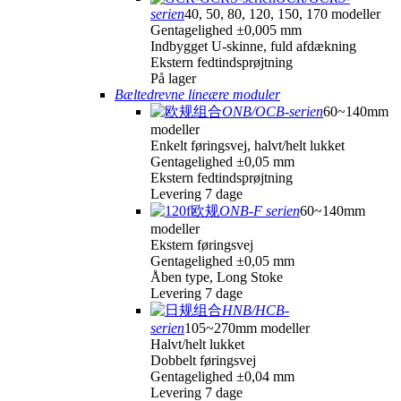
serien
40, 50, 80, 120, 150, 170 modeller
Gentagelighed ±0,005 mm
Indbygget U-skinne, fuld afdækning
Ekstern fedtindsprøjtning
På lager
Bæltedrevne lineære moduler
ONB/OCB-serien
60~140mm
modeller
Enkelt føringsvej, halvt/helt lukket
Gentagelighed ±0,05 mm
Ekstern fedtindsprøjtning
Levering 7 dage
ONB-F serien
60~140mm
modeller
Ekstern føringsvej
Gentagelighed ±0,05 mm
Åben type, Long Stoke
Levering 7 dage
HNB/HCB-
serien
105~270mm modeller
Halvt/helt lukket
Dobbelt føringsvej
Gentagelighed ±0,04 mm
Levering 7 dage