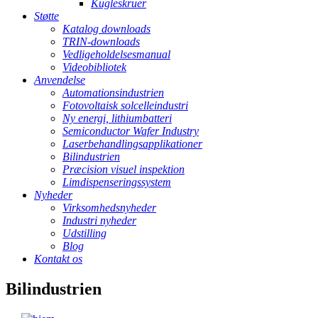
Kugleskruer
Støtte
Katalog downloads
TRIN-downloads
Vedligeholdelsesmanual
Videobibliotek
Anvendelse
Automationsindustrien
Fotovoltaisk solcelleindustri
Ny energi, lithiumbatteri
Semiconductor Wafer Industry
Laserbehandlingsapplikationer
Bilindustrien
Præcision visuel inspektion
Limdispenseringssystem
Nyheder
Virksomhedsnyheder
Industri nyheder
Udstilling
Blog
Kontakt os
Bilindustrien