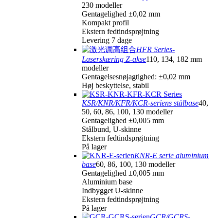
230 modeller
Gentagelighed ±0,02 mm
Kompakt profil
Ekstern fedtindsprøjtning
Levering 7 dage
HFR Series-
Laserskæring Z-akse
110, 134, 182 mm
modeller
Gentagelsesnøjagtighed: ±0,02 mm
Høj beskyttelse, stabil
KSR/KNR/KFR/KCR-seriens stålbase
40,
50, 60, 86, 100, 130 modeller
Gentagelighed ±0,005 mm
Stålbund, U-skinne
Ekstern fedtindsprøjtning
På lager
KNR-E serie aluminium
base
60, 86, 100, 130 modeller
Gentagelighed ±0,005 mm
Aluminium base
Indbygget U-skinne
Ekstern fedtindsprøjtning
På lager
GCR/GCRS-