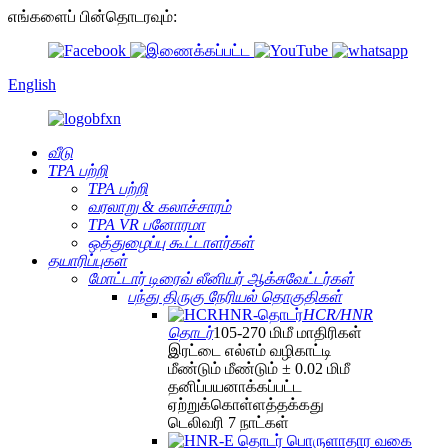
எங்களைப் பின்தொடரவும்:
English
வீடு
TPA பற்றி
TPA பற்றி
வரலாறு & கலாச்சாரம்
TPA VR பனோரமா
ஒத்துழைப்பு கூட்டாளர்கள்
தயாரிப்புகள்
மோட்டார் டிரைவ் லீனியர் ஆக்சுவேட்டர்கள்
பந்து திருகு நேரியல் தொகுதிகள்
HCR/HNR
தொடர்
105-270 மிமீ மாதிரிகள்
இரட்டை எல்எம் வழிகாட்டி
மீண்டும் மீண்டும் ± 0.02 மிமீ
தனிப்பயனாக்கப்பட்ட
ஏற்றுக்கொள்ளத்தக்கது
டெலிவரி 7 நாட்கள்