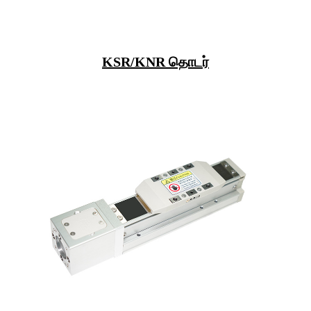
KSR/KNR தொடர்