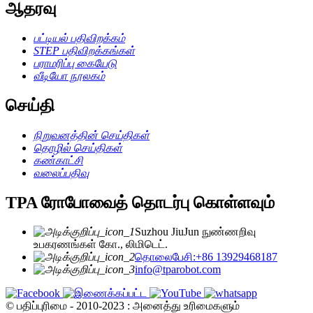
ஆதரவு
பட்டியல் பதிவிறக்கம்
STEP பதிவிறக்கங்கள்
பராமரிப்பு கையேடு
வீடியோ நூலகம்
செய்தி
நிறுவனத்தின் செய்திகள்
தொழில் செய்திகள்
கண்காட்சி
வலைப்பதிவு
TPA ரோபோவைத் தொடர்பு கொள்ளவும்
Suzhou JiuJun நுண்ணறிவு
உபகரணங்கள் கோ., லிமிடெட்.
தொலைபேசி:+86 13929468187
info@tparobot.com
© பதிப்புரிமை - 2010-2023 : அனைத்து உரிமைகளும்