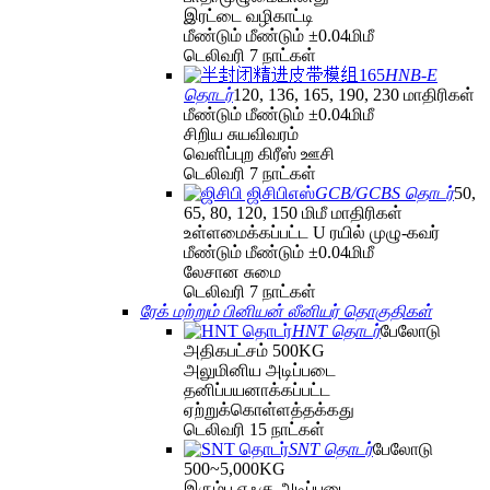
இரட்டை வழிகாட்டி
மீண்டும் மீண்டும் ±0.04மிமீ
டெலிவரி 7 நாட்கள்
HNB-E
தொடர்
120, 136, 165, 190, 230 மாதிரிகள்
மீண்டும் மீண்டும் ±0.04மிமீ
சிறிய சுயவிவரம்
வெளிப்புற கிரீஸ் ஊசி
டெலிவரி 7 நாட்கள்
GCB/GCBS தொடர்
50,
65, 80, 120, 150 மிமீ மாதிரிகள்
உள்ளமைக்கப்பட்ட U ரயில் முழு-கவர்
மீண்டும் மீண்டும் ±0.04மிமீ
லேசான சுமை
டெலிவரி 7 நாட்கள்
ரேக் மற்றும் பினியன் லீனியர் தொகுதிகள்
HNT தொடர்
பேலோடு
அதிகபட்சம் 500KG
அலுமினிய அடிப்படை
தனிப்பயனாக்கப்பட்ட
ஏற்றுக்கொள்ளத்தக்கது
டெலிவரி 15 நாட்கள்
SNT தொடர்
பேலோடு
500~5,000KG
இரும்பு எஃகு அடிப்படை