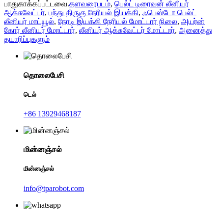
பாதுகாக்கப்பட்டவை.
தளவரைபடம்
,
பெல்ட் டிரைவன் லீனியர்
ஆக்சுவேட்டர்
,
பந்து திருகு நேரியல் இயக்கி
,
ஃபெஸ்டோ பெல்ட்
லீனியர் மாட்யூல்
,
நேரடி இயக்கி நேரியல் மோட்டார் நிலை
,
அயர்ன்
கோர் லீனியர் மோட்டார்
,
லீனியர் ஆக்சுவேட்டர் மோட்டார்
,
அனைத்து
தயாரிப்புகளும்
தொலைபேசி
டெல்
+86 13929468187
மின்னஞ்சல்
மின்னஞ்சல்
info@tparobot.com