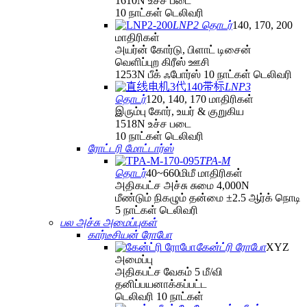
1610N உச்ச படை
10 நாட்கள் டெலிவரி
LNP2 தொடர்
140, 170, 200
மாதிரிகள்
அயர்ன் கோர்டு, பிளாட் டிசைன்
வெளிப்புற கிரீஸ் ஊசி
1253N பீக் ஃபோர்ஸ் 10 நாட்கள் டெலிவரி
LNP3
தொடர்
120, 140, 170 மாதிரிகள்
இரும்பு கோர், உயர் & குறுகிய
1518N உச்ச படை
10 நாட்கள் டெலிவரி
ரோட்டரி மோட்டார்ஸ்
TPA-M
தொடர்
40~660மிமீ மாதிரிகள்
அதிகபட்ச அச்சு சுமை 4,000N
மீண்டும் நிகழும் தன்மை ±2.5 ஆர்க் நொடி
5 நாட்கள் டெலிவரி
பல அச்சு அமைப்புகள்
கார்டீசியன் ரோபோ
கேன்ட்ரி ரோபோ
XYZ
அமைப்பு
அதிகபட்ச வேகம் 5 மீ/வி
தனிப்பயனாக்கப்பட்ட
டெலிவரி 10 நாட்கள்