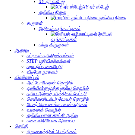
XY ஏர் ஸ்டேஜ்
XY ஏர் ஸ்டேஜ்
துல்லிய நிலை
துல்லிய நிலை
கூறுகள்
நேரியல் வழிகாட்டிகள்
நேரியல்
வழிகாட்டிகள்
பந்து திருகுகள்
ஆதரவு
பட்டியல் பதிவிறக்கங்கள்
STEP பதிவிறக்கங்கள்
பராமரிப்பு கையேடு
வீடியோ நூலகம்
விண்ணப்பம்
ஆட்டோமேஷன் தொழில்
ஒளிமின்னழுத்த சூரிய தொழில்
புதிய ஆற்றல், லித்தியம் பேட்டரி
செமிகண்டக்டர் வேஃபர் தொழில்
லேசர் செயலாக்க பயன்பாடுகள்
வாகனத் தொழில்
துல்லியமான காட்சி ஆய்வு
பசை விநியோக அமைப்பு
செய்தி
நிறுவனத்தின் செய்திகள்