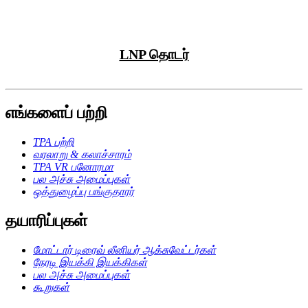
LNP தொடர்
எங்களைப் பற்றி
TPA பற்றி
வரலாறு & கலாச்சாரம்
TPA VR பனோரமா
பல அச்சு அமைப்புகள்
ஒத்துழைப்பு பங்குதாரர்
தயாரிப்புகள்
மோட்டார் டிரைவ் லீனியர் ஆக்சுவேட்டர்கள்
நேரடி இயக்கி இயக்கிகள்
பல அச்சு அமைப்புகள்
கூறுகள்