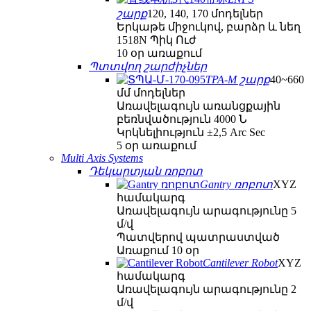
շարք
120, 140, 170 մոդելներ
Երկաթե միջուկով, բարձր և նեղ
1518N Պիկ Ուժ
10 օր առաքում
Պտտվող շարժիչներ
TPA-M շարք
40~660
մմ մոդելներ
Առավելագույն առանցքային
բեռնվածություն 4000 Ն
Կրկնելիություն ±2,5 Arc Sec
5 օր առաքում
Multi Axis Systems
Դեկարտյան ռոբոտ
Gantry ռոբոտ
XYZ
համակարգ
Առավելագույն արագությունը 5
մ/վ
Պատվերով պատրաստված
Առաքում 10 օր
Cantilever Robot
XYZ
համակարգ
Առավելագույն արագությունը 2
մ/վ