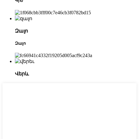
Գիծ
Զալո
Զալո
Վերև