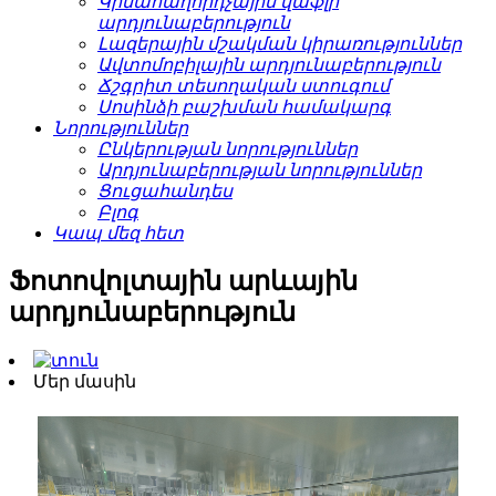
Կիսահաղորդչային վաֆլի
արդյունաբերություն
Լազերային մշակման կիրառություններ
Ավտոմոբիլային արդյունաբերություն
Ճշգրիտ տեսողական ստուգում
Սոսինձի բաշխման համակարգ
Նորություններ
Ընկերության նորություններ
Արդյունաբերության նորություններ
Ցուցահանդես
Բլոգ
Կապ մեզ հետ
Ֆոտովոլտային արևային
արդյունաբերություն
Մեր մասին