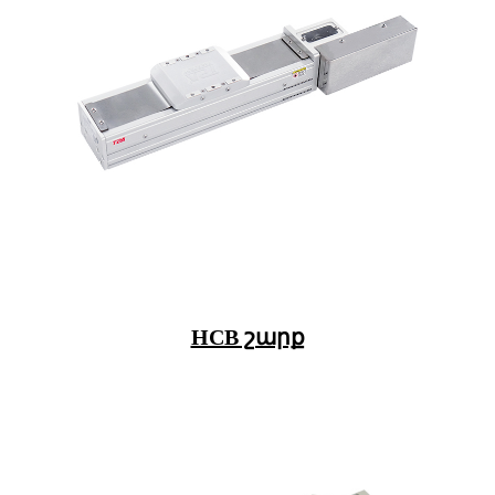
HCB շարք