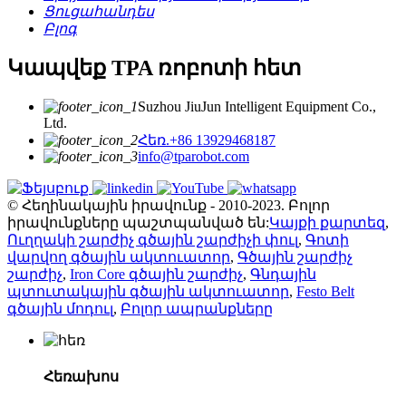
Ցուցահանդես
Բլոգ
Կապվեք TPA ռոբոտի հետ
Suzhou JiuJun Intelligent Equipment Co.,
Ltd.
Հեռ.+86 13929468187
info@tparobot.com
© Հեղինակային իրավունք - 2010-2023. Բոլոր
իրավունքները պաշտպանված են:
Կայքի քարտեզ
,
Ուղղակի շարժիչ գծային շարժիչի փուլ
,
Գոտի
վարվող գծային ակտուատոր
,
Գծային շարժիչ
շարժիչ
,
Iron Core գծային շարժիչ
,
Գնդային
պտուտակային գծային ակտուատոր
,
Festo Belt
գծային մոդուլ
,
Բոլոր ապրանքները
Հեռախոս