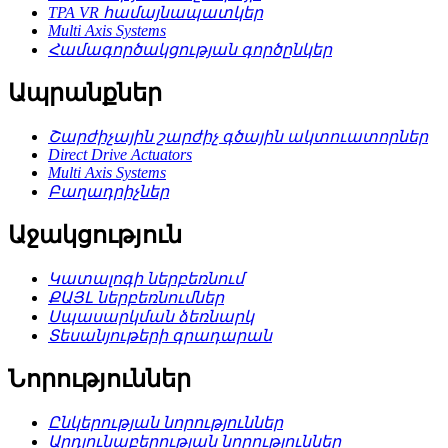
TPA VR համայնապատկեր
Multi Axis Systems
Համագործակցության գործընկեր
Ապրանքներ
Շարժիչային շարժիչ գծային ակտուատորներ
Direct Drive Actuators
Multi Axis Systems
Բաղադրիչներ
Աջակցություն
Կատալոգի ներբեռնում
ՔԱՅԼ ներբեռնումներ
Սպասարկման ձեռնարկ
Տեսանյութերի գրադարան
Նորություններ
Ընկերության նորություններ
Արդյունաբերության նորություններ