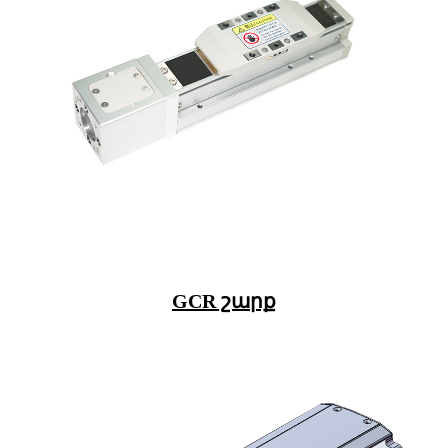
GCR շարք