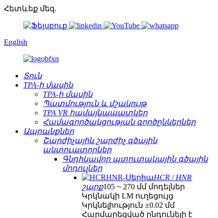
Հետևեք մեզ.
English
Տուն
TPA-ի մասին
TPA-ի մասին
Պատմություն և մշակույթ
TPA VR համայնապատկեր
Համագործակցության գործընկերներ
Ապրանքներ
Շարժիչային շարժիչ գծային
ակտուատորներ
Գնդիկավոր պտուտակային գծային
մոդուլներ
HCR / HNR
շարք
105 ~ 270 մմ մոդելներ
Կրկնակի LM ուղեցույց
Կրկնելիություն ±0.02 մմ
Հարմարեցված ընդունելի է