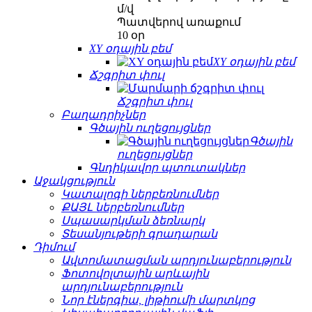
մ/վ
Պատվերով առաքում
10 օր
XY օդային բեմ
XY օդային բեմ
Ճշգրիտ փուլ
Ճշգրիտ փուլ
Բաղադրիչներ
Գծային ուղեցույցներ
Գծային
ուղեցույցներ
Գնդիկավոր պտուտակներ
Աջակցություն
Կատալոգի ներբեռնումներ
ՔԱՅԼ ներբեռնումներ
Սպասարկման ձեռնարկ
Տեսանյութերի գրադարան
Դիմում
Ավտոմատացման արդյունաբերություն
Ֆոտովոլտային արևային
արդյունաբերություն
Նոր էներգիա, լիթիումի մարտկոց