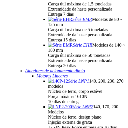
Carga útil máxima de 1,5 toneladas
Extremidade da haste personalizada
Entrega 7 dias
Série EMR
Modelos de 80 ~
125 mm
Carga útil máxima de 5 toneladas
Extremidade da haste personalizada
Entrega 15 dias
Série EHR
Modelos de 140 ~
180 mm
Carga útil máxima de 50 toneladas
Extremidade da haste personalizada
Entrega 20 dias
Atuadores de acionamento direto
Motores Lineares
Série LNP1
140, 200, 230, 270
modelos
Núcleo de ferro, corpo estável
Força máxima 1610N
10 dias de entrega
Série LNP2
140, 170, 200
Modelos
Núcleo de ferro, design plano
Injeção externa de graxa
1253N Peak Force entrega em 10 dias