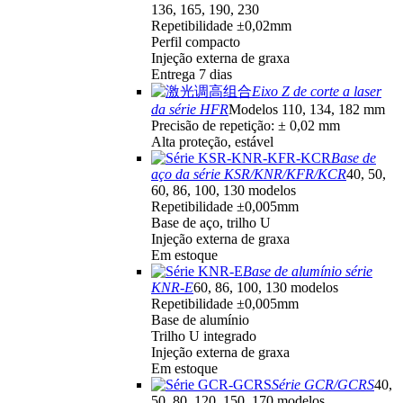
136, 165, 190, 230
Repetibilidade ±0,02mm
Perfil compacto
Injeção externa de graxa
Entrega 7 dias
Eixo Z de corte a laser
da série HFR
Modelos 110, 134, 182 mm
Precisão de repetição: ± 0,02 mm
Alta proteção, estável
Base de
aço da série KSR/KNR/KFR/KCR
40, 50,
60, 86, 100, 130 modelos
Repetibilidade ±0,005mm
Base de aço, trilho U
Injeção externa de graxa
Em estoque
Base de alumínio série
KNR-E
60, 86, 100, 130 modelos
Repetibilidade ±0,005mm
Base de alumínio
Trilho U integrado
Injeção externa de graxa
Em estoque
Série GCR/GCRS
40,
50, 80, 120, 150, 170 modelos