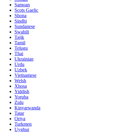
Samoan
Scots Gaelic
Shona
Sindhi
Sundanese
Swahili
Tajik
Tamil
Telugu
Thai
Ukrainian
Urdu
Uzbek
Vietnamese
Welsh
Xhosa
Yiddish
Yoruba
Zulu
Kinyarwanda
Tatar
Oriya
Turkmen
Uyghur