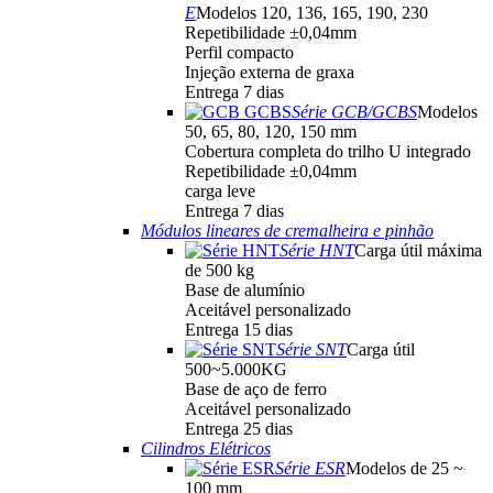
E
Modelos 120, 136, 165, 190, 230
Repetibilidade ±0,04mm
Perfil compacto
Injeção externa de graxa
Entrega 7 dias
Série GCB/GCBS
Modelos
50, 65, 80, 120, 150 mm
Cobertura completa do trilho U integrado
Repetibilidade ±0,04mm
carga leve
Entrega 7 dias
Módulos lineares de cremalheira e pinhão
Série HNT
Carga útil máxima
de 500 kg
Base de alumínio
Aceitável personalizado
Entrega 15 dias
Série SNT
Carga útil
500~5.000KG
Base de aço de ferro
Aceitável personalizado
Entrega 25 dias
Cilindros Elétricos
Série ESR
Modelos de 25 ~
100 mm