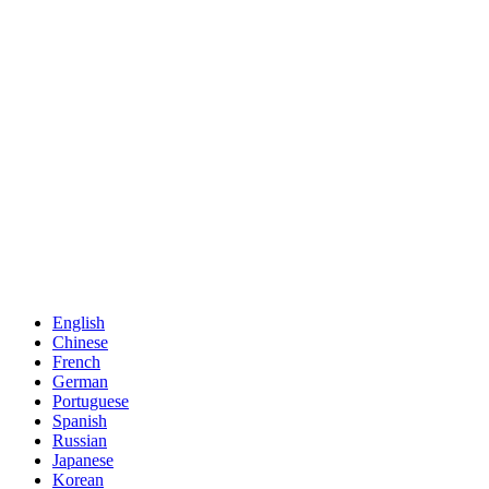
English
Chinese
French
German
Portuguese
Spanish
Russian
Japanese
Korean