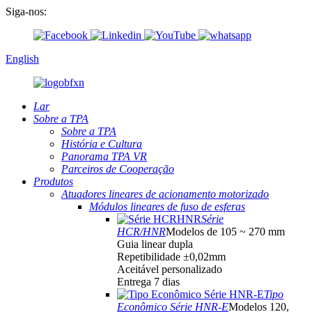
Siga-nos:
English
Lar
Sobre a TPA
Sobre a TPA
História e Cultura
Panorama TPA VR
Parceiros de Cooperação
Produtos
Atuadores lineares de acionamento motorizado
Módulos lineares de fuso de esferas
Série
HCR/HNR
Modelos de 105 ~ 270 mm
Guia linear dupla
Repetibilidade ±0,02mm
Aceitável personalizado
Entrega 7 dias
Tipo
Econômico Série HNR-E
Modelos 120,