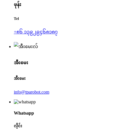
ဖုန်း
Tel
+၈၆ ၁၃၉၂၉၄၆၈၁၈၇
အီးမေး
အီးမေး
info@tparobot.com
Whatsapp
လိုင်း