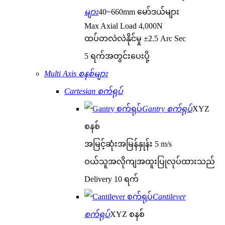
များ
40~660mm မော်ဒယ်များ
Max Axial Load 4,000N
ထပ်တလဲလဲနိုင်မှု ±2.5 Arc Sec
5 ရက်အတွင်းပေးပို့
Multi Axis စနစ်များ
Cartesian စက်ရုပ်
Gantry စက်ရုပ်
XYZ
စနစ်
အမြင့်ဆုံးအမြန်နှုန်း 5 m/s
ဝယ်သူအလိုကျအထူးပြုလုပ်ထားသည်
Delivery 10 ရက်
Cantilever
စက်ရုပ်
XYZ စနစ်