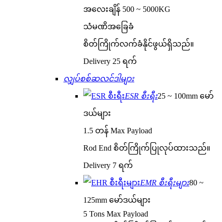
အလေးချိန် 500 ~ 5000KG
သံမဏိအခြေခံ
စိတ်ကြိုက်လက်ခံနိုင်ဖွယ်ရှိသည်။
Delivery 25 ရက်
လျှပ်စစ်ဆလင်ဒါများ
ESR စီးရီး
25 ~ 100mm မော်
ဒယ်များ
1.5 တန် Max Payload
Rod End စိတ်ကြိုက်ပြုလုပ်ထားသည်။
Delivery 7 ရက်
EMR စီးရီးများ
80 ~
125mm မော်ဒယ်များ
5 Tons Max Payload