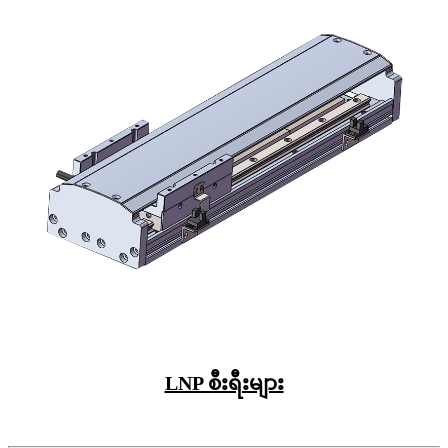
LNP စီးရီးများ