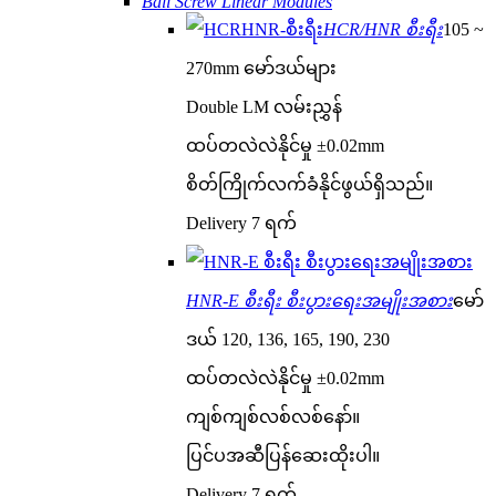
Ball Screw Linear Modules
HCR/HNR စီးရီး
105 ~
270mm မော်ဒယ်များ
Double LM လမ်းညွှန်
ထပ်တလဲလဲနိုင်မှု ±0.02mm
စိတ်ကြိုက်လက်ခံနိုင်ဖွယ်ရှိသည်။
Delivery 7 ရက်
HNR-E စီးရီး စီးပွားရေးအမျိုးအစား
မော်
ဒယ် 120, 136, 165, 190, 230
ထပ်တလဲလဲနိုင်မှု ±0.02mm
ကျစ်ကျစ်လစ်လစ်နော်။
ပြင်ပအဆီပြန်ဆေးထိုးပါ။
Delivery 7 ရက်