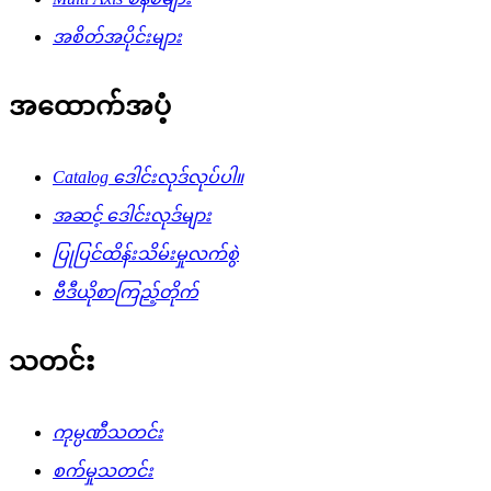
အစိတ်အပိုင်းများ
အထောက်အပံ့
Catalog ဒေါင်းလုဒ်လုပ်ပါ။
အဆင့် ဒေါင်းလုဒ်များ
ပြုပြင်ထိန်းသိမ်းမှုလက်စွဲ
ဗီဒီယိုစာကြည့်တိုက်
သတင်း
ကုမ္ပဏီသတင်း
စက်မှုသတင်း