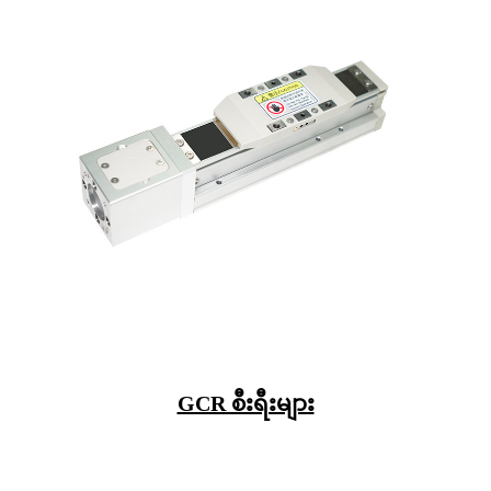
GCR စီးရီးများ