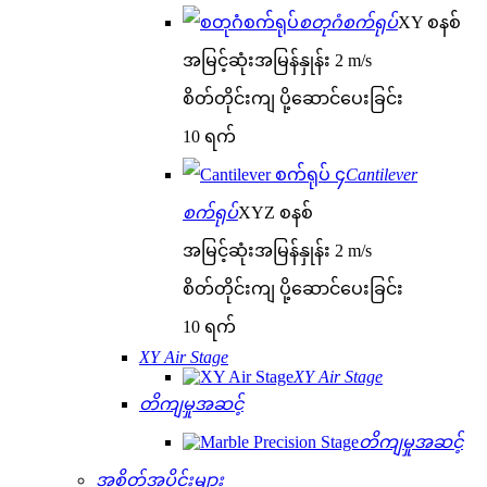
စတုဂံစက်ရုပ်
XY စနစ်
အမြင့်ဆုံးအမြန်နှုန်း 2 m/s
စိတ်တိုင်းကျ ပို့ဆောင်ပေးခြင်း
10 ရက်
Cantilever
စက်ရုပ်
XYZ စနစ်
အမြင့်ဆုံးအမြန်နှုန်း 2 m/s
စိတ်တိုင်းကျ ပို့ဆောင်ပေးခြင်း
10 ရက်
XY Air Stage
XY Air Stage
တိကျမှုအဆင့်
တိကျမှုအဆင့်
အစိတ်အပိုင်းများ