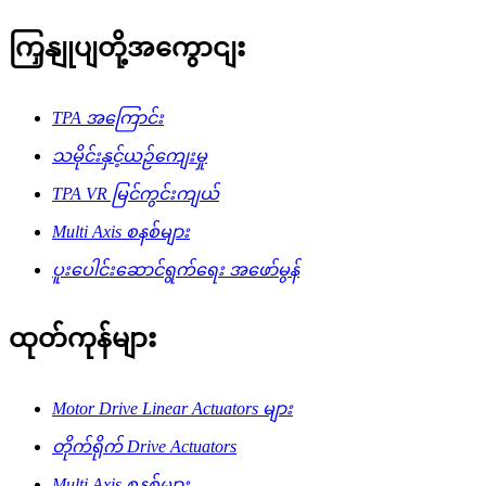
ကြှနျုပျတို့အကွောငျး
TPA အကြောင်း
သမိုင်းနှင့်ယဉ်ကျေးမှု
TPA VR မြင်ကွင်းကျယ်
Multi Axis စနစ်များ
ပူးပေါင်းဆောင်ရွက်ရေး အဖော်မွန်
ထုတ်ကုန်များ
Motor Drive Linear Actuators များ
တိုက်ရိုက် Drive Actuators
Multi Axis စနစ်များ