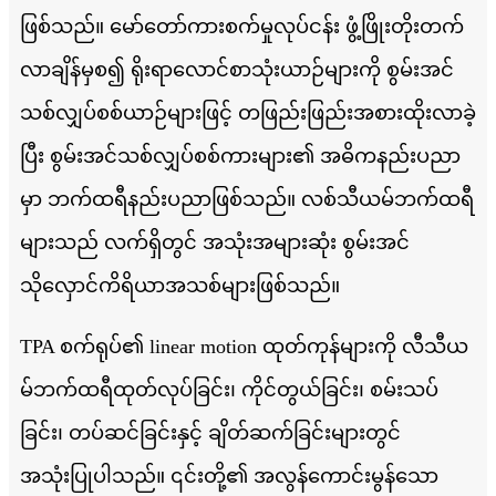
ဖြစ်သည်။ မော်တော်ကားစက်မှုလုပ်ငန်း ဖွံ့ဖြိုးတိုးတက်
လာချိန်မှစ၍ ရိုးရာလောင်စာသုံးယာဉ်များကို စွမ်းအင်
သစ်လျှပ်စစ်ယာဉ်များဖြင့် တဖြည်းဖြည်းအစားထိုးလာခဲ့
ပြီး စွမ်းအင်သစ်လျှပ်စစ်ကားများ၏ အဓိကနည်းပညာ
မှာ ဘက်ထရီနည်းပညာဖြစ်သည်။ လစ်သီယမ်ဘက်ထရီ
များသည် လက်ရှိတွင် အသုံးအများဆုံး စွမ်းအင်
သိုလှောင်ကိရိယာအသစ်များဖြစ်သည်။
TPA စက်ရုပ်၏ linear motion ထုတ်ကုန်များကို လီသီယ
မ်ဘက်ထရီထုတ်လုပ်ခြင်း၊ ကိုင်တွယ်ခြင်း၊ စမ်းသပ်
ခြင်း၊ တပ်ဆင်ခြင်းနှင့် ချိတ်ဆက်ခြင်းများတွင်
အသုံးပြုပါသည်။ ၎င်းတို့၏ အလွန်ကောင်းမွန်သော