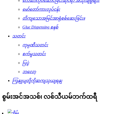
လေဆာလုပ်ဆောင်ခြင်းဆိုင်ရာ အသုံးချမှုများ
မော်တော်ကားလုပ်ငန်း
တိကျသောအမြင်အာရုံစစ်ဆေးခြင်း။
Glue Dispensing စနစ်
သတင်း
ကုမ္ပဏီသတင်း
စက်မှုသတင်း
ပြပွဲ
ဘလော့
ကြှနျုပျတို့ကိုဆကျသှယျရနျ
စွမ်းအင်အသစ်၊ လစ်သီယမ်ဘက်ထရီ