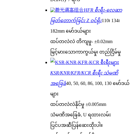
HFR စီးရီး-လေဆာ
ဖြတ်တောက်ခြင်း Z ဝင်ရိုး
110၊ 134၊
182mm မော်ဒယ်များ
ထပ်တလဲလဲ တိကျမှု- ±0.02mm
မြင့်မားသောကာကွယ်မှု၊ တည်ငြိမ်မှု
KSR/KNR/KFR/KCR စီးရီး သံမဏိ
အခြေခံ
40, 50, 60, 86, 100, 130 မော်ဒယ်
များ
ထပ်တလဲလဲနိုင်မှု ±0.005mm
သံမဏိအခြေခံ, U ရထားလမ်း
ပြင်ပအဆီပြန်ဆေးထိုးပါ။