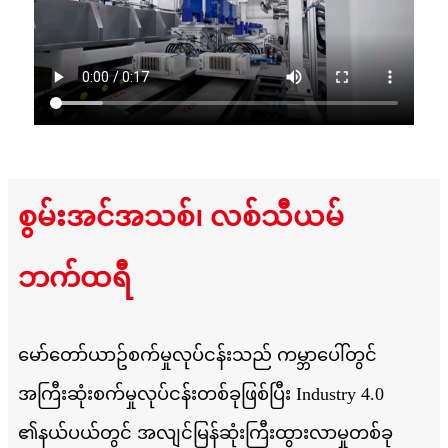
စွမ်းအင်အသစ်၊ လစ်သီယမ်
ဘက်ထရီ
မော်တော်ယာဥ်စက်မှုလုပ်ငန်းသည် ကမ္ဘာပေါ်တွင်
အကြီးဆုံးစက်မှုလုပ်ငန်းတစ်ခုဖြစ်ပြီး Industry 4.0
၏နယ်ပယ်တွင် အလျင်မြန်ဆုံးကြီးထွားလာမှုတစ်ခု