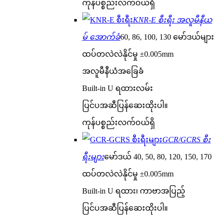
ကုန်ပစ္စည်းလက်ဝယ်ရှိ
KNR-E စီးရီး အလူမီနီယ
မ် အောက်ခံ
60, 86, 100, 130 မော်ဒယ်များ
ထပ်တလဲလဲနိုင်မှု ±0.005mm
အလူမီနီယံအခြေခံ
Built-in U ရထားလမ်း
ပြင်ပအဆီပြန်ဆေးထိုးပါ။
ကုန်ပစ္စည်းလက်ဝယ်ရှိ
GCR/GCRS စီး
ရီးများ
မော်ဒယ် 40, 50, 80, 120, 150, 170
ထပ်တလဲလဲနိုင်မှု ±0.005mm
Built-in U ရထား၊ ကာဗာအပြည့်
ပြင်ပအဆီပြန်ဆေးထိုးပါ။