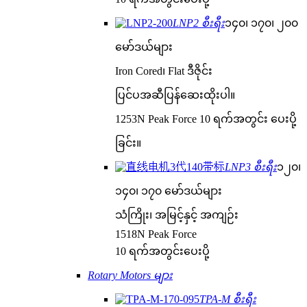
LNP2 စီးရီး
၁၄၀၊ ၁၇၀၊ ၂၀၀
မော်ဒယ်များ
Iron Cored၊ Flat ဒီဇိုင်း
ပြင်ပအဆီပြန်ဆေးထိုးပါ။
1253N Peak Force 10 ရက်အတွင်း ပေးပို့
ခြင်း။
LNP3 စီးရီး
၁၂၀၊
၁၄၀၊ ၁၇၀ မော်ဒယ်များ
သံကြိုး၊ အမြင့်နှင့် အကျဉ်း
1518N Peak Force
10 ရက်အတွင်းပေးပို့
Rotary Motors များ
TPA-M စီးရီး