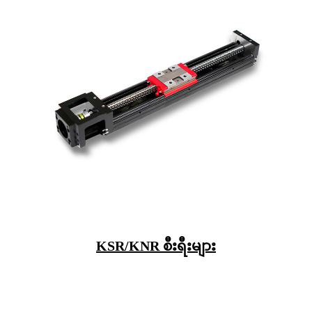
KSR/KNR စီးရီးများ