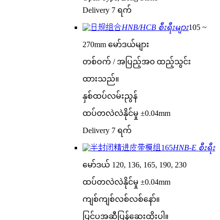
Delivery 7 ရက်
HNB/HCB စီးရီးများ
105 ~
270mm မော်ဒယ်များ
တစ်ဝက် / အပြည့်အ၀ ထည့်သွင်း
ထားသည်။
နှစ်ထပ်လမ်းညွန်
ထပ်တလဲလဲနိုင်မှု ±0.04mm
Delivery 7 ရက်
HNB-E စီးရီး
မော်ဒယ် 120, 136, 165, 190, 230
ထပ်တလဲလဲနိုင်မှု ±0.04mm
ကျစ်ကျစ်လစ်လစ်နော်။
ပြင်ပအဆီပြန်ဆေးထိုးပါ။