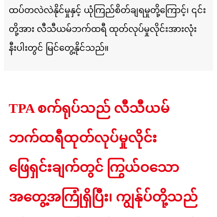
ထပ်တလဲလဲနိုင်မှုနှင့် ယုံကြည်စိတ်ချရမှုတို့ကြောင့်၊ ၎င်း
တို့အား လီသီယမ်ဘက်ထရီ ထုတ်လုပ်မှုလိုင်းအားလုံး
နီးပါးတွင် မြင်တွေ့နိုင်သည်။
TPA စက်ရုပ်သည် လီသီယမ်
ဘက်ထရီထုတ်လုပ်မှုလိုင်း
ဖြေရှင်းချက်တွင် ကြွယ်ဝသော
အတွေ့အကြုံရှိပြီး၊ ကျွန်ုပ်တို့သည်