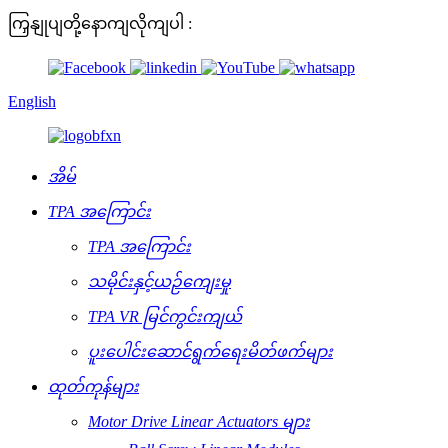
ကြှနျုပျတို့နောကျလိုကျပါ :
English
အိမ်
TPA အကြောင်း
TPA အကြောင်း
သမိုင်းနှင့်ယဉ်ကျေးမှု
TPA VR မြင်ကွင်းကျယ်
ပူးပေါင်းဆောင်ရွက်ရေးမိတ်ဖက်များ
ထုတ်ကုန်များ
Motor Drive Linear Actuators များ