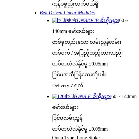
ကုန်ပစ္စည်းလက်ဝယ်ရှိ
Belt Driven Linear Modules
ONB/OCB စီးရီးများ
60 ~
140mm မော်ဒယ်များ
တစ်ခုတည်းသော လမ်းညွှန်လမ်း၊
တစ်ဝက် / အပြည့်ထည့်ထားသည်။
ထပ်တလဲလဲနိုင်မှု ±0.05mm
ပြင်ပအဆီပြန်ဆေးထိုးပါ။
Delivery 7 ရက်
ONB-F စီးရီးများ
60 ~ 140mm
မော်ဒယ်များ
ပြင်ပလမ်းညွှန်
ထပ်တလဲလဲနိုင်မှု ±0.05mm
Open Type, Long Stoke