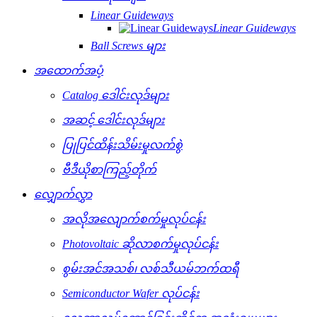
Linear Guideways
Linear Guideways
Ball Screws များ
အထောက်အပံ့
Catalog ဒေါင်းလုဒ်များ
အဆင့် ဒေါင်းလုဒ်များ
ပြုပြင်ထိန်းသိမ်းမှုလက်စွဲ
ဗီဒီယိုစာကြည့်တိုက်
လျှောက်လွှာ
အလိုအလျောက်စက်မှုလုပ်ငန်း
Photovoltaic ဆိုလာစက်မှုလုပ်ငန်း
စွမ်းအင်အသစ်၊ လစ်သီယမ်ဘက်ထရီ
Semiconductor Wafer လုပ်ငန်း