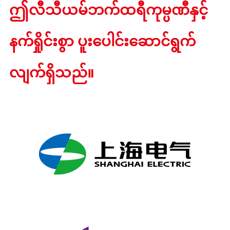
ဤလီသီယမ်ဘက်ထရီကုမ္ပဏီနှင့်
နက်ရှိုင်းစွာ ပူးပေါင်းဆောင်ရွက်
လျက်ရှိသည်။