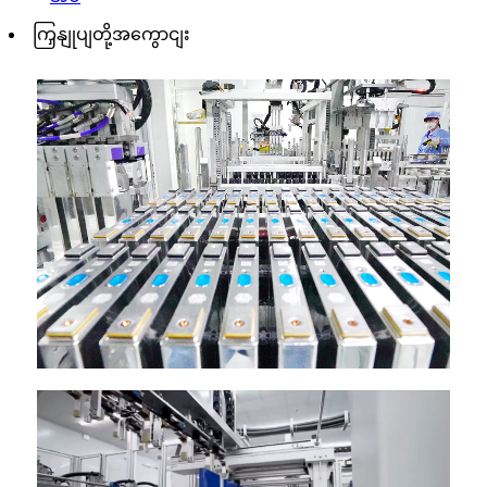
ကြှနျုပျတို့အကွောငျး