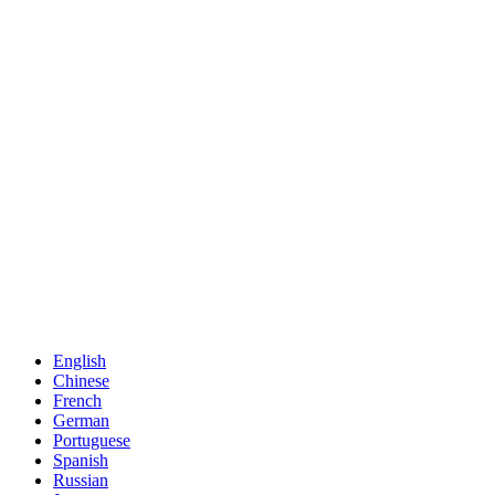
English
Chinese
French
German
Portuguese
Spanish
Russian