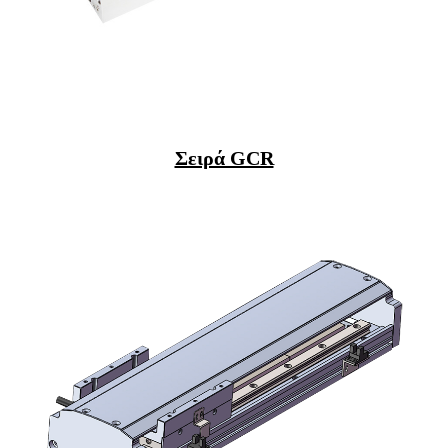
Σειρά GCR