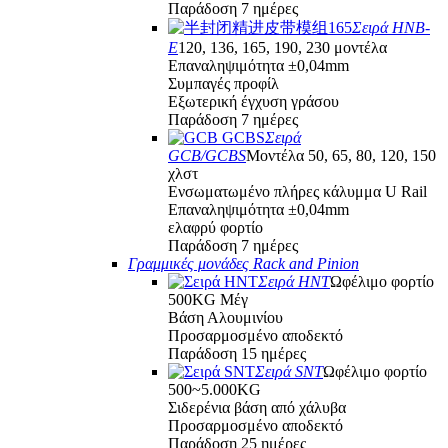
Παράδοση 7 ημέρες
Σειρά HNB-
E
120, 136, 165, 190, 230 μοντέλα
Επαναληψιμότητα ±0,04mm
Συμπαγές προφίλ
Εξωτερική έγχυση γράσου
Παράδοση 7 ημέρες
Σειρά
GCB/GCBS
Μοντέλα 50, 65, 80, 120, 150
χλστ
Ενσωματωμένο πλήρες κάλυμμα U Rail
Επαναληψιμότητα ±0,04mm
ελαφρύ φορτίο
Παράδοση 7 ημέρες
Γραμμικές μονάδες Rack and Pinion
Σειρά HNT
Ωφέλιμο φορτίο
500KG Μέγ
Βάση Αλουμινίου
Προσαρμοσμένο αποδεκτό
Παράδοση 15 ημέρες
Σειρά SNT
Ωφέλιμο φορτίο
500~5.000KG
Σιδερένια βάση από χάλυβα
Προσαρμοσμένο αποδεκτό
Παράδοση 25 ημέρες