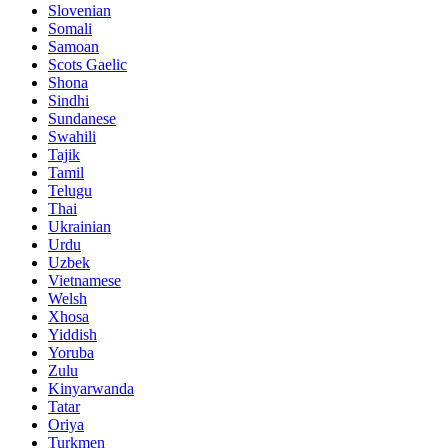
Slovenian
Somali
Samoan
Scots Gaelic
Shona
Sindhi
Sundanese
Swahili
Tajik
Tamil
Telugu
Thai
Ukrainian
Urdu
Uzbek
Vietnamese
Welsh
Xhosa
Yiddish
Yoruba
Zulu
Kinyarwanda
Tatar
Oriya
Turkmen