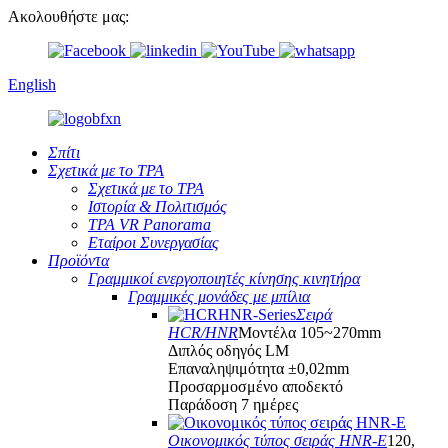
Ακολουθήστε μας:
English
Σπίτι
Σχετικά με το TPA
Σχετικά με το TPA
Ιστορία & Πολιτισμός
TPA VR Panorama
Εταίροι Συνεργασίας
Προϊόντα
Γραμμικοί ενεργοποιητές κίνησης κινητήρα
Γραμμικές μονάδες με μπίλια
Σειρά
HCR/HNR
Μοντέλα 105~270mm
Διπλός οδηγός LM
Επαναληψιμότητα ±0,02mm
Προσαρμοσμένο αποδεκτό
Παράδοση 7 ημέρες
Οικονομικός τύπος σειράς HNR-E
120,