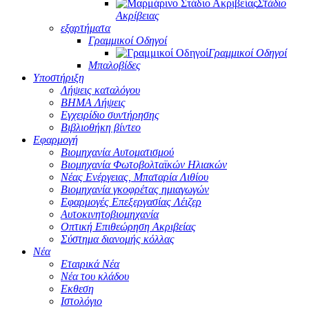
Στάδιο
Ακρίβειας
εξαρτήματα
Γραμμικοί Οδηγοί
Γραμμικοί Οδηγοί
Μπαλοβίδες
Υποστήριξη
Λήψεις καταλόγου
ΒΗΜΑ Λήψεις
Εγχειρίδιο συντήρησης
Βιβλιοθήκη βίντεο
Εφαρμογή
Βιομηχανία Αυτοματισμού
Βιομηχανία Φωτοβολταϊκών Ηλιακών
Νέας Ενέργειας, Μπαταρία Λιθίου
Βιομηχανία γκοφρέτας ημιαγωγών
Εφαρμογές Επεξεργασίας Λέιζερ
Αυτοκινητοβιομηχανία
Οπτική Επιθεώρηση Ακριβείας
Σύστημα διανομής κόλλας
Νέα
Εταιρικά Νέα
Νέα του κλάδου
Εκθεση
Ιστολόγιο