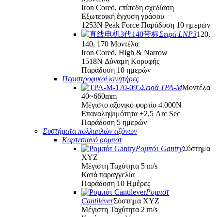
Iron Cored, επίπεδη σχεδίαση
Εξωτερική έγχυση γράσου
1253N Peak Force Παράδοση 10 ημερών
Σειρά LNP3
120,
140, 170 Μοντέλα
Iron Cored, High & Narrow
1518N Δύναμη Κορυφής
Παράδοση 10 ημερών
Περιστροφικοί κινητήρες
Σειρά TPA-M
Μοντέλα
40~660mm
Μέγιστο αξονικό φορτίο 4.000Ν
Επαναληψιμότητα ±2,5 Arc Sec
Παράδοση 5 ημερών
Συστήματα πολλαπλών αξόνων
Καρτεσιανό ρομπότ
Ρομπότ Gantry
Σύστημα
XYZ
Μέγιστη Ταχύτητα 5 m/s
Κατά παραγγελία
Παράδοση 10 Ημέρες
Ρομπότ
Cantilever
Σύστημα XYZ
Μέγιστη Ταχύτητα 2 m/s