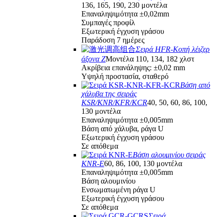
136, 165, 190, 230 μοντέλα
Επαναληψιμότητα ±0,02mm
Συμπαγές προφίλ
Εξωτερική έγχυση γράσου
Παράδοση 7 ημέρες
Σειρά HFR-Κοπή λέιζερ
άξονα Z
Μοντέλα 110, 134, 182 χλστ
Ακρίβεια επανάληψης: ±0,02 mm
Υψηλή προστασία, σταθερό
Βάση από
χάλυβα της σειράς
KSR/KNR/KFR/KCR
40, 50, 60, 86, 100,
130 μοντέλα
Επαναληψιμότητα ±0,005mm
Βάση από χάλυβα, ράγα U
Εξωτερική έγχυση γράσου
Σε απόθεμα
Βάση αλουμινίου σειράς
KNR-E
60, 86, 100, 130 μοντέλα
Επαναληψιμότητα ±0,005mm
Βάση αλουμινίου
Ενσωματωμένη ράγα U
Εξωτερική έγχυση γράσου
Σε απόθεμα
Σειρά