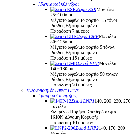
Ηλεκτρικοί κύλινδροι
Σειρά ESR
Μοντέλα
25~100mm
Μέγιστο ωφέλιμο φορτίο 1,5 τόνοι
Ράβδος Εξατομικευμένο
Παράδοση 7 ημέρες
Σειρά EMR
Μοντέλα
80~125mm
Μέγιστο ωφέλιμο φορτίο 5 τόνων
Ράβδος Εξατομικευμένο
Παράδοση 15 ημέρες
Σειρά EHR
Μοντέλα
140~180mm
Μέγιστο ωφέλιμο φορτίο 50 τόνων
Ράβδος Εξατομικευμένο
Παράδοση 20 ημέρες
Ενεργοποιητές Direct Drive
Γραμμικοί κινητήρες
Σειρά LNP1
140, 200, 230, 270
μοντέλα
Σιδερένιο Πυρήνα, Σταθερό σώμα
1610N Δύναμη Κορυφής
Παράδοση 10 ημερών
Σειρά LNP2
140, 170, 200
Μοντέλα