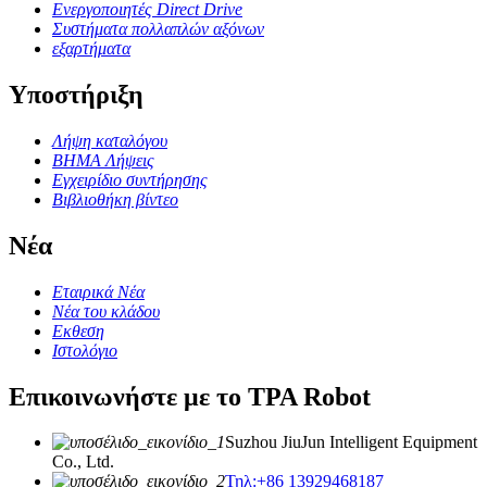
Ενεργοποιητές Direct Drive
Συστήματα πολλαπλών αξόνων
εξαρτήματα
Υποστήριξη
Λήψη καταλόγου
ΒΗΜΑ Λήψεις
Εγχειρίδιο συντήρησης
Βιβλιοθήκη βίντεο
Νέα
Εταιρικά Νέα
Νέα του κλάδου
Εκθεση
Ιστολόγιο
Επικοινωνήστε με το TPA Robot
Suzhou JiuJun Intelligent Equipment
Co., Ltd.
Τηλ:+86 13929468187