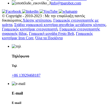
info@tparobot.com
© Copyright - 2010-2023 : Με την επιφύλαξη παντός
δικαιώματος.
Χάρτης ιστότοπου
,
Γραμμικός ενεργοποιητής με
ιμάντα
,
Στάδιο γραμμικού κινητήρα απευθείας μετάδοσης κίνησης
,
Γραμμικός κινητήρας ενεργοποιητή
,
Γραμμικός ενεργοποιητής
σφαιρικής βίδας
,
Γραμμική μονάδα Festo Belt
,
Γραμμικός
κινητήρας Iron Core
,
Όλα τα Προϊόντα
Τηλέφωνο
Τηλ
+86 13929468187
E-mail
E-mail