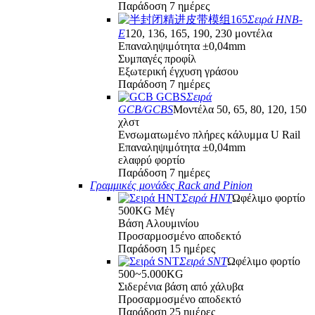
Παράδοση 7 ημέρες
Σειρά HNB-
E
120, 136, 165, 190, 230 μοντέλα
Επαναληψιμότητα ±0,04mm
Συμπαγές προφίλ
Εξωτερική έγχυση γράσου
Παράδοση 7 ημέρες
Σειρά
GCB/GCBS
Μοντέλα 50, 65, 80, 120, 150
χλστ
Ενσωματωμένο πλήρες κάλυμμα U Rail
Επαναληψιμότητα ±0,04mm
ελαφρύ φορτίο
Παράδοση 7 ημέρες
Γραμμικές μονάδες Rack and Pinion
Σειρά HNT
Ωφέλιμο φορτίο
500KG Μέγ
Βάση Αλουμινίου
Προσαρμοσμένο αποδεκτό
Παράδοση 15 ημέρες
Σειρά SNT
Ωφέλιμο φορτίο
500~5.000KG
Σιδερένια βάση από χάλυβα
Προσαρμοσμένο αποδεκτό
Παράδοση 25 ημέρες