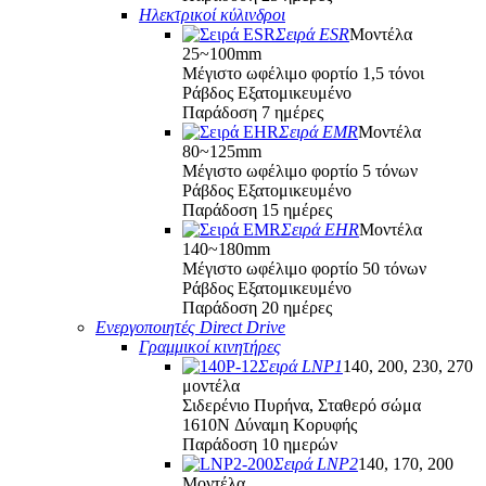
Ηλεκτρικοί κύλινδροι
Σειρά ESR
Μοντέλα
25~100mm
Μέγιστο ωφέλιμο φορτίο 1,5 τόνοι
Ράβδος Εξατομικευμένο
Παράδοση 7 ημέρες
Σειρά EMR
Μοντέλα
80~125mm
Μέγιστο ωφέλιμο φορτίο 5 τόνων
Ράβδος Εξατομικευμένο
Παράδοση 15 ημέρες
Σειρά EHR
Μοντέλα
140~180mm
Μέγιστο ωφέλιμο φορτίο 50 τόνων
Ράβδος Εξατομικευμένο
Παράδοση 20 ημέρες
Ενεργοποιητές Direct Drive
Γραμμικοί κινητήρες
Σειρά LNP1
140, 200, 230, 270
μοντέλα
Σιδερένιο Πυρήνα, Σταθερό σώμα
1610N Δύναμη Κορυφής
Παράδοση 10 ημερών
Σειρά LNP2
140, 170, 200
Μοντέλα