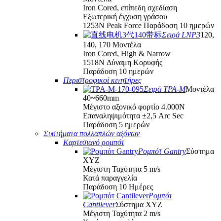
Iron Cored, επίπεδη σχεδίαση
Εξωτερική έγχυση γράσου
1253N Peak Force Παράδοση 10 ημερών
Σειρά LNP3
120,
140, 170 Μοντέλα
Iron Cored, High & Narrow
1518N Δύναμη Κορυφής
Παράδοση 10 ημερών
Περιστροφικοί κινητήρες
Σειρά TPA-M
Μοντέλα
40~660mm
Μέγιστο αξονικό φορτίο 4.000Ν
Επαναληψιμότητα ±2,5 Arc Sec
Παράδοση 5 ημερών
Συστήματα πολλαπλών αξόνων
Καρτεσιανό ρομπότ
Ρομπότ Gantry
Σύστημα
XYZ
Μέγιστη Ταχύτητα 5 m/s
Κατά παραγγελία
Παράδοση 10 Ημέρες
Ρομπότ
Cantilever
Σύστημα XYZ
Μέγιστη Ταχύτητα 2 m/s