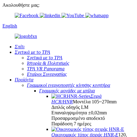
Ακολουθήστε μας:
English
Σπίτι
Σχετικά με το TPA
Σχετικά με το TPA
Ιστορία & Πολιτισμός
TPA VR Panorama
Εταίροι Συνεργασίας
Προϊόντα
Γραμμικοί ενεργοποιητές κίνησης κινητήρα
Γραμμικές μονάδες με μπίλια
Σειρά
HCR/HNR
Μοντέλα 105~270mm
Διπλός οδηγός LM
Επαναληψιμότητα ±0,02mm
Προσαρμοσμένο αποδεκτό
Παράδοση 7 ημέρες
Οικονομικός τύπος σειράς HNR-E
120,