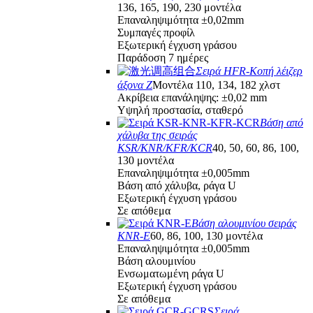
136, 165, 190, 230 μοντέλα
Επαναληψιμότητα ±0,02mm
Συμπαγές προφίλ
Εξωτερική έγχυση γράσου
Παράδοση 7 ημέρες
Σειρά HFR-Κοπή λέιζερ
άξονα Z
Μοντέλα 110, 134, 182 χλστ
Ακρίβεια επανάληψης: ±0,02 mm
Υψηλή προστασία, σταθερό
Βάση από
χάλυβα της σειράς
KSR/KNR/KFR/KCR
40, 50, 60, 86, 100,
130 μοντέλα
Επαναληψιμότητα ±0,005mm
Βάση από χάλυβα, ράγα U
Εξωτερική έγχυση γράσου
Σε απόθεμα
Βάση αλουμινίου σειράς
KNR-E
60, 86, 100, 130 μοντέλα
Επαναληψιμότητα ±0,005mm
Βάση αλουμινίου
Ενσωματωμένη ράγα U
Εξωτερική έγχυση γράσου
Σε απόθεμα
Σειρά