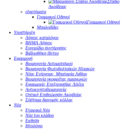
Στάδιο
Ακρίβειας
εξαρτήματα
Γραμμικοί Οδηγοί
Γραμμικοί Οδηγοί
Μπαλοβίδες
Υποστήριξη
Λήψεις καταλόγου
ΒΗΜΑ Λήψεις
Εγχειρίδιο συντήρησης
Βιβλιοθήκη βίντεο
Εφαρμογή
Βιομηχανία Αυτοματισμού
Βιομηχανία Φωτοβολταϊκών Ηλιακών
Νέας Ενέργειας, Μπαταρία Λιθίου
Βιομηχανία γκοφρέτας ημιαγωγών
Εφαρμογές Επεξεργασίας Λέιζερ
Αυτοκινητοβιομηχανία
Οπτική Επιθεώρηση Ακριβείας
Σύστημα διανομής κόλλας
Νέα
Εταιρικά Νέα
Νέα του κλάδου
Εκθεση
Ιστολόγιο