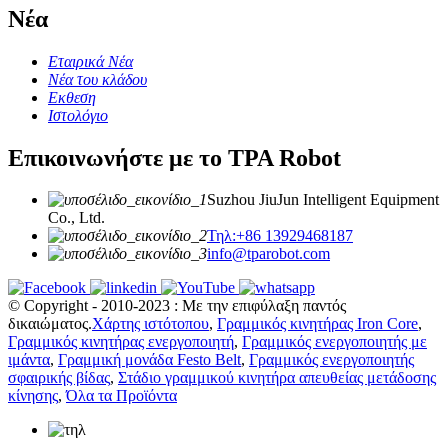
Νέα
Εταιρικά Νέα
Νέα του κλάδου
Εκθεση
Ιστολόγιο
Επικοινωνήστε με το TPA Robot
Suzhou JiuJun Intelligent Equipment
Co., Ltd.
Τηλ:+86 13929468187
info@tparobot.com
© Copyright - 2010-2023 : Με την επιφύλαξη παντός
δικαιώματος.
Χάρτης ιστότοπου
,
Γραμμικός κινητήρας Iron Core
,
Γραμμικός κινητήρας ενεργοποιητή
,
Γραμμικός ενεργοποιητής με
ιμάντα
,
Γραμμική μονάδα Festo Belt
,
Γραμμικός ενεργοποιητής
σφαιρικής βίδας
,
Στάδιο γραμμικού κινητήρα απευθείας μετάδοσης
κίνησης
,
Όλα τα Προϊόντα