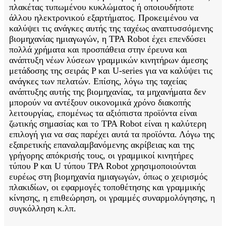
πλακέτας τυπωμένου κυκλώματος ή οποιουδήποτε
άλλου ηλεκτρονικού εξαρτήματος. Προκειμένου να
καλύψει τις ανάγκες αυτής της ταχέως αναπτυσσόμενης
βιομηχανίας ημιαγωγών, η TPA Robot έχει επενδύσει
πολλά χρήματα και προσπάθεια στην έρευνα και
ανάπτυξη νέων λύσεων γραμμικών κινητήρων άμεσης
μετάδοσης της σειράς P και U-series για να καλύψει τις
ανάγκες των πελατών. Επίσης, λόγω της ταχείας
ανάπτυξης αυτής της βιομηχανίας, τα μηχανήματα δεν
μπορούν να αντέξουν οικονομικά χρόνο διακοπής
λειτουργίας, επομένως τα αξιόπιστα προϊόντα είναι
ζωτικής σημασίας και το TPA Robot είναι η καλύτερη
επιλογή για να σας παρέχει αυτά τα προϊόντα. Λόγω της
εξαιρετικής επαναλαμβανόμενης ακρίβειας και της
γρήγορης απόκρισής τους, οι γραμμικοί κινητήρες
τύπου P και U τύπου TPA Robot χρησιμοποιούνται
ευρέως στη βιομηχανία ημιαγωγών, όπως ο χειρισμός
πλακιδίων, οι εφαρμογές τοποθέτησης και γραμμικής
κίνησης, η επιθεώρηση, οι γραμμές συναρμολόγησης, η
συγκόλληση κ.λπ.