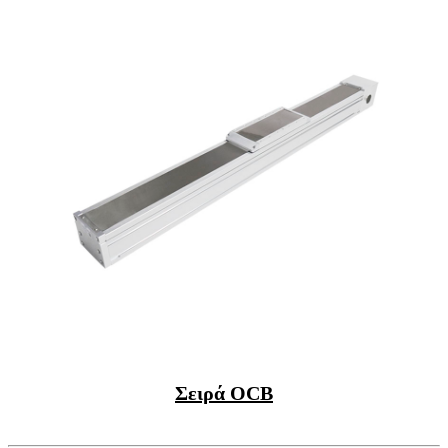
Σειρά OCB