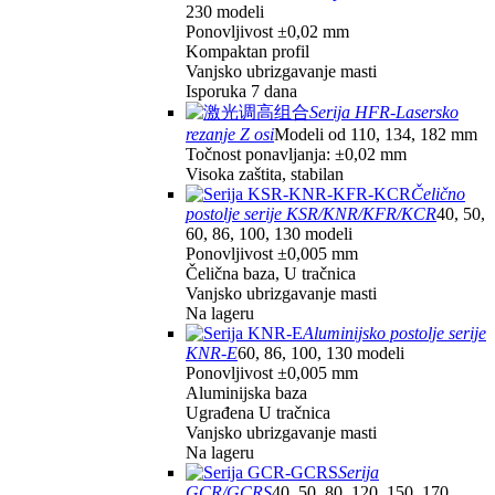
230 modeli
Ponovljivost ±0,02 mm
Kompaktan profil
Vanjsko ubrizgavanje masti
Isporuka 7 dana
Serija HFR-Lasersko
rezanje Z osi
Modeli od 110, 134, 182 mm
Točnost ponavljanja: ±0,02 mm
Visoka zaštita, stabilan
Čelično
postolje serije KSR/KNR/KFR/KCR
40, 50,
60, 86, 100, 130 modeli
Ponovljivost ±0,005 mm
Čelična baza, U tračnica
Vanjsko ubrizgavanje masti
Na lageru
Aluminijsko postolje serije
KNR-E
60, 86, 100, 130 modeli
Ponovljivost ±0,005 mm
Aluminijska baza
Ugrađena U tračnica
Vanjsko ubrizgavanje masti
Na lageru
Serija
GCR/GCRS
40, 50, 80, 120, 150, 170