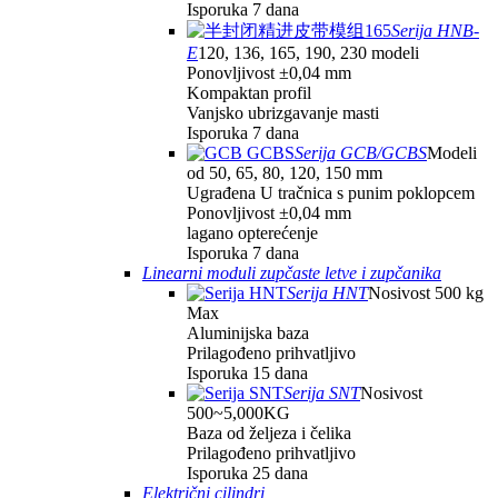
Isporuka 7 dana
Serija HNB-
E
120, 136, 165, 190, 230 modeli
Ponovljivost ±0,04 mm
Kompaktan profil
Vanjsko ubrizgavanje masti
Isporuka 7 dana
Serija GCB/GCBS
Modeli
od 50, 65, 80, 120, 150 mm
Ugrađena U tračnica s punim poklopcem
Ponovljivost ±0,04 mm
lagano opterećenje
Isporuka 7 dana
Linearni moduli zupčaste letve i zupčanika
Serija HNT
Nosivost 500 kg
Max
Aluminijska baza
Prilagođeno prihvatljivo
Isporuka 15 dana
Serija SNT
Nosivost
500~5,000KG
Baza od željeza i čelika
Prilagođeno prihvatljivo
Isporuka 25 dana
Električni cilindri