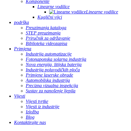
Komponente
Linearne vodilice
Linearne vodilice
Kuglični vijci
podrška
Preuzimanja kataloga
STEP preuzimanja
Priručnik za održavanje
Biblioteka videozapisa
Primjena
Industrija automatizacije
Fotonaponska solarna industrija
Nova energija, litijska baterija
Industrija poluvodičkih ploča
Primjene laserske obrade
Automobilska industrija
Precizna vizualna inspekcija
Sustav za nanošenje ljepila
Vijesti
Vijesti tvrtke
Vijesti iz industrije
Izložba
Blog
Kontaktirajte nas