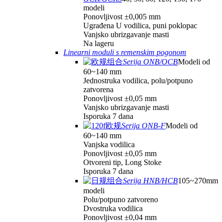
modeli
Ponovljivost ±0,005 mm
Ugrađena U vodilica, puni poklopac
Vanjsko ubrizgavanje masti
Na lageru
Linearni moduli s remenskim pogonom
Serija ONB/OCB
Modeli od
60~140 mm
Jednostruka vodilica, polu/potpuno
zatvorena
Ponovljivost ±0,05 mm
Vanjsko ubrizgavanje masti
Isporuka 7 dana
Serija ONB-F
Modeli od
60~140 mm
Vanjska vodilica
Ponovljivost ±0,05 mm
Otvoreni tip, Long Stoke
Isporuka 7 dana
Serija HNB/HCB
105~270mm
modeli
Polu/potpuno zatvoreno
Dvostruka vodilica
Ponovljivost ±0,04 mm