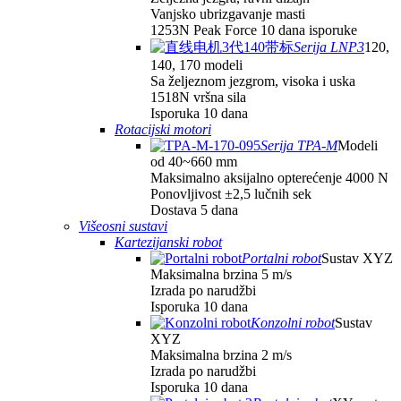
Vanjsko ubrizgavanje masti
1253N Peak Force 10 dana isporuke
Serija LNP3
120,
140, 170 modeli
Sa željeznom jezgrom, visoka i uska
1518N vršna sila
Isporuka 10 dana
Rotacijski motori
Serija TPA-M
Modeli
od 40~660 mm
Maksimalno aksijalno opterećenje 4000 N
Ponovljivost ±2,5 lučnih sek
Dostava 5 dana
Višeosni sustavi
Kartezijanski robot
Portalni robot
Sustav XYZ
Maksimalna brzina 5 m/s
Izrada po narudžbi
Isporuka 10 dana
Konzolni robot
Sustav
XYZ
Maksimalna brzina 2 m/s
Izrada po narudžbi
Isporuka 10 dana