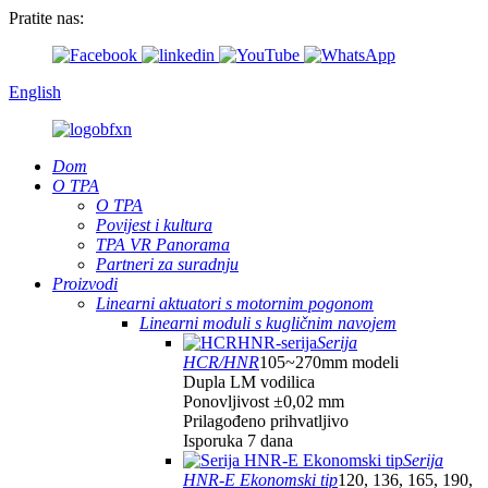
Pratite nas:
English
Dom
O TPA
O TPA
Povijest i kultura
TPA VR Panorama
Partneri za suradnju
Proizvodi
Linearni aktuatori s motornim pogonom
Linearni moduli s kugličnim navojem
Serija
HCR/HNR
105~270mm modeli
Dupla LM vodilica
Ponovljivost ±0,02 mm
Prilagođeno prihvatljivo
Isporuka 7 dana
Serija
HNR-E Ekonomski tip
120, 136, 165, 190,