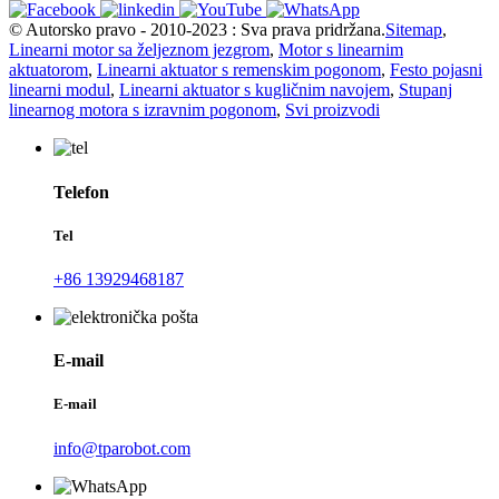
© Autorsko pravo - 2010-2023 : Sva prava pridržana.
Sitemap
,
Linearni motor sa željeznom jezgrom
,
Motor s linearnim
aktuatorom
,
Linearni aktuator s remenskim pogonom
,
Festo pojasni
linearni modul
,
Linearni aktuator s kugličnim navojem
,
Stupanj
linearnog motora s izravnim pogonom
,
Svi proizvodi
Telefon
Tel
+86 13929468187
E-mail
E-mail
info@tparobot.com