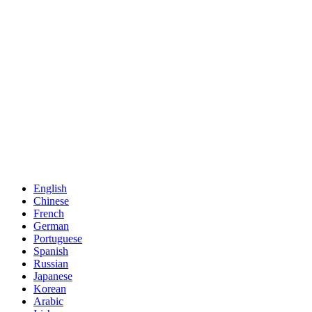
English
Chinese
French
German
Portuguese
Spanish
Russian
Japanese
Korean
Arabic