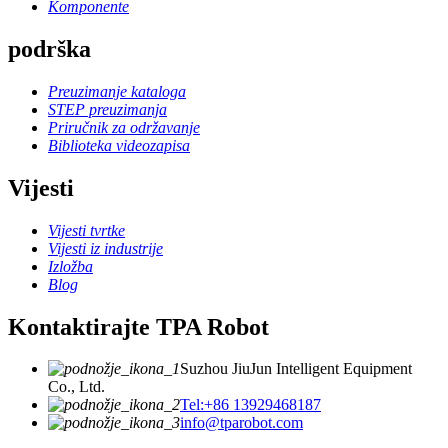
Komponente
podrška
Preuzimanje kataloga
STEP preuzimanja
Priručnik za održavanje
Biblioteka videozapisa
Vijesti
Vijesti tvrtke
Vijesti iz industrije
Izložba
Blog
Kontaktirajte TPA Robot
Suzhou JiuJun Intelligent Equipment
Co., Ltd.
Tel:+86 13929468187
info@tparobot.com