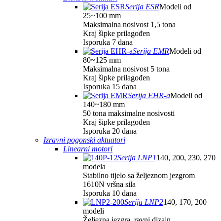
Serija ESR
Modeli od
25~100 mm
Maksimalna nosivost 1,5 tona
Kraj šipke prilagođen
Isporuka 7 dana
Serija EMR
Modeli od
80~125 mm
Maksimalna nosivost 5 tona
Kraj šipke prilagođen
Isporuka 15 dana
Serija EHR-a
Modeli od
140~180 mm
50 tona maksimalne nosivosti
Kraj šipke prilagođen
Isporuka 20 dana
Izravni pogonski aktuatori
Linearni motori
Serija LNP1
140, 200, 230, 270
modela
Stabilno tijelo sa željeznom jezgrom
1610N vršna sila
Isporuka 10 dana
Serija LNP2
140, 170, 200
modeli
Željezna jezgra, ravni dizajn