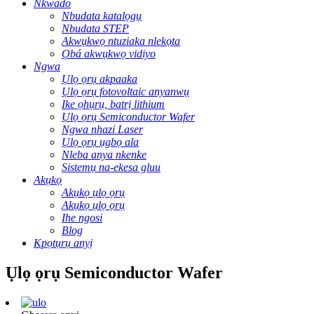
Nkwado
Nbudata katalọgụ
Nbudata STEP
Akwụkwọ ntuziaka nlekọta
Ọbá akwụkwọ vidiyo
Ngwa
Ụlọ ọrụ akpaaka
Ụlọ ọrụ fotovoltaic anyanwụ
Ike ọhụrụ, batrị lithium
Ụlọ ọrụ Semiconductor Wafer
Ngwa nhazi Laser
Ụlọ ọrụ ụgbọ ala
Nleba anya nkenke
Sistemụ na-ekesa gluu
Akụkọ
Akụkọ ụlọ ọrụ
Akụkọ ụlọ ọrụ
Ihe ngosi
Blog
Kpọtụrụ anyị
Ụlọ ọrụ Semiconductor Wafer