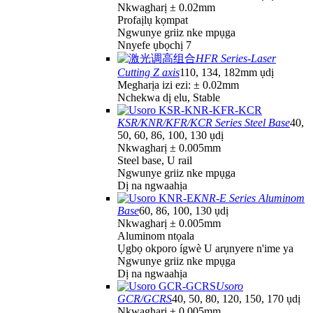
Nkwagharị ± 0.02mm
Profaịlụ kọmpat
Ngwunye griiz nke mpụga
Nnyefe ụbọchị 7
HFR Series-Laser
Cutting Z axis
110, 134, 182mm ụdị
Megharịa izi ezi: ± 0.02mm
Nchekwa dị elu, Stable
KSR/KNR/KFR/KCR Series Steel Base
40,
50, 60, 86, 100, 130 ụdị
Nkwagharị ± 0.005mm
Steel base, U rail
Ngwunye griiz nke mpụga
Dị na ngwaahịa
KNR-E Series Aluminom
Base
60, 86, 100, 130 ụdị
Nkwagharị ± 0.005mm
Aluminom ntọala
Ụgbọ okporo ígwè U arụnyere n'ime ya
Ngwunye griiz nke mpụga
Dị na ngwaahịa
Usoro
GCR/GCRS
40, 50, 80, 120, 150, 170 ụdị
Nkwagharị ± 0.005mm