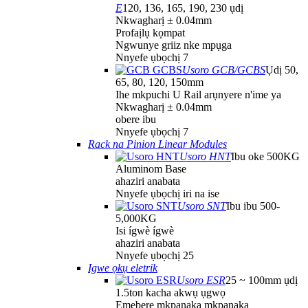
E
120, 136, 165, 190, 230 ụdị
Nkwagharị ± 0.04mm
Profaịlụ kọmpat
Ngwunye griiz nke mpụga
Nnyefe ụbọchị 7
Usoro GCB/GCBS
Ụdị 50,
65, 80, 120, 150mm
Ihe mkpuchi U Rail arụnyere n'ime ya
Nkwagharị ± 0.04mm
obere ibu
Nnyefe ụbọchị 7
Rack na Pinion Linear Modules
Usoro HNT
Ibu oke 500KG
Aluminom Base
ahaziri anabata
Nnyefe ụbọchị iri na ise
Usoro SNT
Ibu ibu 500-
5,000KG
Isi ígwè ígwè
ahaziri anabata
Nnyefe ụbọchị 25
Igwe ọkụ eletrik
Usoro ESR
25 ~ 100mm ụdị
1.5ton kacha akwụ ụgwọ
Emebere mkpanaka mkpanaka