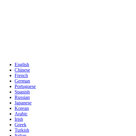
English
Chinese
French
German
Portuguese
Spanish
Russian
Japanese
Korean
Arabic
Irish
Greek
Turkish
Italian