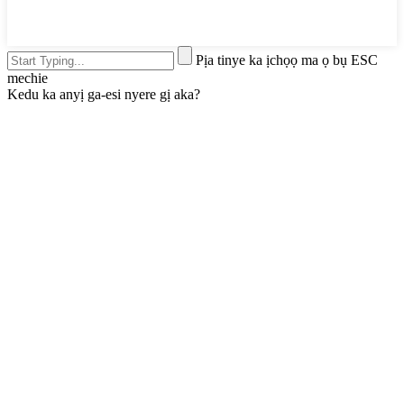
Pịa tinye ka ịchọọ ma ọ bụ ESC
mechie
Kedu ka anyị ga-esi nyere gị aka?