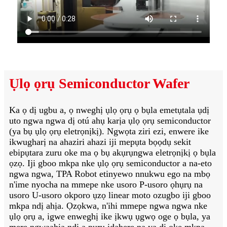
Ụlọ ọrụ Semiconductor Wafer
Ka ọ dị ugbu a, ọ nweghị ụlọ ọrụ ọ bụla emetụtala ụdị
uto ngwa ngwa dị otú ahụ karịa ụlọ ọrụ semiconductor
(ya bụ ụlọ ọrụ eletrọnịkị). Ngwọta ziri ezi, enwere ike
ikwugharị na ahaziri ahazi iji mepụta bọọdụ sekit
ebipụtara zuru oke ma ọ bụ akụrụngwa eletrọnịkị ọ bụla
ọzọ. Iji gboo mkpa nke ụlọ ọrụ semiconductor a na-eto
ngwa ngwa, TPA Robot etinyewo nnukwu ego na mbọ
n'ime nyocha na mmepe nke usoro P-usoro ọhụrụ na
usoro U-usoro okporo ụzọ linear moto ozugbo iji gboo
mkpa ndị ahịa. Ọzọkwa, n'ihi mmepe ngwa ngwa nke
ụlọ ọrụ a, igwe enweghị ike ịkwụ ụgwọ oge ọ bụla, ya
mere ngwaahịa ndị a pụrụ ịdabere na ya dị oke mkpa,