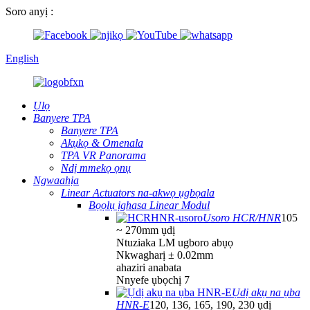
Soro anyị :
English
Ụlọ
Banyere TPA
Banyere TPA
Akụkọ & Omenala
TPA VR Panorama
Ndị mmekọ ọnụ
Ngwaahịa
Linear Actuators na-akwọ ụgbọala
Bọọlụ ịghasa Linear Modul
Usoro HCR/HNR
105
~ 270mm ụdị
Ntuziaka LM ugboro abụọ
Nkwagharị ± 0.02mm
ahaziri anabata
Nnyefe ụbọchị 7
Ụdị akụ na ụba
HNR-E
120, 136, 165, 190, 230 ụdị