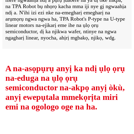
na TPA Robot bụ nhọrọ kacha mma iji nye gị ngwaahịa
ndị a. N'ihi izi ezi nke na-emegharị emegharị na
arụmọrụ ngwa ngwa ha, TPA Robot's P-type na U-type
linear motors na-ejikarị eme ihe na ụlọ ọrụ
semiconductor, dị ka njikwa wafer, ntinye na ngwa
ngagharị linear, nyocha, ahịrị mgbakọ, njikọ, wdg.
A na-asọpụrụ anyị ka ndị ụlọ ọrụ
na-eduga na ụlọ ọrụ
semiconductor na-akpọ anyị òkù,
anyị ewepụtala mmekọrịta miri
emi na ogologo oge na ha.