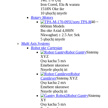
140, 170 Ụdị
Iron Cored, Elu & warara
1518N Oke ike
10 ụbọchị nnyefe
Rotary Motors
Usoro TPA-M
40 ~
660mm Models
Ibu oke Axial 4,000N
Nkwagharị ± 2.5 Arc Sek
5 ụbọchị nnyefe
Multi Axis Systems
Robot nke Cartesian
Robot Gantry
Sistemụ
XYZ
Ọsọ kacha 5 m/s
Emebere nkeonwe
Nnyefe ụbọchị iri
Robot
Cantilever
Sistemụ XYZ
Ọsọ kacha 2 m/s
Emebere nkeonwe
Nnyefe ụbọchị iri
Robot Gantry
Sistemụ
XY
Ọsọ kacha 5 m/s