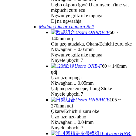
Ụgbọ okporo ígwè U arụnyere n'ime ya,
mkpuchi zuru ezu
Ngwunye griiz nke mpụga
Dị na ngwaahịa
Modulụ Linear chụpụrụ Belt
Usoro ONB/OCB
60 ~
140mm ụdị
Otu ụzọ ntuziaka, Ọkara/Echichi zuru oke
Nkwagharị ± 0.05mm
Ngwunye griiz nke mpụga
Nnyefe ụbọchị 7
Usoro ONB-F
60 ~ 140mm
ụdị
Ụzọ ụzọ mpụga
Nkwagharị ± 0.05mm
Ụdị mepere emepe, Long Stoke
Nnyefe ụbọchị 7
Usoro HNB/HCB
105 ~
270mm ụdị
Ọkara/Echichiri zuru oke
Ụzọ ụzọ ụzọ abụọ
Nkwagharị ± 0.04mm
Nnyefe ụbọchị 7
Usoro HNB-