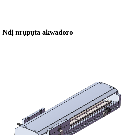
Ndị nrụpụta akwadoro