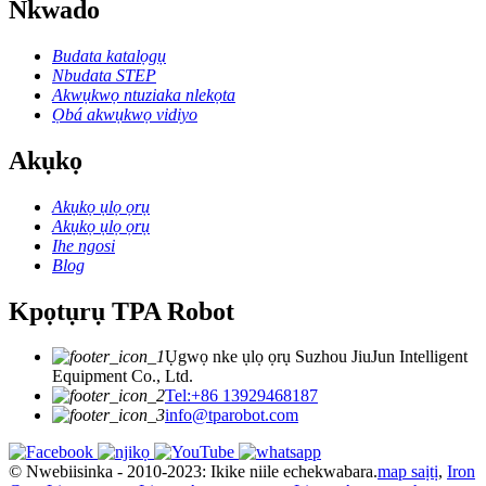
Nkwado
Budata katalọgụ
Nbudata STEP
Akwụkwọ ntuziaka nlekọta
Ọbá akwụkwọ vidiyo
Akụkọ
Akụkọ ụlọ ọrụ
Akụkọ ụlọ ọrụ
Ihe ngosi
Blog
Kpọtụrụ TPA Robot
Ụgwọ nke ụlọ ọrụ Suzhou JiuJun Intelligent
Equipment Co., Ltd.
Tel:+86 13929468187
info@tparobot.com
© Nwebiisinka - 2010-2023: Ikike niile echekwabara.
map saịtị
,
Iron