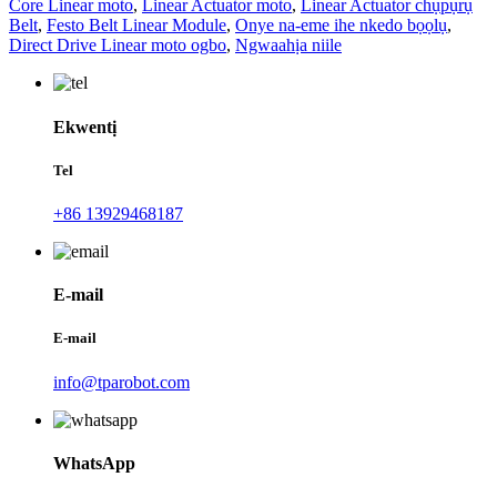
Core Linear moto
,
Linear Actuator moto
,
Linear Actuator chụpụrụ
Belt
,
Festo Belt Linear Module
,
Onye na-eme ihe nkedo bọọlụ
,
Direct Drive Linear moto ogbo
,
Ngwaahịa niile
Ekwentị
Tel
+86 13929468187
E-mail
E-mail
info@tparobot.com
WhatsApp