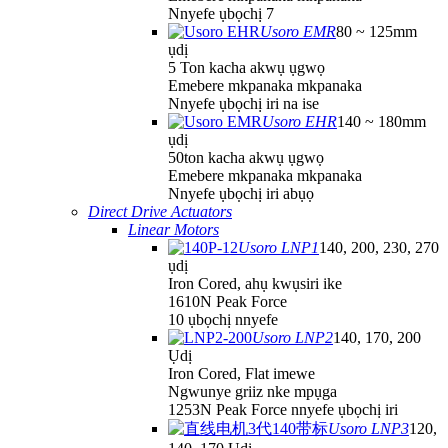
Nnyefe ụbọchị 7
Usoro EMR
80 ~ 125mm
ụdị
5 Ton kacha akwụ ụgwọ
Emebere mkpanaka mkpanaka
Nnyefe ụbọchị iri na ise
Usoro EHR
140 ~ 180mm
ụdị
50ton kacha akwụ ụgwọ
Emebere mkpanaka mkpanaka
Nnyefe ụbọchị iri abụọ
Direct Drive Actuators
Linear Motors
Usoro LNP1
140, 200, 230, 270
ụdị
Iron Cored, ahụ kwụsiri ike
1610N Peak Force
10 ụbọchị nnyefe
Usoro LNP2
140, 170, 200
Ụdị
Iron Cored, Flat imewe
Ngwunye griiz nke mpụga
1253N Peak Force nnyefe ụbọchị iri
Usoro LNP3
120,