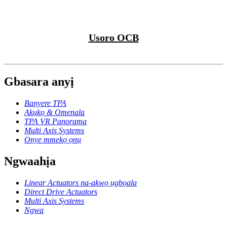
Usoro OCB
Gbasara anyị
Banyere TPA
Akụkọ & Omenala
TPA VR Panorama
Multi Axis Systems
Onye mmekọ ọnụ
Ngwaahịa
Linear Actuators na-akwọ ụgbọala
Direct Drive Actuators
Multi Axis Systems
Ngwa