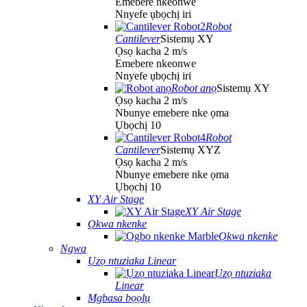
Emebere nkeonwe
Nnyefe ụbọchị iri
Robot
Cantilever
Sistemụ XY
Ọsọ kacha 2 m/s
Emebere nkeonwe
Nnyefe ụbọchị iri
Robot anọ
Sistemụ XY
Ọsọ kacha 2 m/s
Nbunye emebere nke ọma
Ụbọchị 10
Robot
Cantilever
Sistemụ XYZ
Ọsọ kacha 2 m/s
Nbunye emebere nke ọma
Ụbọchị 10
XY Air Stage
XY Air Stage
Ọkwa nkenke
Ọkwa nkenke
Ngwa
Ụzọ ntuziaka Linear
Ụzọ ntuziaka
Linear
Mgbasa bọọlụ