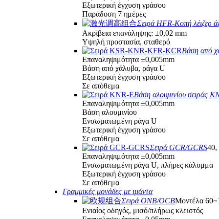
Εξωτερική έγχυση γράσου
Παράδοση 7 ημέρες
Σειρά HFR-Κοπή λέιζερ ά
Ακρίβεια επανάληψης: ±0,02 mm
Υψηλή προστασία, σταθερό
Βάση από 
Επαναληψιμότητα ±0,005mm
Βάση από χάλυβα, ράγα U
Εξωτερική έγχυση γράσου
Σε απόθεμα
Βάση αλουμινίου σειράς K
Επαναληψιμότητα ±0,005mm
Βάση αλουμινίου
Ενσωματωμένη ράγα U
Εξωτερική έγχυση γράσου
Σε απόθεμα
Σειρά GCR/GCRS
40,
Επαναληψιμότητα ±0,005mm
Ενσωματωμένη ράγα U, πλήρες κάλυμμα
Εξωτερική έγχυση γράσου
Σε απόθεμα
Γραμμικές μονάδες με ιμάντα
Σειρά ONB/OCB
Μοντέλα 60
Ενιαίος οδηγός, μισό/πλήρως κλειστός