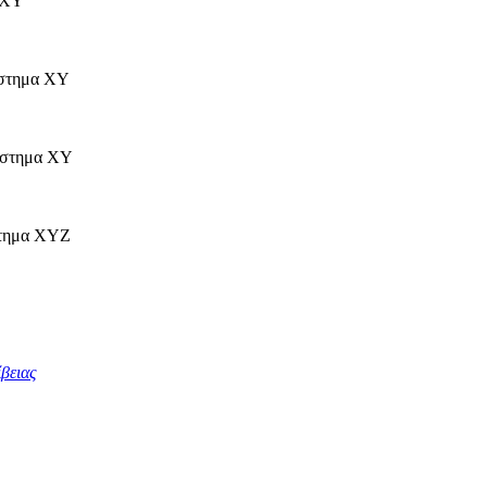
 XY
στημα XY
στημα XY
τημα XYZ
βειας