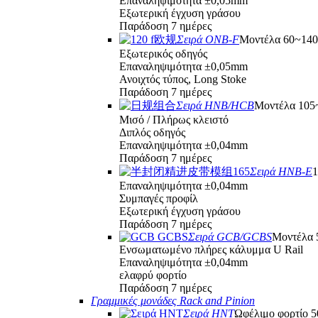
Επαναληψιμότητα ±0,05mm
Εξωτερική έγχυση γράσου
Παράδοση 7 ημέρες
Σειρά ONB-F
Μοντέλα 60~14
Εξωτερικός οδηγός
Επαναληψιμότητα ±0,05mm
Ανοιχτός τύπος, Long Stoke
Παράδοση 7 ημέρες
Σειρά HNB/HCB
Μοντέλα 10
Μισό / Πλήρως κλειστό
Διπλός οδηγός
Επαναληψιμότητα ±0,04mm
Παράδοση 7 ημέρες
Σειρά HNB-E
1
Επαναληψιμότητα ±0,04mm
Συμπαγές προφίλ
Εξωτερική έγχυση γράσου
Παράδοση 7 ημέρες
Σειρά GCB/GCBS
Μοντέλα 5
Ενσωματωμένο πλήρες κάλυμμα U Rail
Επαναληψιμότητα ±0,04mm
ελαφρύ φορτίο
Παράδοση 7 ημέρες
Γραμμικές μονάδες Rack and Pinion
Σειρά HNT
Ωφέλιμο φορτίο 