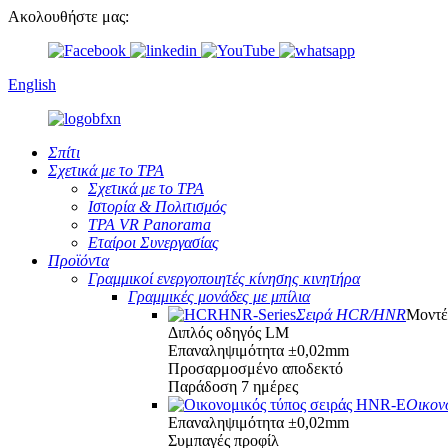
Ακολουθήστε μας:
English
Σπίτι
Σχετικά με το TPA
Σχετικά με το TPA
Ιστορία & Πολιτισμός
TPA VR Panorama
Εταίροι Συνεργασίας
Προϊόντα
Γραμμικοί ενεργοποιητές κίνησης κινητήρα
Γραμμικές μονάδες με μπίλια
Σειρά HCR/HNR
Μοντ
Διπλός οδηγός LM
Επαναληψιμότητα ±0,02mm
Προσαρμοσμένο αποδεκτό
Παράδοση 7 ημέρες
Οικον
Επαναληψιμότητα ±0,02mm
Συμπαγές προφίλ