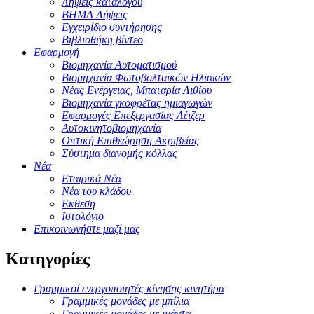
Λήψεις καταλόγου
ΒΗΜΑ Λήψεις
Εγχειρίδιο συντήρησης
Βιβλιοθήκη βίντεο
Εφαρμογή
Βιομηχανία Αυτοματισμού
Βιομηχανία Φωτοβολταϊκών Ηλιακών
Νέας Ενέργειας, Μπαταρία Λιθίου
Βιομηχανία γκοφρέτας ημιαγωγών
Εφαρμογές Επεξεργασίας Λέιζερ
Αυτοκινητοβιομηχανία
Οπτική Επιθεώρηση Ακριβείας
Σύστημα διανομής κόλλας
Νέα
Εταιρικά Νέα
Νέα του κλάδου
Εκθεση
Ιστολόγιο
Επικοινωνήστε μαζί μας
Κατηγορίες
Γραμμικοί ενεργοποιητές κίνησης κινητήρα
Γραμμικές μονάδες με μπίλια
Γραμμικές μονάδες με ιμάντα