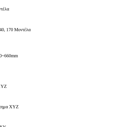
ντέλα
140, 170 Μοντέλα
40~660mm
XYZ
τημα XYZ