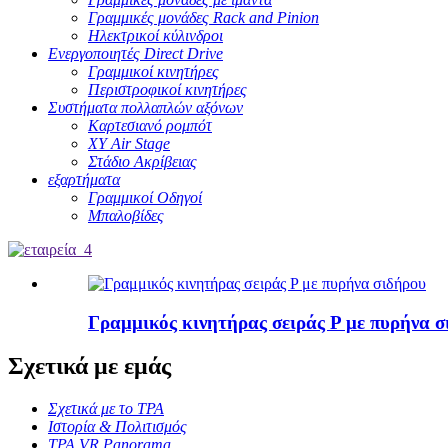
Γραμμικές μονάδες Rack and Pinion
Ηλεκτρικοί κύλινδροι
Ενεργοποιητές Direct Drive
Γραμμικοί κινητήρες
Περιστροφικοί κινητήρες
Συστήματα πολλαπλών αξόνων
Καρτεσιανό ρομπότ
XY Air Stage
Στάδιο Ακρίβειας
εξαρτήματα
Γραμμικοί Οδηγοί
Μπαλοβίδες
Γραμμικός κινητήρας σειράς P με πυρήνα σ
Σχετικά με εμάς
Σχετικά με το TPA
Ιστορία & Πολιτισμός
TPA VR Panorama