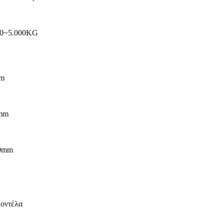
00~5.000KG
mm
5mm
80mm
μοντέλα