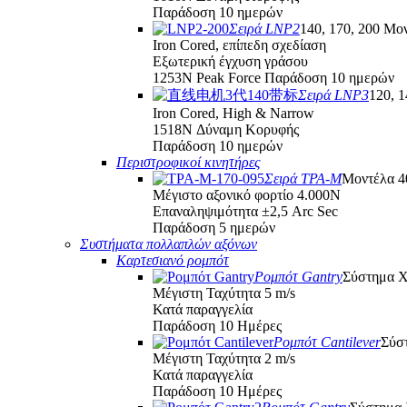
Παράδοση 10 ημερών
Σειρά LNP2
140, 170, 200 Μο
Iron Cored, επίπεδη σχεδίαση
Εξωτερική έγχυση γράσου
1253N Peak Force Παράδοση 10 ημερών
Σειρά LNP3
120, 
Iron Cored, High & Narrow
1518N Δύναμη Κορυφής
Παράδοση 10 ημερών
Περιστροφικοί κινητήρες
Σειρά TPA-M
Μοντέλα 
Μέγιστο αξονικό φορτίο 4.000Ν
Επαναληψιμότητα ±2,5 Arc Sec
Παράδοση 5 ημερών
Συστήματα πολλαπλών αξόνων
Καρτεσιανό ρομπότ
Ρομπότ Gantry
Σύστημα 
Μέγιστη Ταχύτητα 5 m/s
Κατά παραγγελία
Παράδοση 10 Ημέρες
Ρομπότ Cantilever
Σύσ
Μέγιστη Ταχύτητα 2 m/s
Κατά παραγγελία
Παράδοση 10 Ημέρες