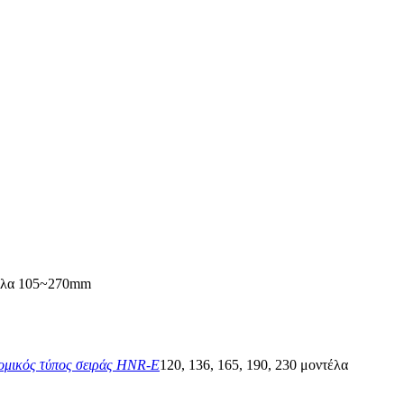
έλα 105~270mm
ομικός τύπος σειράς HNR-E
120, 136, 165, 190, 230 μοντέλα