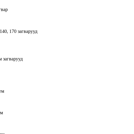
гвар
 140, 170 загварууд
 загварууд
ем
ем