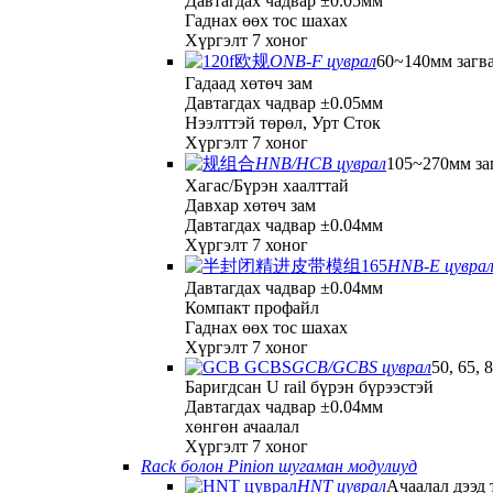
Давтагдах чадвар ±0.05мм
Гаднах өөх тос шахах
Хүргэлт 7 хоног
ONB-F цуврал
60~140мм загв
Гадаад хөтөч зам
Давтагдах чадвар ±0.05мм
Нээлттэй төрөл, Урт Сток
Хүргэлт 7 хоног
HNB/HCB цуврал
105~270мм за
Хагас/Бүрэн хаалттай
Давхар хөтөч зам
Давтагдах чадвар ±0.04мм
Хүргэлт 7 хоног
HNB-E цувра
Давтагдах чадвар ±0.04мм
Компакт профайл
Гаднах өөх тос шахах
Хүргэлт 7 хоног
GCB/GCBS цуврал
50, 65, 
Баригдсан U rail бүрэн бүрээстэй
Давтагдах чадвар ±0.04мм
хөнгөн ачаалал
Хүргэлт 7 хоног
Rack болон Pinion шугаман модулиуд
HNT цуврал
Ачаалал дээд 