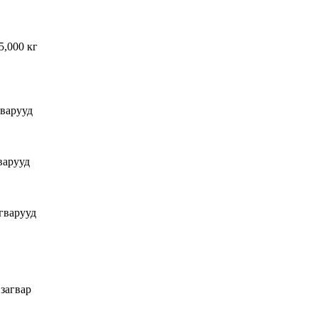
5,000 кг
гварууд
варууд
гварууд
 загвар