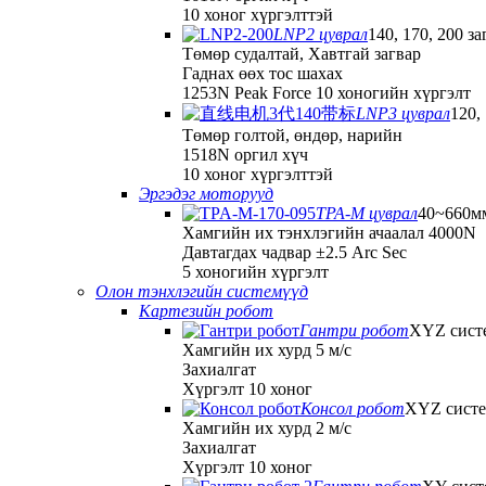
10 хоног хүргэлттэй
LNP2 цуврал
140, 170, 200 за
Төмөр судалтай, Хавтгай загвар
Гаднах өөх тос шахах
1253N Peak Force 10 хоногийн хүргэлт
LNP3 цуврал
120,
Төмөр голтой, өндөр, нарийн
1518N оргил хүч
10 хоног хүргэлттэй
Эргэдэг моторууд
TPA-M цуврал
40~660мм
Хамгийн их тэнхлэгийн ачаалал 4000N
Давтагдах чадвар ±2.5 Arc Sec
5 хоногийн хүргэлт
Олон тэнхлэгийн системүүд
Картезийн робот
Гантри робот
XYZ сист
Хамгийн их хурд 5 м/с
Захиалгат
Хүргэлт 10 хоног
Консол робот
XYZ сист
Хамгийн их хурд 2 м/с
Захиалгат
Хүргэлт 10 хоног