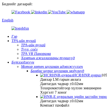
Биднийг дагаарай:
English
Гэр
TPA-ийн тухай
TPA-ийн тухай
Түүх, соёл
TPA VR Панорама
Хамтын ажиллагааны түншүүд
Бүтээгдэхүүн
Мотор хөтөч шугаман идэвхжүүлэгч
Бөмбөг шураг шугаман модулиуд
HCR/HNR цуврал
10
Давхар LM гарын авлага
Давтагдах чадвар ±0.02мм
Тохиромжтойгоор хүлээн зөвшөөрнө
Хүргэлт 7 хоног
Давтагдах чадвар ±0.02мм
Компакт профайл