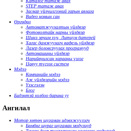
Каталог татаж авах
STEP татаж авах
Засвар үйлчилгээний гарын авлага
Видео номын сан
Өргөдөл
Автоматжуулалтын үйлдвэр
Фотоволтайк нарны үйлдвэр
Шинэ эрчим хүч, Литиум батерей
Хагас дамжуулагч вафель үйлдвэр
Лазер боловсруулах програмууд
Автомашины үйлдвэр
Нарийвчилсан харааны үзлэг
Цавуу түгээх систем
Мэдээ
Компанийн мэдээ
Аж үйлдвэрийн мэдээ
Үзэсгэлэн
Блог
Бидэнтэй холбоо барина уу
Ангилал
Мотор хөтөч шугаман идэвхжүүлэгч
Бөмбөг шураг шугаман модулиуд
Туузан дээр тулгуурласан шугаман модулиуд