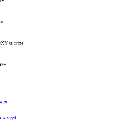
ем
ем
т
XY систем
тем
шат
 замууд