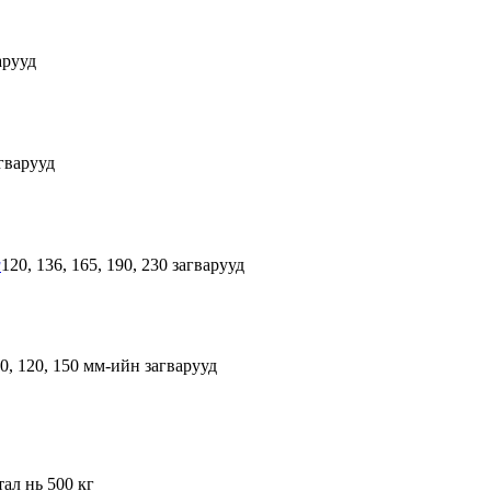
арууд
гварууд
л
120, 136, 165, 190, 230 загварууд
80, 120, 150 мм-ийн загварууд
тал нь 500 кг