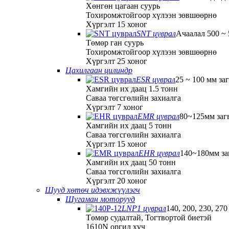
Хөнгөн цагаан суурь
Тохиромжтойгоор хүлээн зөвшөөрнө
Хүргэлт 15 хоног
SNT цуврал
Ачаалал 500 ~ 
Төмөр ган суурь
Тохиромжтойгоор хүлээн зөвшөөрнө
Хүргэлт 25 хоног
Цахилгаан цилиндр
ESR цуврал
25 ~ 100 мм за
Хамгийн их даац 1.5 тонн
Саваа төгсгөлийн захиалга
Хүргэлт 7 хоног
EMR цуврал
80~125мм заг
Хамгийн их даац 5 тонн
Саваа төгсгөлийн захиалга
Хүргэлт 15 хоног
EHR цуврал
140~180мм за
Хамгийн их даац 50 тонн
Саваа төгсгөлийн захиалга
Хүргэлт 20 хоног
Шууд хөтөч идэвхжүүлэгч
Шугаман моторууд
LNP1 цуврал
140, 200, 230, 270
Төмөр судалтай, Тогтвортой биетэй
1610N оргил хүч