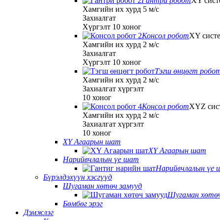
Гантри робот
XY сист
Хамгийн их хурд 5 м/с
Захиалгат
Хүргэлт 10 хоног
Консол робот
XY сист
Хамгийн их хурд 2 м/с
Захиалгат
Хүргэлт 10 хоног
Тэгш өнцөгт робо
Хамгийн их хурд 2 м/с
Захиалгат хүргэлт
10 хоног
Консол робот
XYZ сис
Хамгийн их хурд 2 м/с
Захиалгат хүргэлт
10 хоног
XY Агаарын шат
XY Агаарын шат
Нарийвчлалын үе шат
Нарийвчлалын үе 
Бүрэлдэхүүн хэсгүүд
Шугаман хөтөч замууд
Шугаман хөтөч
Бөмбөг эрэг
Дэмжлэг