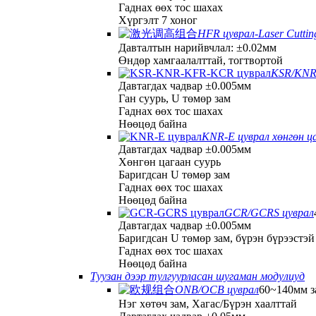
Гаднах өөх тос шахах
Хүргэлт 7 хоног
HFR цуврал-Laser Cuttin
Давталтын нарийвчлал: ±0.02мм
Өндөр хамгаалалттай, тогтвортой
KSR/KNR/
Давтагдах чадвар ±0.005мм
Ган суурь, U төмөр зам
Гаднах өөх тос шахах
Нөөцөд байна
KNR-E цуврал хөнгөн ца
Давтагдах чадвар ±0.005мм
Хөнгөн цагаан суурь
Баригдсан U төмөр зам
Гаднах өөх тос шахах
Нөөцөд байна
GCR/GCRS цуврал
Давтагдах чадвар ±0.005мм
Баригдсан U төмөр зам, бүрэн бүрээстэй
Гаднах өөх тос шахах
Нөөцөд байна
Туузан дээр тулгуурласан шугаман модулиуд
ONB/OCB цуврал
60~140мм з
Нэг хөтөч зам, Хагас/Бүрэн хаалттай