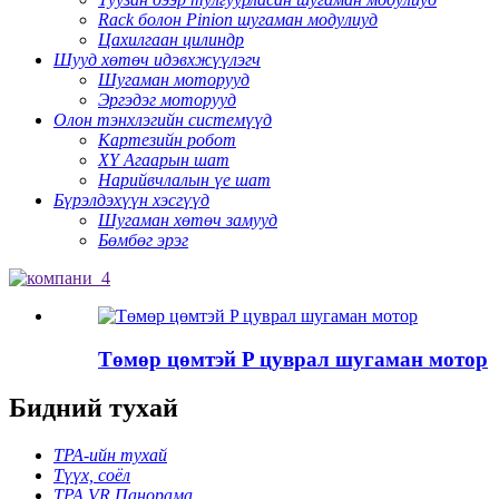
Rack болон Pinion шугаман модулиуд
Цахилгаан цилиндр
Шууд хөтөч идэвхжүүлэгч
Шугаман моторууд
Эргэдэг моторууд
Олон тэнхлэгийн системүүд
Картезийн робот
XY Агаарын шат
Нарийвчлалын үе шат
Бүрэлдэхүүн хэсгүүд
Шугаман хөтөч замууд
Бөмбөг эрэг
Төмөр цөмтэй P цуврал шугаман мотор
Бидний тухай
TPA-ийн тухай
Түүх, соёл
TPA VR Панорама