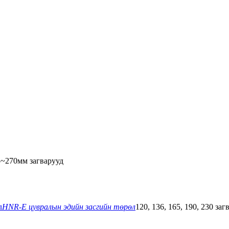
5~270мм загварууд
HNR-E цувралын эдийн засгийн төрөл
120, 136, 165, 190, 230 заг