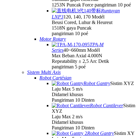
1253N Puncak Force pangiriman 10 poé
Runtuyan
LNP3
120, 140, 170 Modél
Beusi Cored, Luhur & Heureut
1518N gaya Puncak
pangiriman 10 poé
Motor Rotary
TPA-M
Series
40~660mm Modél
Max Beban Axial 4.000N
Repeatability ± 2,5 Arc Detik
pangiriman 5 poé
Sistem Multi Axis
Robot Cartésian
Robot Gantry
Sistim XYZ
Laju Max 5 m/s
Didamel khusus
Pangiriman 10 Dinten
Robot Cantilever
Sistim
XYZ
Laju Max 2 m/s
Didamel khusus
Pangiriman 10 Dinten
Robot Gantry
Sistim XY