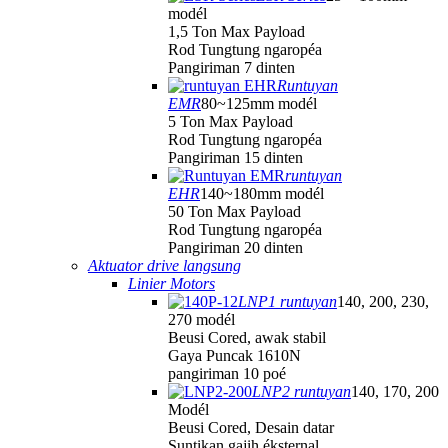
modél
1,5 Ton Max Payload
Rod Tungtung ngaropéa
Pangiriman 7 dinten
Runtuyan
EMR
80~125mm modél
5 Ton Max Payload
Rod Tungtung ngaropéa
Pangiriman 15 dinten
runtuyan
EHR
140~180mm modél
50 Ton Max Payload
Rod Tungtung ngaropéa
Pangiriman 20 dinten
Aktuator drive langsung
Linier Motors
LNP1 runtuyan
140, 200, 230,
270 modél
Beusi Cored, awak stabil
Gaya Puncak 1610N
pangiriman 10 poé
LNP2 runtuyan
140, 170, 200
Modél
Beusi Cored, Desain datar
Suntikan gajih éksternal