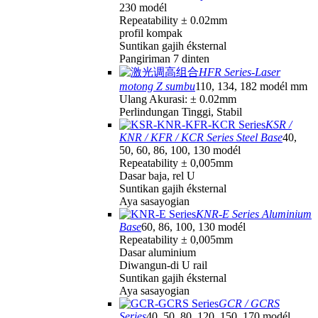
230 modél
Repeatability ± 0.02mm
profil kompak
Suntikan gajih éksternal
Pangiriman 7 dinten
HFR Series-Laser
motong Z sumbu
110, 134, 182 modél mm
Ulang Akurasi: ± 0.02mm
Perlindungan Tinggi, Stabil
KSR /
KNR / KFR / KCR Series Steel Base
40,
50, 60, 86, 100, 130 modél
Repeatability ± 0,005mm
Dasar baja, rel U
Suntikan gajih éksternal
Aya sasayogian
KNR-E Series Aluminium
Base
60, 86, 100, 130 modél
Repeatability ± 0,005mm
Dasar aluminium
Diwangun-di U rail
Suntikan gajih éksternal
Aya sasayogian
GCR / GCRS
Series
40, 50, 80, 120, 150, 170 modél