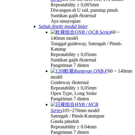
Repeatability ± 0,005mm
Diwangun-di U rail, panutup pinuh
Suntikan gajih éksternal
Aya sasayogian
Sabuk disetir modul linier
ONB / OCB Series
60 ~
140mm modél
Tunggal guideway, Satengah / Pinuh-
Katutup
Repeatability ± 0,05mm
Suntikan gajih éksternal
Pangiriman 7 dinten
Runtuyan ONB-F
60 ~ 140mm
modél
Guideway éksternal
Repeatability ± 0,05mm
Open Type, Long Stoke
Pangiriman 7 dinten
HNB / HCB
Series
105~270mm modél
Satengah / Pinuh-Katutupan
Ganda pituduh
Repeatability ± 0.04mm
Pangiriman 7 dinten