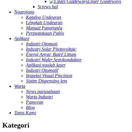
Liniér Guideways
Screws bal
Ngarojong
Katalog Undeuran
Léngkah Undeuran
Manual Pangropéa
Perpustakaan Pidéo
Aplikasi
Industri Otomasi
Industri Solar Photovoltaic
Énergi Anyar, Batré Litium
Industri Wafer Semikonduktor
Aplikasi ngolah laser
Industri Otomotif
Inspeksi Visual Precision
Sistim Dispensing lem
Warta
News parusahaan
Warta Industri
Pameran
Blog
Taros Kami
Kategori