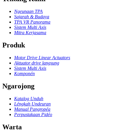
Ngeunaan TPA
Sajarah & Budaya
TPA VR Panorama
Sistem Multi Axis
Mitra Kerjasama
Produk
Motor Drive Linear Actuators
Aktuator drive langsung
Sistem Multi Axis
Komponén
Ngarojong
Katalog Unduh
Léngkah Undeuran
Manual Pangropéa
Perpustakaan Pidéo
Warta