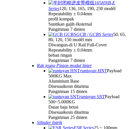
HNB-E
Series
120, 136, 165, 190, 230 modél
Repeatability ± 0.04mm
profil kompak
Suntikan gajih éksternal
Pangiriman 7 dinten
GCB / GCBS Series
50, 65,
80, 120, 150 modél mm
Diwangun-di U Rail Full-Cover
Repeatability ± 0.04mm
beban ringan
Pangiriman 7 dinten
Rak jeung Pinion modul linier
runtuyan HNT
Payload
500KG Max
Aluminium Base
Disesuaikeun ditarima
Pangiriman 15 dinten
runtuyan SNT
Payload
500~5.000KG
Dasar baja beusi
Disesuaikeun ditarima
Pangiriman 25 dinten
Silinder listrik
ESR Series
25 ~ 100mm