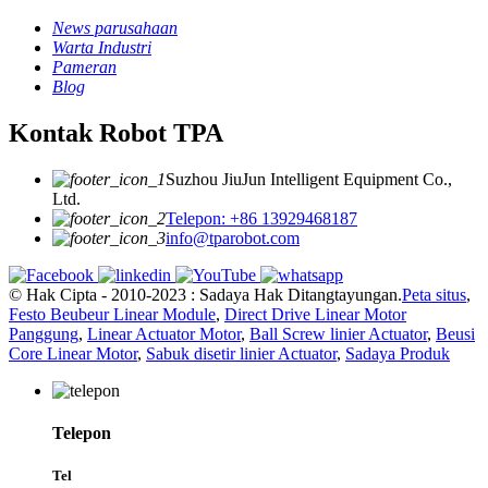
News parusahaan
Warta Industri
Pameran
Blog
Kontak Robot TPA
Suzhou JiuJun Intelligent Equipment Co.,
Ltd.
Telepon: +86 13929468187
info@tparobot.com
© Hak Cipta - 2010-2023 : Sadaya Hak Ditangtayungan.
Peta situs
,
Festo Beubeur Linear Module
,
Direct Drive Linear Motor
Panggung
,
Linear Actuator Motor
,
Ball Screw linier Actuator
,
Beusi
Core Linear Motor
,
Sabuk disetir linier Actuator
,
Sadaya Produk
Telepon
Tel