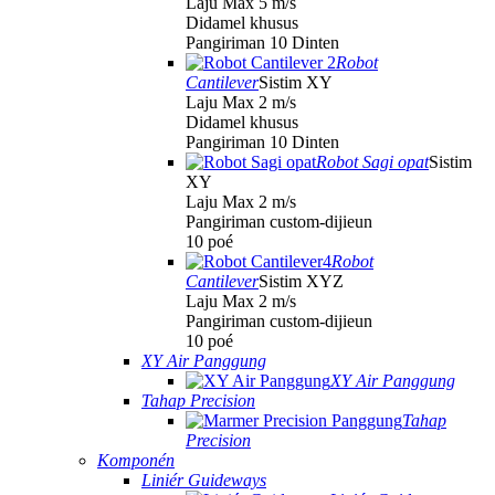
Laju Max 5 m/s
Didamel khusus
Pangiriman 10 Dinten
Robot
Cantilever
Sistim XY
Laju Max 2 m/s
Didamel khusus
Pangiriman 10 Dinten
Robot Sagi opat
Sistim
XY
Laju Max 2 m/s
Pangiriman custom-dijieun
10 poé
Robot
Cantilever
Sistim XYZ
Laju Max 2 m/s
Pangiriman custom-dijieun
10 poé
XY Air Panggung
XY Air Panggung
Tahap Precision
Tahap
Precision
Komponén
Liniér Guideways