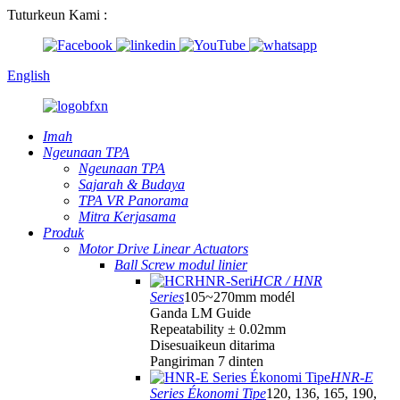
Tuturkeun Kami :
English
Imah
Ngeunaan TPA
Ngeunaan TPA
Sajarah & Budaya
TPA VR Panorama
Mitra Kerjasama
Produk
Motor Drive Linear Actuators
Ball Screw modul linier
HCR / HNR
Series
105~270mm modél
Ganda LM Guide
Repeatability ± 0.02mm
Disesuaikeun ditarima
Pangiriman 7 dinten
HNR-E
Series Ékonomi Tipe
120, 136, 165, 190,