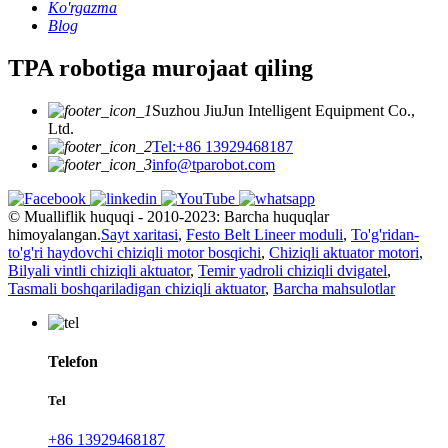
Ko'rgazma
Blog
TPA robotiga murojaat qiling
Suzhou JiuJun Intelligent Equipment Co.,
Ltd.
Tel:+86 13929468187
info@tparobot.com
© Mualliflik huquqi - 2010-2023: Barcha huquqlar
himoyalangan.
Sayt xaritasi
,
Festo Belt Lineer moduli
,
To'g'ridan-
to'g'ri haydovchi chiziqli motor bosqichi
,
Chiziqli aktuator motori
,
Bilyali vintli chiziqli aktuator
,
Temir yadroli chiziqli dvigatel
,
Tasmali boshqariladigan chiziqli aktuator
,
Barcha mahsulotlar
Telefon
Tel
+86 13929468187