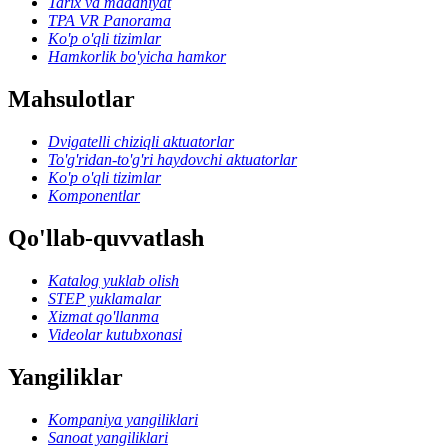
Tarix va madaniyat
TPA VR Panorama
Ko'p o'qli tizimlar
Hamkorlik bo'yicha hamkor
Mahsulotlar
Dvigatelli chiziqli aktuatorlar
To'g'ridan-to'g'ri haydovchi aktuatorlar
Ko'p o'qli tizimlar
Komponentlar
Qo'llab-quvvatlash
Katalog yuklab olish
STEP yuklamalar
Xizmat qo'llanma
Videolar kutubxonasi
Yangiliklar
Kompaniya yangiliklari
Sanoat yangiliklari