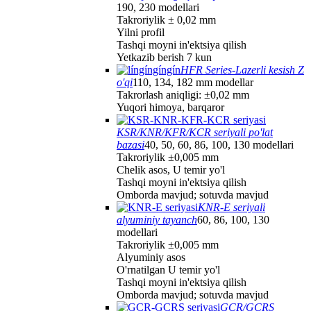
190, 230 modellari
Takroriylik ± 0,02 mm
Yilni profil
Tashqi moyni in'ektsiya qilish
Yetkazib berish 7 kun
HFR Series-Lazerli kesish Z
o'qi
110, 134, 182 mm modellar
Takrorlash aniqligi: ±0,02 mm
Yuqori himoya, barqaror
KSR/KNR/KFR/KCR seriyali po'lat
bazasi
40, 50, 60, 86, 100, 130 modellari
Takroriylik ±0,005 mm
Chelik asos, U temir yo'l
Tashqi moyni in'ektsiya qilish
Omborda mavjud; sotuvda mavjud
KNR-E seriyali
alyuminiy tayanch
60, 86, 100, 130
modellari
Takroriylik ±0,005 mm
Alyuminiy asos
O'rnatilgan U temir yo'l
Tashqi moyni in'ektsiya qilish
Omborda mavjud; sotuvda mavjud
GCR/GCRS