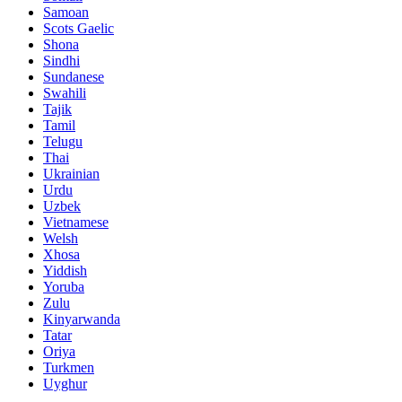
Samoan
Scots Gaelic
Shona
Sindhi
Sundanese
Swahili
Tajik
Tamil
Telugu
Thai
Ukrainian
Urdu
Uzbek
Vietnamese
Welsh
Xhosa
Yiddish
Yoruba
Zulu
Kinyarwanda
Tatar
Oriya
Turkmen
Uyghur