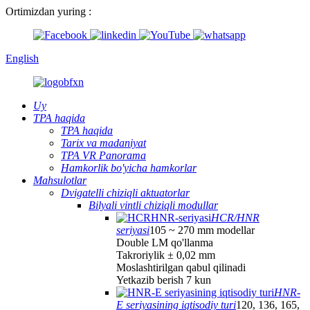
Ortimizdan yuring :
English
Uy
TPA haqida
TPA haqida
Tarix va madaniyat
TPA VR Panorama
Hamkorlik bo'yicha hamkorlar
Mahsulotlar
Dvigatelli chiziqli aktuatorlar
Bilyali vintli chiziqli modullar
HCR/HNR
seriyasi
105 ~ 270 mm modellar
Double LM qo'llanma
Takroriylik ± 0,02 mm
Moslashtirilgan qabul qilinadi
Yetkazib berish 7 kun
HNR-
E seriyasining iqtisodiy turi
120, 136, 165,