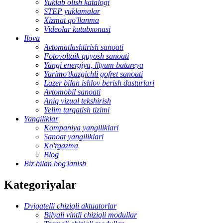
Yuklab olish katalogi
STEP yuklamalar
Xizmat qo'llanma
Videolar kutubxonasi
Ilova
Avtomatlashtirish sanoati
Fotovoltaik quyosh sanoati
Yangi energiya, lityum batareya
Yarimo'tkazgichli gofret sanoati
Lazer bilan ishlov berish dasturlari
Avtomobil sanoati
Aniq vizual tekshirish
Yelim tarqatish tizimi
Yangiliklar
Kompaniya yangiliklari
Sanoat yangiliklari
Ko'rgazma
Blog
Biz bilan bog'lanish
Kategoriyalar
Dvigatelli chiziqli aktuatorlar
Bilyali vintli chiziqli modullar