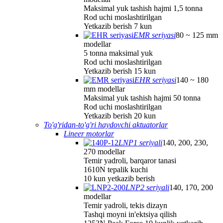
Maksimal yuk tashish hajmi 1,5 tonna
Rod uchi moslashtirilgan
Yetkazib berish 7 kun
EMR seriyasi
80 ~ 125 mm
modellar
5 tonna maksimal yuk
Rod uchi moslashtirilgan
Yetkazib berish 15 kun
EHR seriyasi
140 ~ 180
mm modellar
Maksimal yuk tashish hajmi 50 tonna
Rod uchi moslashtirilgan
Yetkazib berish 20 kun
To'g'ridan-to'g'ri haydovchi aktuatorlar
Lineer motorlar
LNP1 seriyali
140, 200, 230,
270 modellar
Temir yadroli, barqaror tanasi
1610N tepalik kuchi
10 kun yetkazib berish
LNP2 seriyali
140, 170, 200
modellar
Temir yadroli, tekis dizayn
Tashqi moyni in'ektsiya qilish