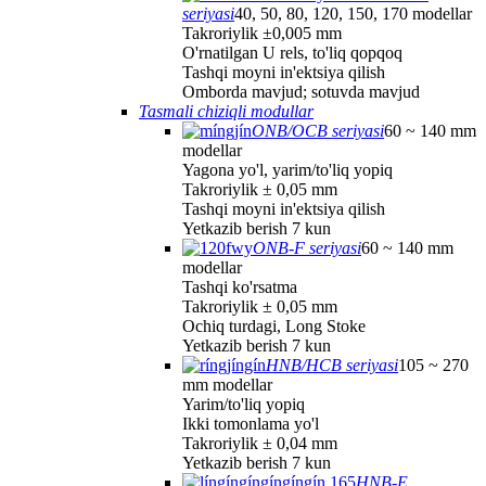
seriyasi
40, 50, 80, 120, 150, 170 modellar
Takroriylik ±0,005 mm
O'rnatilgan U rels, to'liq qopqoq
Tashqi moyni in'ektsiya qilish
Omborda mavjud; sotuvda mavjud
Tasmali chiziqli modullar
ONB/OCB seriyasi
60 ~ 140 mm
modellar
Yagona yo'l, yarim/to'liq yopiq
Takroriylik ± 0,05 mm
Tashqi moyni in'ektsiya qilish
Yetkazib berish 7 kun
ONB-F seriyasi
60 ~ 140 mm
modellar
Tashqi ko'rsatma
Takroriylik ± 0,05 mm
Ochiq turdagi, Long Stoke
Yetkazib berish 7 kun
HNB/HCB seriyasi
105 ~ 270
mm modellar
Yarim/to'liq yopiq
Ikki tomonlama yo'l
Takroriylik ± 0,04 mm
Yetkazib berish 7 kun
HNB-E