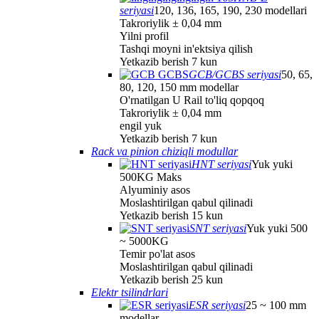
seriyasi
120, 136, 165, 190, 230 modellari
Takroriylik ± 0,04 mm
Yilni profil
Tashqi moyni in'ektsiya qilish
Yetkazib berish 7 kun
GCB/GCBS seriyasi
50, 65,
80, 120, 150 mm modellar
O'rnatilgan U Rail to'liq qopqoq
Takroriylik ± 0,04 mm
engil yuk
Yetkazib berish 7 kun
Rack va pinion chiziqli modullar
HNT seriyasi
Yuk yuki
500KG Maks
Alyuminiy asos
Moslashtirilgan qabul qilinadi
Yetkazib berish 15 kun
SNT seriyasi
Yuk yuki 500
~ 5000KG
Temir po'lat asos
Moslashtirilgan qabul qilinadi
Yetkazib berish 25 kun
Elektr tsilindrlari
ESR seriyasi
25 ~ 100 mm
modellar