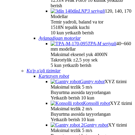
1253N Peak Force 10 kunlik yetkazib
berish
LNP3 seriyali
120, 140, 170
Modellar
Temir yadroli, baland va tor
1518N tepalik kuchi
10 kun yetkazib berish
Aylanadigan motorlar
TPA-M seriyali
40~660
mm modellar
Maksimal eksenel yuk 4000N
Takroriylik ±2,5 yoy sek
5 kun yetkazib berish
Ko'p o'qli tizimlar
Kartezyen robot
Gantry robot
XYZ tizimi
Maksimal tezlik 5 m/s
Buyurtma asosida tayyorlangan
Yetkazib berish 10 kun
Konsolli robot
XYZ tizimi
Maksimal tezlik 2 m/s
Buyurtma asosida tayyorlangan
Yetkazib berish 10 kun
Gantry robot
XY tizimi
Maksimal tezlik 5 m/s