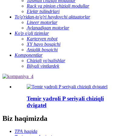
Tasmali chiziqli modullar
Rack va pinion chiziqli modullar
Elektr tsilindrlari
To'g'ridan-to'g'ri haydovchi aktuatorlar
Lineer motorlar
Aylanadigan motorlar
Ko'p o'qli tizimlar
Kartezyen robot
XY havo bosqichi
Aniqlik bosqichi
Komponentlar
Chiziqli yo'nalishlar
Bilyali vintlardek
Temir yadroli P seriyali chiziqli
dvigatel
Biz haqimizda
TPA haqida