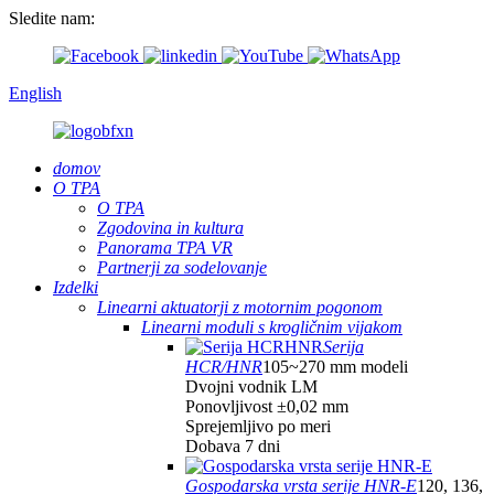
Sledite nam:
English
domov
O TPA
O TPA
Zgodovina in kultura
Panorama TPA VR
Partnerji za sodelovanje
Izdelki
Linearni aktuatorji z motornim pogonom
Linearni moduli s krogličnim vijakom
Serija
HCR/HNR
105~270 mm modeli
Dvojni vodnik LM
Ponovljivost ±0,02 mm
Sprejemljivo po meri
Dobava 7 dni
Gospodarska vrsta serije HNR-E
120, 136,