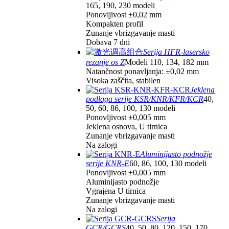
165, 190, 230 modeli
Ponovljivost ±0,02 mm
Kompakten profil
Zunanje vbrizgavanje masti
Dobava 7 dni
Serija HFR-lasersko
rezanje os Z
Modeli 110, 134, 182 mm
Natančnost ponavljanja: ±0,02 mm
Visoka zaščita, stabilen
Jeklena
podlaga serije KSR/KNR/KFR/KCR
40,
50, 60, 86, 100, 130 modeli
Ponovljivost ±0,005 mm
Jeklena osnova, U tirnica
Zunanje vbrizgavanje masti
Na zalogi
Aluminijasto podnožje
serije KNR-E
60, 86, 100, 130 modeli
Ponovljivost ±0,005 mm
Aluminijasto podnožje
Vgrajena U tirnica
Zunanje vbrizgavanje masti
Na zalogi
Serija
GCR/GCRS
40, 50, 80, 120, 150, 170