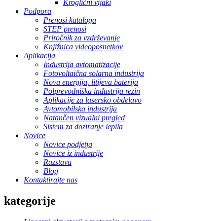
Kroglični vijaki
Podpora
Prenosi kataloga
STEP prenosi
Priročnik za vzdrževanje
Knjižnica videoposnetkov
Aplikacija
Industrija avtomatizacije
Fotovoltaična solarna industrija
Nova energija, litijeva baterija
Polprevodniška industrija rezin
Aplikacije za lasersko obdelavo
Avtomobilska industrija
Natančen vizualni pregled
Sistem za doziranje lepila
Novice
Novice podjetja
Novice iz industrije
Razstava
Blog
Kontaktirajte nas
kategorije