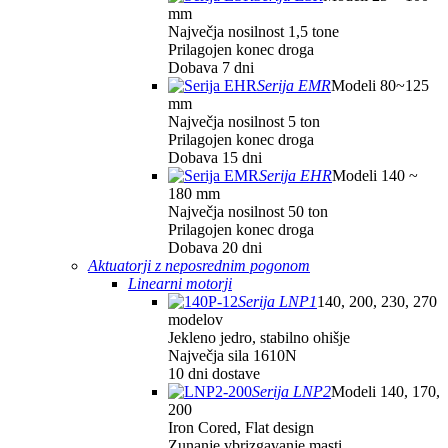
mm
Največja nosilnost 1,5 tone
Prilagojen konec droga
Dobava 7 dni
Serija EMR
Modeli 80~125
mm
Največja nosilnost 5 ton
Prilagojen konec droga
Dobava 15 dni
Serija EHR
Modeli 140 ~
180 mm
Največja nosilnost 50 ton
Prilagojen konec droga
Dobava 20 dni
Aktuatorji z neposrednim pogonom
Linearni motorji
Serija LNP1
140, 200, 230, 270
modelov
Jekleno jedro, stabilno ohišje
Največja sila 1610N
10 dni dostave
Serija LNP2
Modeli 140, 170,
200
Iron Cored, Flat design
Zunanje vbrizgavanje masti