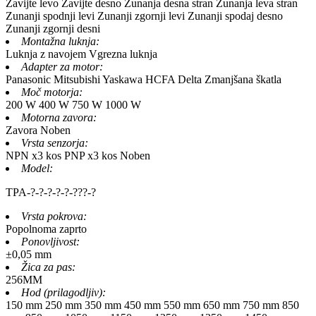
Zavijte levo
Zavijte desno
Zunanja desna stran
Zunanja leva stran
Zunanji spodnji levi
Zunanji zgornji levi
Zunanji spodaj desno
Zunanji zgornji desni
Montažna luknja:
Luknja z navojem
Vgrezna luknja
Adapter za motor:
Panasonic
Mitsubishi
Yaskawa
HCFA
Delta
Zmanjšana škatla
Moč motorja:
200 W
400 W
750 W
1000 W
Motorna zavora:
Zavora
Noben
Vrsta senzorja:
NPN x3 kos
PNP x3 kos
Noben
Model:
TPA-
?
-
?
-
?
-
?
-
?
-
?
?
?
-
?
Vrsta pokrova:
Popolnoma zaprto
Ponovljivost:
±0,05 mm
Žica za pas:
256MM
Hod (prilagodljiv):
150 mm
250 mm
350 mm
450 mm
550 mm
650 mm
750 mm
850