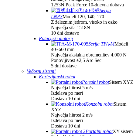
1253N Peak Force 10-dnevna dobava
Serija
LNP3
Modeli 120, 140, 170
Z železnim jedrom, visoko in ozko
Največja sila 1518N
10 dni dostave
Rotacijski motorji
Serija TPA-M
Modeli
40~660 mm
Največja aksialna obremenitev 4.000 N
Ponovljivost ±2,5 Arc Sec
5 dni dostave
Večosni sistemi
Kartezijanski robot
Portalni robot
Sistem XYZ
Največja hitrost 5 m/s
Izdelava po meri
Dostava 10 dni
Konzolni robot
Sistem
XYZ
Največja hitrost 2 m/s
Izdelava po meri
Dostava 10 dni
Portalni robot
XY sistem