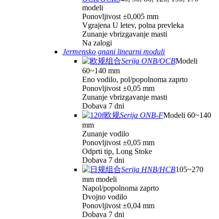
modeli
Ponovljivost ±0,005 mm
Vgrajena U letev, polna prevleka
Zunanje vbrizgavanje masti
Na zalogi
Jermensko gnani linearni moduli
Serija ONB/OCB
Modeli
60~140 mm
Eno vodilo, pol/popolnoma zaprto
Ponovljivost ±0,05 mm
Zunanje vbrizgavanje masti
Dobava 7 dni
Serija ONB-F
Modeli 60~140
mm
Zunanje vodilo
Ponovljivost ±0,05 mm
Odprti tip, Long Stoke
Dobava 7 dni
Serija HNB/HCB
105~270
mm modeli
Napol/popolnoma zaprto
Dvojno vodilo
Ponovljivost ±0,04 mm
Dobava 7 dni