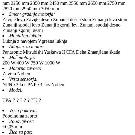
mm
2250 mm
2350 mm
2450 mm
2550 mm
2650 mm
2750 mm
2850 mm
2950 mm
3050 mm
Smer vgradnje motorja:
Zavijte levo
Zavijte desno
Zunanja desna stran
Zunanja leva stran
Zunanji spodaj levo
Zunanji zgornji levi
Zunanji spodaj desno
Zunanji zgornji desni
Montažna luknja:
Luknja z navojem
Vgrezna luknja
Adapter za motor:
Panasonic
Mitsubishi
Yaskawa
HCFA
Delta
Zmanjšana škatla
Moč motorja:
200 W
400 W
750 W
1000 W
Motorna zavora:
Zavora
Noben
Vrsta senzorja:
NPN x3 kos
PNP x3 kos
Noben
Model:
TPA-
?
-
?
-
?
-
?
-
?
-
?
?
?
-
?
Vrsta pokrova:
Popolnoma zaprto
Ponovljivost:
±0,05 mm
Žica za pas: