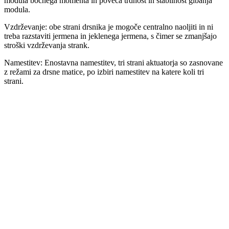
modula bočnega momenta in poveča trdnost in stabilnost gibanja
modula.
Vzdrževanje: obe strani drsnika je mogoče centralno naoljiti in ni
treba razstaviti jermena in jeklenega jermena, s čimer se zmanjšajo
stroški vzdrževanja strank.
Namestitev: Enostavna namestitev, tri strani aktuatorja so zasnovane
z režami za drsne matice, po izbiri namestitev na katere koli tri
strani.