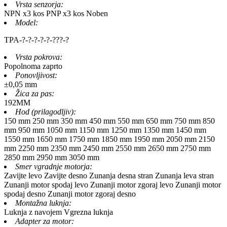
Vrsta senzorja:
NPN x3 kos
PNP x3 kos
Noben
Model:
TPA-
?
-
?
-
?
-
?
-
?
-
?
?
?
-
?
Vrsta pokrova:
Popolnoma zaprto
Ponovljivost:
±0,05 mm
Žica za pas:
192MM
Hod (prilagodljiv):
150 mm
250 mm
350 mm
450 mm
550 mm
650 mm
750 mm
850
mm
950 mm
1050 mm
1150 mm
1250 mm
1350 mm
1450 mm
1550 mm
1650 mm
1750 mm
1850 mm
1950 mm
2050 mm
2150
mm
2250 mm
2350 mm
2450 mm
2550 mm
2650 mm
2750 mm
2850 mm
2950 mm
3050 mm
Smer vgradnje motorja:
Zavijte levo
Zavijte desno
Zunanja desna stran
Zunanja leva stran
Zunanji motor spodaj levo
Zunanji motor zgoraj levo
Zunanji motor
spodaj desno
Zunanji motor zgoraj desno
Montažna luknja:
Luknja z navojem
Vgrezna luknja
Adapter za motor: