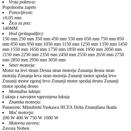
Vrsta pokrova:
Popolnoma zaprto
Ponovljivost:
±0,05 mm
Žica za pas:
140MM
Hod (prilagodljiv):
150 mm
250 mm
350 mm
450 mm
550 mm
650 mm
750 mm
850
mm
850 mm
950 mm
1050 mm
1150 mm
1250 mm
1350 mm
1450
mm
1550 mm
1650 mm
1750 mm
1850 mm
1950 mm
2050 mm
2150 mm
2250 mm
2350 mm
2450 mm
2550 mm
2650 mm
2750
mm
2850 mm
2950 mm
3050 mm
Smer motorja:
Motor na levi strani
Desna stran motorja
Zunanja desna stran
motorja
Zunanja leva stran motorja
Zunanji motor spodaj levo
Zunanji motor zgoraj levo
Zunanji motor spodaj desno
Zunanji
motor spodaj desno
Montažna luknja:
Luknja z navojem
vgreznjena luknja
Znamka motorja:
Panasonic
Mitsubishi
Yaskawa
HCFA
Delta
Zmanjšana škatla
Moč motorja:
200 W
400 W
750 W
1000 W
Motorna zavora:
Zavora
Noben