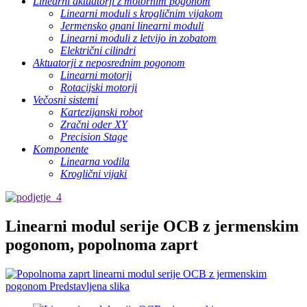
Linearni aktuatorji z motornim pogonom
Linearni moduli s krogličnim vijakom
Jermensko gnani linearni moduli
Linearni moduli z letvijo in zobatom
Električni cilindri
Aktuatorji z neposrednim pogonom
Linearni motorji
Rotacijski motorji
Večosni sistemi
Kartezijanski robot
Zračni oder XY
Precision Stage
Komponente
Linearna vodila
Kroglični vijaki
Linearni modul serije OCB z jermenskim
pogonom, popolnoma zaprt