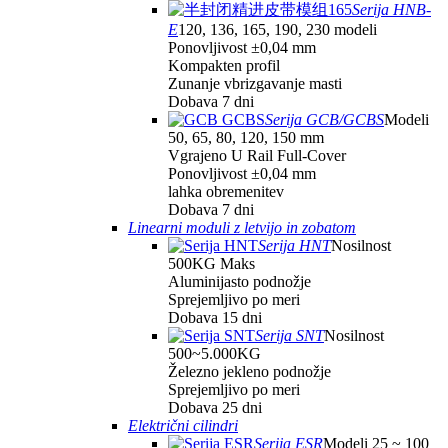
Serija HNB-
E
120, 136, 165, 190, 230 modeli
Ponovljivost ±0,04 mm
Kompakten profil
Zunanje vbrizgavanje masti
Dobava 7 dni
Serija GCB/GCBS
Modeli
50, 65, 80, 120, 150 mm
Vgrajeno U Rail Full-Cover
Ponovljivost ±0,04 mm
lahka obremenitev
Dobava 7 dni
Linearni moduli z letvijo in zobatom
Serija HNT
Nosilnost
500KG Maks
Aluminijasto podnožje
Sprejemljivo po meri
Dobava 15 dni
Serija SNT
Nosilnost
500~5.000KG
Železno jekleno podnožje
Sprejemljivo po meri
Dobava 25 dni
Električni cilindri
Serija ESR
Modeli 25 ~ 100