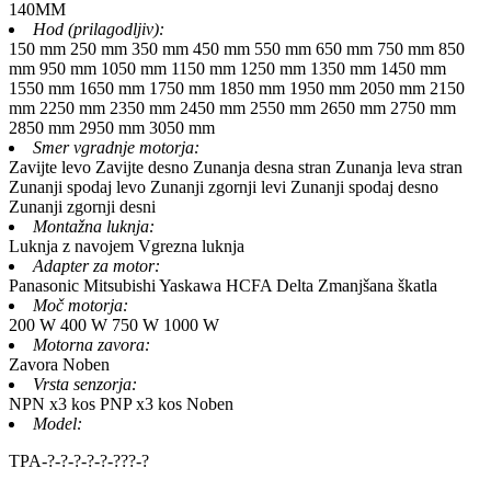
140MM
Hod (prilagodljiv):
150 mm
250 mm
350 mm
450 mm
550 mm
650 mm
750 mm
850
mm
950 mm
1050 mm
1150 mm
1250 mm
1350 mm
1450 mm
1550 mm
1650 mm
1750 mm
1850 mm
1950 mm
2050 mm
2150
mm
2250 mm
2350 mm
2450 mm
2550 mm
2650 mm
2750 mm
2850 mm
2950 mm
3050 mm
Smer vgradnje motorja:
Zavijte levo
Zavijte desno
Zunanja desna stran
Zunanja leva stran
Zunanji spodaj levo
Zunanji zgornji levi
Zunanji spodaj desno
Zunanji zgornji desni
Montažna luknja:
Luknja z navojem
Vgrezna luknja
Adapter za motor:
Panasonic
Mitsubishi
Yaskawa
HCFA
Delta
Zmanjšana škatla
Moč motorja:
200 W
400 W
750 W
1000 W
Motorna zavora:
Zavora
Noben
Vrsta senzorja:
NPN x3 kos
PNP x3 kos
Noben
Model:
TPA-
?
-
?
-
?
-
?
-
?
-
?
?
?
-
?