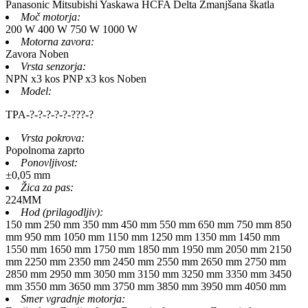
Panasonic
Mitsubishi
Yaskawa
HCFA
Delta
Zmanjšana škatla
Moč motorja:
200 W
400 W
750 W
1000 W
Motorna zavora:
Zavora
Noben
Vrsta senzorja:
NPN x3 kos
PNP x3 kos
Noben
Model:
TPA-
?
-
?
-
?
-
?
-
?
-
?
?
?
-
?
Vrsta pokrova:
Popolnoma zaprto
Ponovljivost:
±0,05 mm
Žica za pas:
224MM
Hod (prilagodljiv):
150 mm
250 mm
350 mm
450 mm
550 mm
650 mm
750 mm
850
mm
950 mm
1050 mm
1150 mm
1250 mm
1350 mm
1450 mm
1550 mm
1650 mm
1750 mm
1850 mm
1950 mm
2050 mm
2150
mm
2250 mm
2350 mm
2450 mm
2550 mm
2650 mm
2750 mm
2850 mm
2950 mm
3050 mm
3150 mm
3250 mm
3350 mm
3450
mm
3550 mm
3650 mm
3750 mm
3850 mm
3950 mm
4050 mm
Smer vgradnje motorja: