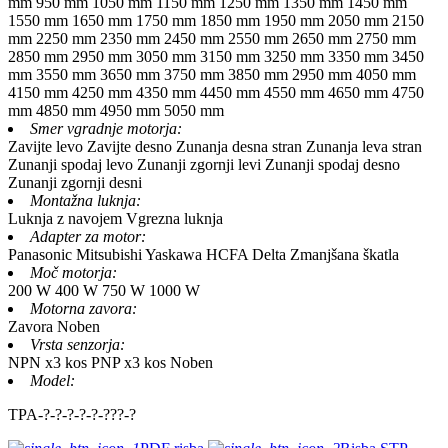
mm
950 mm
1050 mm
1150 mm
1250 mm
1350 mm
1450 mm
1550 mm
1650 mm
1750 mm
1850 mm
1950 mm
2050 mm
2150
mm
2250 mm
2350 mm
2450 mm
2550 mm
2650 mm
2750 mm
2850 mm
2950 mm
3050 mm
3150 mm
3250 mm
3350 mm
3450
mm
3550 mm
3650 mm
3750 mm
3850 mm
2950 mm
4050 mm
4150 mm
4250 mm
4350 mm
4450 mm
4550 mm
4650 mm
4750
mm
4850 mm
4950 mm
5050 mm
Smer vgradnje motorja:
Zavijte levo
Zavijte desno
Zunanja desna stran
Zunanja leva stran
Zunanji spodaj levo
Zunanji zgornji levi
Zunanji spodaj desno
Zunanji zgornji desni
Montažna luknja:
Luknja z navojem
Vgrezna luknja
Adapter za motor:
Panasonic
Mitsubishi
Yaskawa
HCFA
Delta
Zmanjšana škatla
Moč motorja:
200 W
400 W
750 W
1000 W
Motorna zavora:
Zavora
Noben
Vrsta senzorja:
NPN x3 kos
PNP x3 kos
Noben
Model:
TPA-
?
-
?
-
?
-
?
-
?
-
?
?
?
-
?