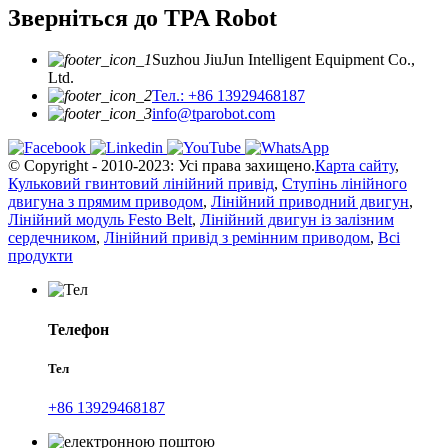
Зверніться до TPA Robot
Suzhou JiuJun Intelligent Equipment Co.,
Ltd.
Тел.: +86 13929468187
info@tparobot.com
© Copyright - 2010-2023: Усі права захищено.
Карта сайту
,
Кульковий гвинтовий лінійний привід
,
Ступінь лінійного
двигуна з прямим приводом
,
Лінійний приводний двигун
,
Лінійний модуль Festo Belt
,
Лінійний двигун із залізним
сердечником
,
Лінійний привід з ремінним приводом
,
Всі
продукти
Телефон
Тел
+86 13929468187