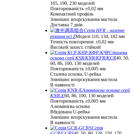
165, 190, 230 моделей
Повторюваність ±0,02 мм
Компактний профіль
Зовнішнє впорскування мастила
Доставка 7 днів
Серія HFR - лазерне
різання осі Z
Моделі 110, 134, 182 мм
Точність повторення: ±0,02 мм
Високий захист, стійкий
Сталева
основа серії KSR/KNR/KFR/KCR
40, 50,
60, 86, 100, 130 моделей
Повторюваність ±0,005 мм
Сталева основа, U-рейка
Зовнішнє впорскування мастила
В наявності
Алюмінієва основа серії
KNR-E
60, 86, 100, 130 моделей
Повторюваність ±0,005 мм
Алюмінієва основа
Вбудована U-рейка
Зовнішнє впорскування мастила
В наявності
Серія
GCR/GCRS
40, 50, 80, 120, 150, 170