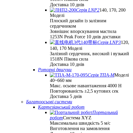
Доставка 10 днів
Серія LNP2
140, 170, 200
Моделі
Плоский дизайн із залізним
сердечником
Зовнішнє впорскування мастила
1253N Peak Force 10 днів доставки
Серія LNP3
120,
140, 170 Моделі
Залізний сердечник, високий і вузький
1518N Пікова сила
Доставка 10 днів
Роторні двигуни
Серія ТПА-М
Моделі
40~660 мм
Макс. осьове навантаження 4000 Н
Повторюваність ±2,5 кутових сек
Доставка 5 днів
Багатоосьові системи
Картезіанський робот
Портальний
робот
Система XYZ
Максимальна швидкість 5 м/с
Виготовлення на замовлення