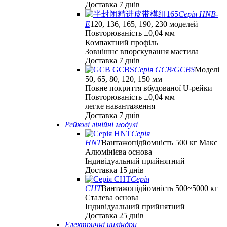
Доставка 7 днів
Серія HNB-
E
120, 136, 165, 190, 230 моделей
Повторюваність ±0,04 мм
Компактний профіль
Зовнішнє впорскування мастила
Доставка 7 днів
Серія GCB/GCBS
Моделі
50, 65, 80, 120, 150 мм
Повне покриття вбудованої U-рейки
Повторюваність ±0,04 мм
легке навантаження
Доставка 7 днів
Рейкові лінійні модулі
Серія
HNT
Вантажопідйомність 500 кг Макс
Алюмінієва основа
Індивідуальний прийнятний
Доставка 15 днів
Серія
СНТ
Вантажопідйомність 500~5000 кг
Сталева основа
Індивідуальний прийнятний
Доставка 25 днів
Електричні циліндри