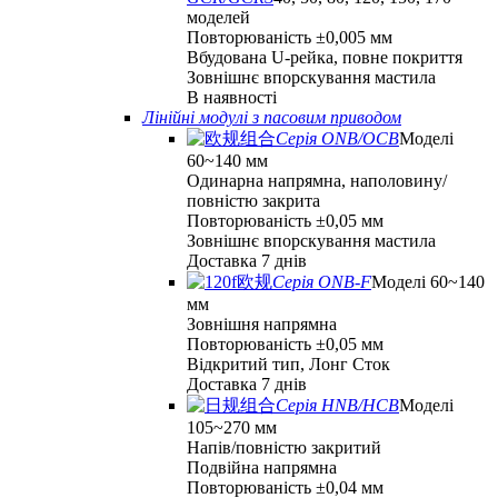
моделей
Повторюваність ±0,005 мм
Вбудована U-рейка, повне покриття
Зовнішнє впорскування мастила
В наявності
Лінійні модулі з пасовим приводом
Серія ONB/OCB
Моделі
60~140 мм
Одинарна напрямна, наполовину/
повністю закрита
Повторюваність ±0,05 мм
Зовнішнє впорскування мастила
Доставка 7 днів
Серія ONB-F
Моделі 60~140
мм
Зовнішня напрямна
Повторюваність ±0,05 мм
Відкритий тип, Лонг Сток
Доставка 7 днів
Серія HNB/HCB
Моделі
105~270 мм
Напів/повністю закритий
Подвійна напрямна
Повторюваність ±0,04 мм