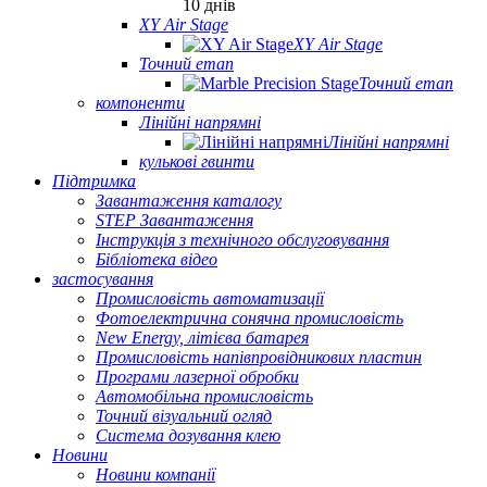
10 днів
XY Air Stage
XY Air Stage
Точний етап
Точний етап
компоненти
Лінійні напрямні
Лінійні напрямні
кулькові гвинти
Підтримка
Завантаження каталогу
STEP Завантаження
Інструкція з технічного обслуговування
Бібліотека відео
застосування
Промисловість автоматизації
Фотоелектрична сонячна промисловість
New Energy, літієва батарея
Промисловість напівпровідникових пластин
Програми лазерної обробки
Автомобільна промисловість
Точний візуальний огляд
Система дозування клею
Новини
Новини компанії