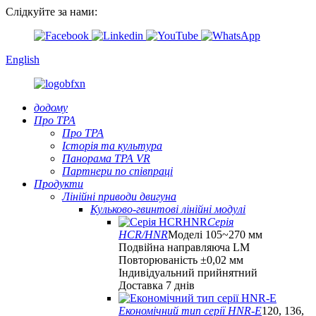
Слідкуйте за нами:
English
додому
Про TPA
Про TPA
Історія та культура
Панорама TPA VR
Партнери по співпраці
Продукти
Лінійні приводи двигуна
Кульково-гвинтові лінійні модулі
Серія
HCR/HNR
Моделі 105~270 мм
Подвійна направляюча LM
Повторюваність ±0,02 мм
Індивідуальний прийнятний
Доставка 7 днів
Економічний тип серії HNR-E
120, 136,