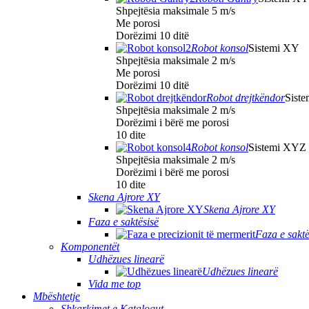
Shpejtësia maksimale 5 m/s
Me porosi
Dorëzimi 10 ditë
Robot konsol
Sistemi XY
Shpejtësia maksimale 2 m/s
Me porosi
Dorëzimi 10 ditë
Robot drejtkëndor
Sist
Shpejtësia maksimale 2 m/s
Dorëzimi i bërë me porosi
10 dite
Robot konsol
Sistemi XYZ
Shpejtësia maksimale 2 m/s
Dorëzimi i bërë me porosi
10 dite
Skena Ajrore XY
Skena Ajrore XY
Faza e saktësisë
Faza e saktë
Komponentët
Udhëzues linearë
Udhëzues linearë
Vida me top
Mbështetje
Shkarkimet e Katalogut