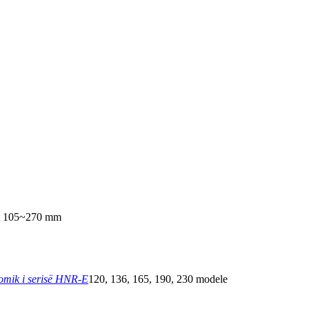
t 105~270 mm
nomik i serisë HNR-E
120, 136, 165, 190, 230 modele