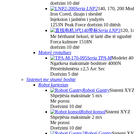
dorëzim 10 ditë
Seria LNP2
140, 170, 200 Mod
Iron Cored, dizajn i sheshtë
Injeksion i jashtëm i yndyrës
1253N Peak Force dorëzim 10 ditësh
Seria LNP3
120, 1
Me bërthamë hekuri, të lartë dhe të ngushtë
Forca kulmore 1518N
dorëzim 10 ditë
Motorë rrotullues
Seria TPA-M
Modelet 4
Ngarkesa maksimale boshtore 4000N
Përsëritshmëria ±2,5 Arc Sec
Dorëzim 5 ditë
Sistemet me shumë boshte
Robot kartezian
Roboti Gantry
Sistemi XY
Shpejtësia maksimale 5 m/s
Me porosi
Dorëzimi 10 ditë
Robot konsol
Sistemi XYZ
Shpejtësia maksimale 2 m/s
Me porosi
Dorëzimi 10 ditë
Roboti Gantry
Sistemi XY