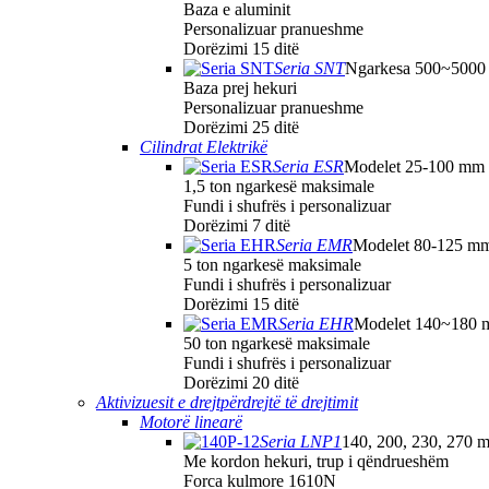
Baza e aluminit
Personalizuar pranueshme
Dorëzimi 15 ditë
Seria SNT
Ngarkesa 500~5000
Baza prej hekuri
Personalizuar pranueshme
Dorëzimi 25 ditë
Cilindrat Elektrikë
Seria ESR
Modelet 25-100 mm
1,5 ton ngarkesë maksimale
Fundi i shufrës i personalizuar
Dorëzimi 7 ditë
Seria EMR
Modelet 80-125 m
5 ton ngarkesë maksimale
Fundi i shufrës i personalizuar
Dorëzimi 15 ditë
Seria EHR
Modelet 140~180
50 ton ngarkesë maksimale
Fundi i shufrës i personalizuar
Dorëzimi 20 ditë
Aktivizuesit e drejtpërdrejtë të drejtimit
Motorë linearë
Seria LNP1
140, 200, 230, 270 
Me kordon hekuri, trup i qëndrueshëm
Forca kulmore 1610N