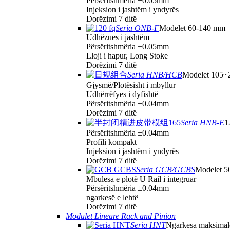
Përsëritshmëria ±0.05mm
Injeksion i jashtëm i yndyrës
Dorëzimi 7 ditë
Seria ONB-F
Modelet 60-140 mm
Udhëzues i jashtëm
Përsëritshmëria ±0.05mm
Lloji i hapur, Long Stoke
Dorëzimi 7 ditë
Seria HNB/HCB
Modelet 105
Gjysmë/Plotësisht i mbyllur
Udhërrëfyes i dyfishtë
Përsëritshmëria ±0.04mm
Dorëzimi 7 ditë
Seria HNB-E
1
Përsëritshmëria ±0.04mm
Profili kompakt
Injeksion i jashtëm i yndyrës
Dorëzimi 7 ditë
Seria GCB/GCBS
Modelet 5
Mbulesa e plotë U Rail i integruar
Përsëritshmëria ±0.04mm
ngarkesë e lehtë
Dorëzimi 7 ditë
Modulet Lineare Rack and Pinion
Seria HNT
Ngarkesa maksimal