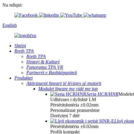
Na ndiqni:
English
Shtëpi
Rreth TPA
Rreth TPA
Histori & Kulturë
Panorama TPA VR
Partnerët e Bashkëpunimit
Produktet
Aktivizuesit linearë të lëvizjes së motorit
Modulet lineare me vidë me top
Seria HCR/HNR
Modele
Udhëzues i dyfishtë LM
Përsëritshmëria ±0.02mm
Personalizuar pranueshme
Dorëzimi 7 ditë
Lloji eko
Përsëritshmëria ±0.02mm
Profili kompakt