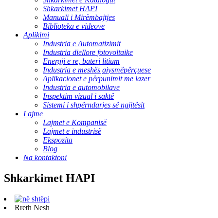
Shkarkimet HAPI
Manuali i Mirëmbajtjes
Biblioteka e videove
Aplikimi
Industria e Automatizimit
Industria diellore fotovoltaike
Energji e re, bateri litium
Industria e meshës gjysmëpërçuese
Aplikacionet e përpunimit me lazer
Industria e automobilave
Inspektim vizual i saktë
Sistemi i shpërndarjes së ngjitësit
Lajme
Lajmet e Kompanisë
Lajmet e industrisë
Ekspozita
Blog
Na kontaktoni
Shkarkimet HAPI
Rreth Nesh