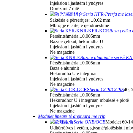
Injeksion i jashtëm i yndyrës
Dorëzimi 7 ditë
Seria HFR-Prerja me laser
Saktësia e përsëritjes: ±0,02 mm
Mbrojtje e lartë, e qëndrueshme
Baza çelik
Përsëritshmëria ±0.005mm
Baza e çelikut, hekurudha U
Injeksion i jashtëm i yndyrës
Në magazinë
Baza e aluminit e serisë K
Përsëritshmëria ±0.005mm
Baza e aluminit
Hekurudha U e integruar
Injeksion i jashtëm i yndyrës
Në magazinë
Seria GCR/GCRS
40, 
Përsëritshmëria ±0.005mm
Hekurudhor U i integruar, mbulesë e plotë
Injeksion i jashtëm i yndyrës
Në magazinë
Modulet lineare të drejtuara me rrip
Seria ONB/OCB
Modelet 60-1
Udhërrëfyes i vetëm, gjysmë/plotësisht i mby