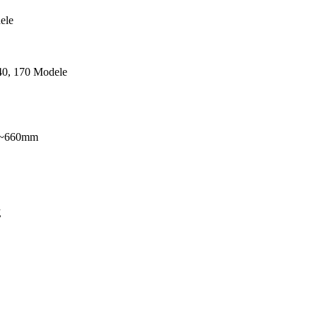
ele
40, 170 Modele
0~660mm
Z