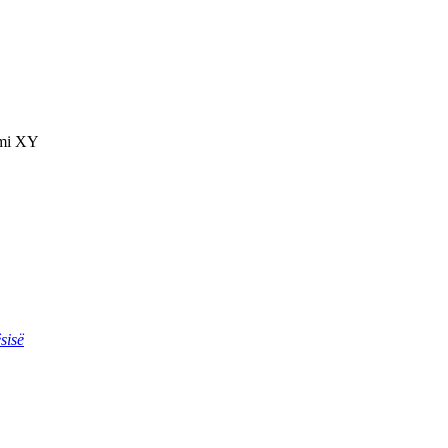
emi XY
sisë