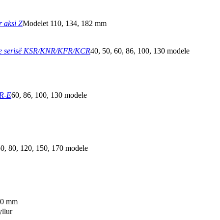
 aksi Z
Modelet 110, 134, 182 mm
u e serisë KSR/KNR/KFR/KCR
40, 50, 60, 86, 100, 130 modele
NR-E
60, 86, 100, 130 modele
50, 80, 120, 150, 170 modele
40 mm
llur