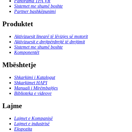
Panorama TPA VR
Sistemet me shumë boshte
Partner bashkëpunimi
Produktet
Aktivizuesit linearë të lëvizjes së motorit
Aktivizuesit e drejtpërdrejtë të drejtimit
Sistemet me shumë boshte
Komponentët
Mbështetje
Shkarkimi i Katalogut
Shkarkimet HAPI
Manuali i Mirëmbajtjes
Biblioteka e videove
Lajme
Lajmet e Kompanisë
Lajmet e industrisë
Ekspozita