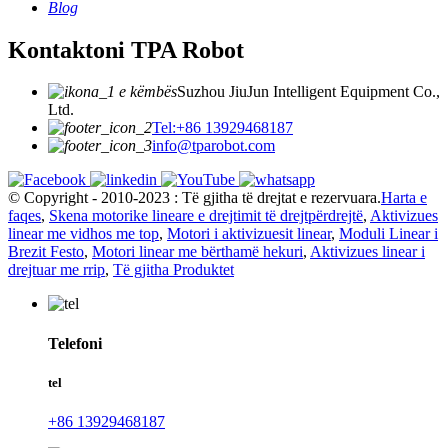
Blog
Kontaktoni TPA Robot
Suzhou JiuJun Intelligent Equipment Co.,
Ltd.
Tel:+86 13929468187
info@tparobot.com
© Copyright - 2010-2023 : Të gjitha të drejtat e rezervuara.
Harta e
faqes
,
Skena motorike lineare e drejtimit të drejtpërdrejtë
,
Aktivizues
linear me vidhos me top
,
Motori i aktivizuesit linear
,
Moduli Linear i
Brezit Festo
,
Motori linear me bërthamë hekuri
,
Aktivizues linear i
drejtuar me rrip
,
Të gjitha Produktet
Telefoni
tel
+86 13929468187