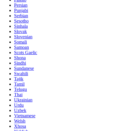
Persian
Punjabi
Serbian
Sesotho
Sinhala
Slovak
Slovenian
Somali
Samoan
Scots Gaelic
Shona
Sindhi
Sundanese
Swahili
Tajik
Tamil
Telugu
Thai
Ukrainian
Urdu
Uzbek
Vietnamese
Welsh
Xhosa