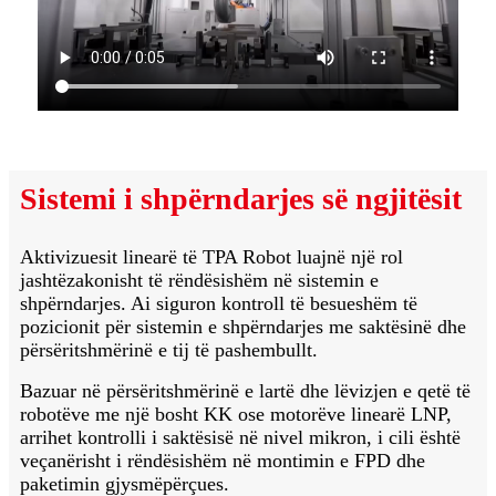
Sistemi i shpërndarjes së ngjitësit
Aktivizuesit linearë të TPA Robot luajnë një rol
jashtëzakonisht të rëndësishëm në sistemin e
shpërndarjes. Ai siguron kontroll të besueshëm të
pozicionit për sistemin e shpërndarjes me saktësinë dhe
përsëritshmërinë e tij të pashembullt.
Bazuar në përsëritshmërinë e lartë dhe lëvizjen e qetë të
robotëve me një bosht KK ose motorëve linearë LNP,
arrihet kontrolli i saktësisë në nivel mikron, i cili është
veçanërisht i rëndësishëm në montimin e FPD dhe
paketimin gjysmëpërçues.