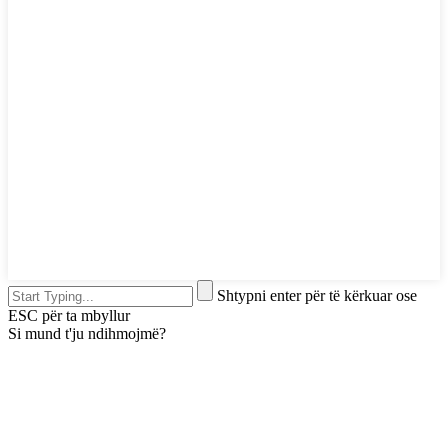
Shtypni enter për të kërkuar ose
ESC për ta mbyllur
Si mund t'ju ndihmojmë?