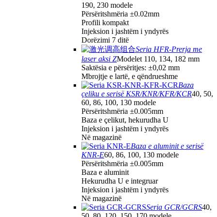
190, 230 modele
Përsëritshmëria ±0.02mm
Profili kompakt
Injeksion i jashtëm i yndyrës
Dorëzimi 7 ditë
Seria HFR-Prerja me
laser aksi Z
Modelet 110, 134, 182 mm
Saktësia e përsëritjes: ±0,02 mm
Mbrojtje e lartë, e qëndrueshme
Baza
çeliku e serisë KSR/KNR/KFR/KCR
40, 50,
60, 86, 100, 130 modele
Përsëritshmëria ±0.005mm
Baza e çelikut, hekurudha U
Injeksion i jashtëm i yndyrës
Në magazinë
Baza e aluminit e serisë
KNR-E
60, 86, 100, 130 modele
Përsëritshmëria ±0.005mm
Baza e aluminit
Hekurudha U e integruar
Injeksion i jashtëm i yndyrës
Në magazinë
Seria GCR/GCRS
40,
50, 80, 120, 150, 170 modele