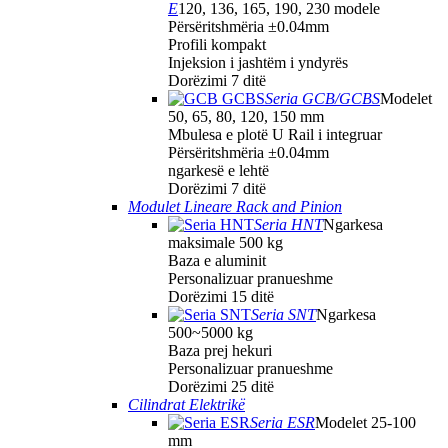
E
120, 136, 165, 190, 230 modele
Përsëritshmëria ±0.04mm
Profili kompakt
Injeksion i jashtëm i yndyrës
Dorëzimi 7 ditë
Seria GCB/GCBS
Modelet
50, 65, 80, 120, 150 mm
Mbulesa e plotë U Rail i integruar
Përsëritshmëria ±0.04mm
ngarkesë e lehtë
Dorëzimi 7 ditë
Modulet Lineare Rack and Pinion
Seria HNT
Ngarkesa
maksimale 500 kg
Baza e aluminit
Personalizuar pranueshme
Dorëzimi 15 ditë
Seria SNT
Ngarkesa
500~5000 kg
Baza prej hekuri
Personalizuar pranueshme
Dorëzimi 25 ditë
Cilindrat Elektrikë
Seria ESR
Modelet 25-100
mm