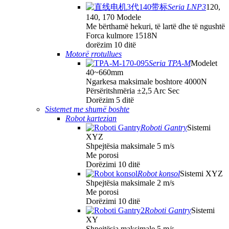
Seria LNP3
120,
140, 170 Modele
Me bërthamë hekuri, të lartë dhe të ngushtë
Forca kulmore 1518N
dorëzim 10 ditë
Motorë rrotullues
Seria TPA-M
Modelet
40~660mm
Ngarkesa maksimale boshtore 4000N
Përsëritshmëria ±2,5 Arc Sec
Dorëzim 5 ditë
Sistemet me shumë boshte
Robot kartezian
Roboti Gantry
Sistemi
XYZ
Shpejtësia maksimale 5 m/s
Me porosi
Dorëzimi 10 ditë
Robot konsol
Sistemi XYZ
Shpejtësia maksimale 2 m/s
Me porosi
Dorëzimi 10 ditë
Roboti Gantry
Sistemi
XY
Shpejtësia maksimale 5 m/s