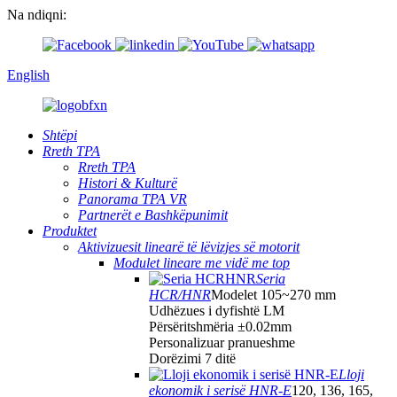
Na ndiqni:
English
Shtëpi
Rreth TPA
Rreth TPA
Histori & Kulturë
Panorama TPA VR
Partnerët e Bashkëpunimit
Produktet
Aktivizuesit linearë të lëvizjes së motorit
Modulet lineare me vidë me top
Seria
HCR/HNR
Modelet 105~270 mm
Udhëzues i dyfishtë LM
Përsëritshmëria ±0.02mm
Personalizuar pranueshme
Dorëzimi 7 ditë
Lloji
ekonomik i serisë HNR-E
120, 136, 165,