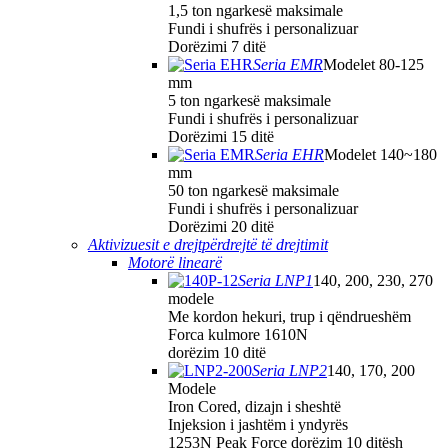
1,5 ton ngarkesë maksimale
Fundi i shufrës i personalizuar
Dorëzimi 7 ditë
Seria EMR
Modelet 80-125
mm
5 ton ngarkesë maksimale
Fundi i shufrës i personalizuar
Dorëzimi 15 ditë
Seria EHR
Modelet 140~180
mm
50 ton ngarkesë maksimale
Fundi i shufrës i personalizuar
Dorëzimi 20 ditë
Aktivizuesit e drejtpërdrejtë të drejtimit
Motorë linearë
Seria LNP1
140, 200, 230, 270
modele
Me kordon hekuri, trup i qëndrueshëm
Forca kulmore 1610N
dorëzim 10 ditë
Seria LNP2
140, 170, 200
Modele
Iron Cored, dizajn i sheshtë
Injeksion i jashtëm i yndyrës
1253N Peak Force dorëzim 10 ditësh