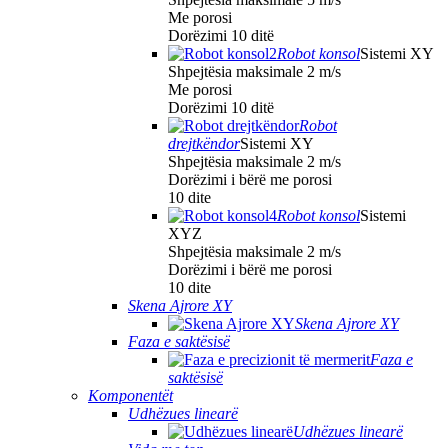
Me porosi
Dorëzimi 10 ditë
Robot konsol
Sistemi XY
Shpejtësia maksimale 2 m/s
Me porosi
Dorëzimi 10 ditë
Robot
drejtkëndor
Sistemi XY
Shpejtësia maksimale 2 m/s
Dorëzimi i bërë me porosi
10 dite
Robot konsol
Sistemi
XYZ
Shpejtësia maksimale 2 m/s
Dorëzimi i bërë me porosi
10 dite
Skena Ajrore XY
Skena Ajrore XY
Faza e saktësisë
Faza e
saktësisë
Komponentët
Udhëzues linearë
Udhëzues linearë