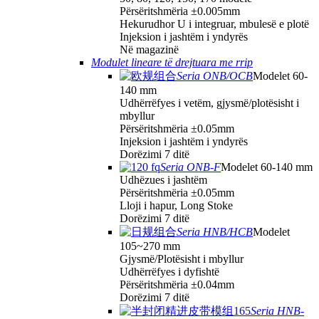
Përsëritshmëria ±0.005mm
Hekurudhor U i integruar, mbulesë e plotë
Injeksion i jashtëm i yndyrës
Në magazinë
Modulet lineare të drejtuara me rrip
Seria ONB/OCB
Modelet 60-
140 mm
Udhërrëfyes i vetëm, gjysmë/plotësisht i
mbyllur
Përsëritshmëria ±0.05mm
Injeksion i jashtëm i yndyrës
Dorëzimi 7 ditë
Seria ONB-F
Modelet 60-140 mm
Udhëzues i jashtëm
Përsëritshmëria ±0.05mm
Lloji i hapur, Long Stoke
Dorëzimi 7 ditë
Seria HNB/HCB
Modelet
105~270 mm
Gjysmë/Plotësisht i mbyllur
Udhërrëfyes i dyfishtë
Përsëritshmëria ±0.04mm
Dorëzimi 7 ditë
Seria HNB-