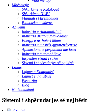
Vida me top
Mbështetje
Shkarkimet e Katalogut
Shkarkimet HAPI
Manuali i Mirëmbajtjes
Biblioteka e videove
Aplikimi
Industria e Automatizimit
Industria diellore fotovoltaike
Energji e re, bateri litium
Industria e meshës gjysmëpërçuese
Aplikacionet e përpunimit me lazer
Industria e automobilave
Inspektim vizual i saktë
Sistemi i shpërndarjes së ngjitësit
Lajme
Lajmet e Kompanisë
Lajmet e industrisë
Ekspozita
Blog
Na kontaktoni
Sistemi i shpërndarjes së ngjitësit