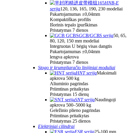
HNB-E
serija
120, 136, 165, 190, 230 modeliai
Pakartojamumas ±0,04mm
Kompaktiškas profilis
Išorinis tepalo įpurškimas
Pristatymas 7 dienos
GCB/GCBS serija
50, 65,
80, 120, 150 mm modeliai
Integruotas U bėgių visas dangtis
Pakartojamumas ±0,04mm
lengva apkrova
Pristatymas 7 dienos
Stogo ir krumpliaračio linijiniai moduliai
HNT serija
Maksimali
apkrova 500 kg
Aliuminio pagrindas
Priimtinas pritaikytas
Pristatymas 15 dienų
SNT serija
Naudingoji
apkrova 500–5000 kg
Geležinio plieno pagrindas
Priimtinas pritaikytas
Pristatymas 25 dienos
Elektriniai cilindrai
ESR serija
25-100 mm