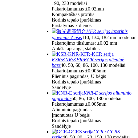
190, 230 modeliai
Pakartojamumas ±0,02mm
Kompaktiškas profilis
Išorinis tepalo įpurškimas
Pristatymas 7 dienos
HFR serijos lazerinis
pjovimas Z ašis
110, 134, 182 mm modeliai
Pakartojimo tikslumas: ±0,02 mm
Aukšta apsauga, stabilus
KSR/KNR/KFR/KCR serijos plieninė
bazė
40, 50, 60, 86, 100, 130 modeliai
Pakartojamumas ±0,005mm
Plieninis pagrindas, U bėgis
Išorinis tepalo įpurškimas
Sandėlyje
KNR-E serijos aliuminio
pagrindas
60, 86, 100, 130 modeliai
Pakartojamumas ±0,005mm
Aliuminio pagrindas
Įmontuotas U bėgis
Išorinis tepalo įpurškimas
Sandėlyje
GCR / GCRS
serija
40, 50, 80, 120, 150, 170 modeliai