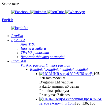
Sekite mus:
English
Pradžia
Apie TPA
Apie TPA
Istorija ir kultūra
TPA VR panorama
Bendradarbiavimo partneriai
Produktai
Variklio pavaros linijinės pavaros
Rutuliniai sraigtiniai linijiniai moduliai
HCR/HNR serija
105-
270 mm modeliai
Dvigubas LM vadovas
Pakartojamumas ±0,02mm
Priimtinas pritaikytas
Pristatymas 7 dienos
HNR-E
serijos ekonominis tipas
120, 136, 165,