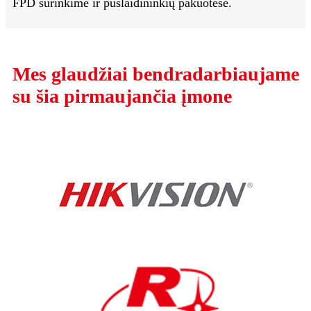
FPD surinkime ir puslaidininkių pakuotėse.
Mes glaudžiai bendradarbiaujame
su šia pirmaujančia įmone