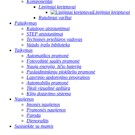
Komponentai
Linijiniai kreiptuvai
Linijiniai kreiptuvai
Rutuliniai varžtai
Palaikymas
Katalogo atsisiuntimai
STEP atsisiuntimai
Techninės priežiūros vadovas
Vaizdo įrašų biblioteka
Taikymas
Automatikos pramonė
Fotovoltinė saulės pramonė
Nauja energija, ličio baterija
Puslaidininkinių plokštelių pramonė
Lazerinio apdorojimo programos
Automobilių pramonė
Tiksli vizualinė apžiūra
Klijų dozavimo sistema
Naujienos
Įmonės naujienos
Pramonės naujienos
Paroda
Dienoraštis
Susisiekite su mumis