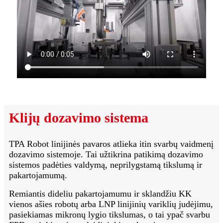
Klijų dozavimo sistema
TPA Robot linijinės pavaros atlieka itin svarbų vaidmenį
dozavimo sistemoje. Tai užtikrina patikimą dozavimo
sistemos padėties valdymą, neprilygstamą tikslumą ir
pakartojamumą.
Remiantis dideliu pakartojamumu ir sklandžiu KK
vienos ašies robotų arba LNP linijinių variklių judėjimu,
pasiekiamas mikronų lygio tikslumas, o tai ypač svarbu