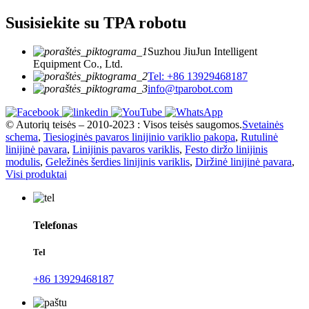
Susisiekite su TPA robotu
Suzhou JiuJun Intelligent
Equipment Co., Ltd.
Tel: +86 13929468187
info@tparobot.com
© Autorių teisės – 2010-2023 : Visos teisės saugomos.
Svetainės
schema
,
Tiesioginės pavaros linijinio variklio pakopa
,
Rutulinė
linijinė pavara
,
Linijinis pavaros variklis
,
Festo diržo linijinis
modulis
,
Geležinės šerdies linijinis variklis
,
Diržinė linijinė pavara
,
Visi produktai
Telefonas
Tel
+86 13929468187