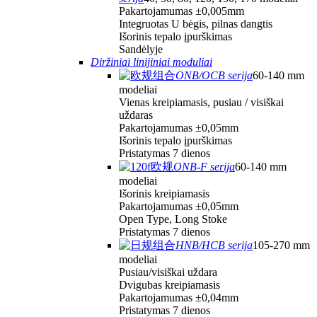
Pakartojamumas ±0,005mm
Integruotas U bėgis, pilnas dangtis
Išorinis tepalo įpurškimas
Sandėlyje
Diržiniai linijiniai moduliai
ONB/OCB serija
60-140 mm
modeliai
Vienas kreipiamasis, pusiau / visiškai
uždaras
Pakartojamumas ±0,05mm
Išorinis tepalo įpurškimas
Pristatymas 7 dienos
ONB-F serija
60-140 mm
modeliai
Išorinis kreipiamasis
Pakartojamumas ±0,05mm
Open Type, Long Stoke
Pristatymas 7 dienos
HNB/HCB serija
105-270 mm
modeliai
Pusiau/visiškai uždara
Dvigubas kreipiamasis
Pakartojamumas ±0,04mm
Pristatymas 7 dienos