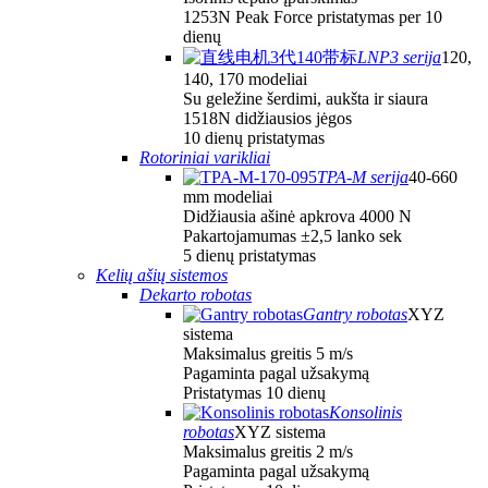
1253N Peak Force pristatymas per 10
dienų
LNP3 serija
120,
140, 170 modeliai
Su geležine šerdimi, aukšta ir siaura
1518N didžiausios jėgos
10 dienų pristatymas
Rotoriniai varikliai
TPA-M serija
40-660
mm modeliai
Didžiausia ašinė apkrova 4000 N
Pakartojamumas ±2,5 lanko sek
5 dienų pristatymas
Kelių ašių sistemos
Dekarto robotas
Gantry robotas
XYZ
sistema
Maksimalus greitis 5 m/s
Pagaminta pagal užsakymą
Pristatymas 10 dienų
Konsolinis
robotas
XYZ sistema
Maksimalus greitis 2 m/s
Pagaminta pagal užsakymą