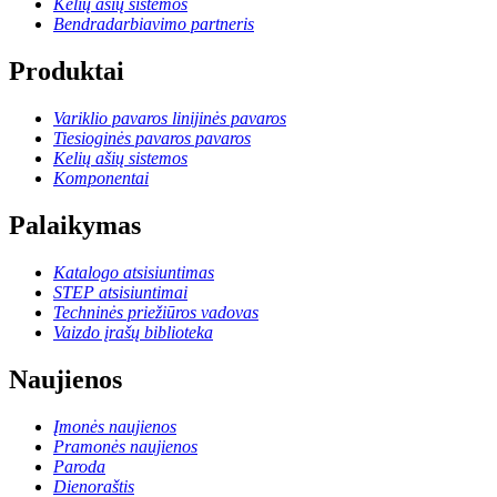
Kelių ašių sistemos
Bendradarbiavimo partneris
Produktai
Variklio pavaros linijinės pavaros
Tiesioginės pavaros pavaros
Kelių ašių sistemos
Komponentai
Palaikymas
Katalogo atsisiuntimas
STEP atsisiuntimai
Techninės priežiūros vadovas
Vaizdo įrašų biblioteka
Naujienos
Įmonės naujienos
Pramonės naujienos
Paroda
Dienoraštis