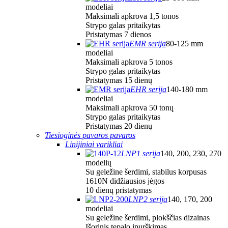
modeliai
Maksimali apkrova 1,5 tonos
Strypo galas pritaikytas
Pristatymas 7 dienos
EMR serija
80-125 mm
modeliai
Maksimali apkrova 5 tonos
Strypo galas pritaikytas
Pristatymas 15 dienų
EHR serija
140-180 mm
modeliai
Maksimali apkrova 50 tonų
Strypo galas pritaikytas
Pristatymas 20 dienų
Tiesioginės pavaros pavaros
Linijiniai varikliai
LNP1 serija
140, 200, 230, 270
modelių
Su geležine šerdimi, stabilus korpusas
1610N didžiausios jėgos
10 dienų pristatymas
LNP2 serija
140, 170, 200
modeliai
Su geležine šerdimi, plokščias dizainas
Išorinis tepalo įpurškimas