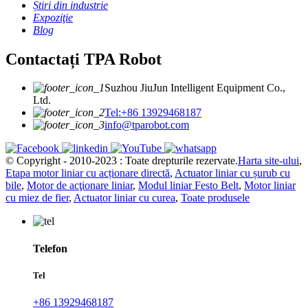
Știri din industrie
Expoziţie
Blog
Contactați TPA Robot
Suzhou JiuJun Intelligent Equipment Co.,
Ltd.
Tel:+86 13929468187
info@tparobot.com
© Copyright - 2010-2023 : Toate drepturile rezervate.
Harta site-ului
,
Etapa motor liniar cu acționare directă
,
Actuator liniar cu șurub cu
bile
,
Motor de acţionare liniar
,
Modul liniar Festo Belt
,
Motor liniar
cu miez de fier
,
Actuator liniar cu curea
,
Toate produsele
Telefon
Tel
+86 13929468187