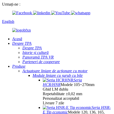
Urmați-ne :
English
Acasă
Despre TPA
Despre TPA
Istorie și cultură
Panoramă TPA VR
Parteneri de cooperare
Produse
Actuatoare liniare de acţionare cu motor
Module liniare cu șurub cu bile
Seria
HCR/HNR
Modele 105~270mm
Ghid LM dublu
Repetabilitate ±0,02 mm
Personalizat acceptabil
Livrare 7 zile
Seria HNR-
E Tip economic
Modele 120, 136, 165,