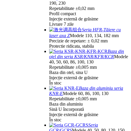
190, 230
Repetabilitate ±0,02 mm
Profil compact
Injecție externă de grăsime
Livrare 7 zile
Seria HFR-Tăiere cu
laser axa Z
Modele 110, 134, 182 mm
Precizie de repetare: ± 0,02 mm
Protectie ridicata, stabila
Baza din
oțel din seria KSR/KNR/KFR/KCR
Modele
40, 50, 60, 86, 100, 130
Repetabilitate ±0,005 mm
Baza din otel, sina U
Injecție externă de grăsime
În stoc
Baza din aluminiu seria
KNR-E
Modele 60, 86, 100, 130
Repetabilitate ±0,005 mm
Baza din aluminiu
Sină U încorporată
Injecție externă de grăsime
În stoc
Seria
GCR/GCRS
Modele 40, 50, 80, 120, 150,