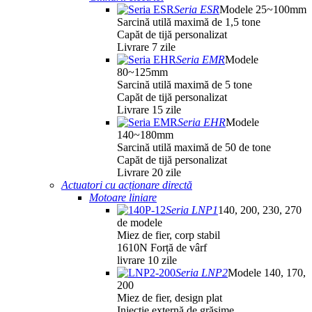
Seria ESR
Modele 25~100mm
Sarcină utilă maximă de 1,5 tone
Capăt de tijă personalizat
Livrare 7 zile
Seria EMR
Modele
80~125mm
Sarcină utilă maximă de 5 tone
Capăt de tijă personalizat
Livrare 15 zile
Seria EHR
Modele
140~180mm
Sarcină utilă maximă de 50 de tone
Capăt de tijă personalizat
Livrare 20 zile
Actuatori cu acționare directă
Motoare liniare
Seria LNP1
140, 200, 230, 270
de modele
Miez de fier, corp stabil
1610N Forță de vârf
livrare 10 zile
Seria LNP2
Modele 140, 170,
200
Miez de fier, design plat
Injecție externă de grăsime