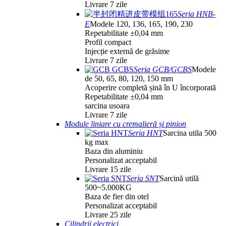
Livrare 7 zile
Seria HNB-
E
Modele 120, 136, 165, 190, 230
Repetabilitate ±0,04 mm
Profil compact
Injecție externă de grăsime
Livrare 7 zile
Seria GCB/GCBS
Modele
de 50, 65, 80, 120, 150 mm
Acoperire completă șină în U încorporată
Repetabilitate ±0,04 mm
sarcina usoara
Livrare 7 zile
Module liniare cu cremalieră și pinion
Seria HNT
Sarcina utila 500
kg max
Baza din aluminiu
Personalizat acceptabil
Livrare 15 zile
Seria SNT
Sarcină utilă
500~5.000KG
Baza de fier din otel
Personalizat acceptabil
Livrare 25 zile
Cilindrii electrici