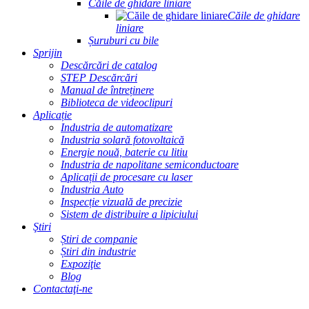
Căile de ghidare liniare
Căile de ghidare
liniare
Șuruburi cu bile
Sprijin
Descărcări de catalog
STEP Descărcări
Manual de întreținere
Biblioteca de videoclipuri
Aplicație
Industria de automatizare
Industria solară fotovoltaică
Energie nouă, baterie cu litiu
Industria de napolitane semiconductoare
Aplicații de procesare cu laser
Industria Auto
Inspecție vizuală de precizie
Sistem de distribuire a lipiciului
Ştiri
Știri de companie
Știri din industrie
Expoziţie
Blog
Contactaţi-ne