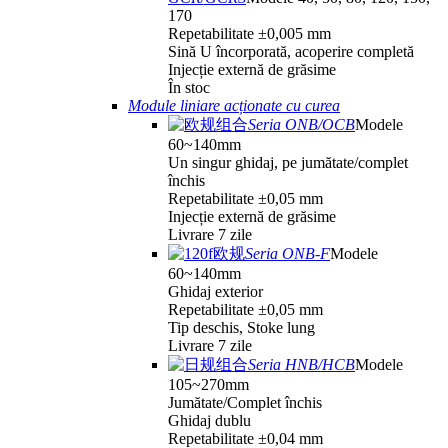
170
Repetabilitate ±0,005 mm
Sină U încorporată, acoperire completă
Injecție externă de grăsime
În stoc
Module liniare acționate cu curea
Seria ONB/OCB
Modele
60~140mm
Un singur ghidaj, pe jumătate/complet
închis
Repetabilitate ±0,05 mm
Injecție externă de grăsime
Livrare 7 zile
Seria ONB-F
Modele
60~140mm
Ghidaj exterior
Repetabilitate ±0,05 mm
Tip deschis, Stoke lung
Livrare 7 zile
Seria HNB/HCB
Modele
105~270mm
Jumătate/Complet închis
Ghidaj dublu
Repetabilitate ±0,04 mm