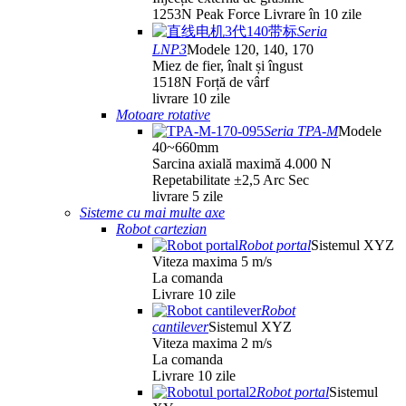
1253N Peak Force Livrare în 10 zile
Seria
LNP3
Modele 120, 140, 170
Miez de fier, înalt și îngust
1518N Forță de vârf
livrare 10 zile
Motoare rotative
Seria TPA-M
Modele
40~660mm
Sarcina axială maximă 4.000 N
Repetabilitate ±2,5 Arc Sec
livrare 5 zile
Sisteme cu mai multe axe
Robot cartezian
Robot portal
Sistemul XYZ
Viteza maxima 5 m/s
La comanda
Livrare 10 zile
Robot
cantilever
Sistemul XYZ
Viteza maxima 2 m/s
La comanda
Livrare 10 zile
Robot portal
Sistemul