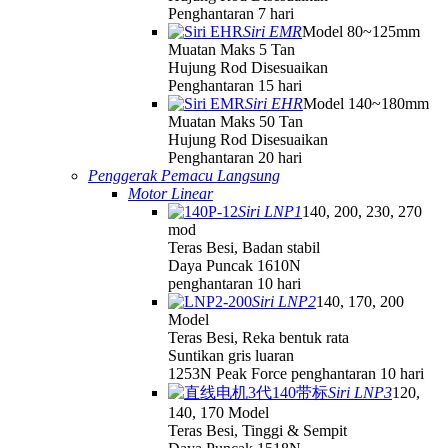
Penghantaran 7 hari
Siri EMR
Model 80~125mm
Muatan Maks 5 Tan
Hujung Rod Disesuaikan
Penghantaran 15 hari
Siri EHR
Model 140~180mm
Muatan Maks 50 Tan
Hujung Rod Disesuaikan
Penghantaran 20 hari
Penggerak Pemacu Langsung
Motor Linear
Siri LNP1
140, 200, 230, 270
mod
Teras Besi, Badan stabil
Daya Puncak 1610N
penghantaran 10 hari
Siri LNP2
140, 170, 200
Model
Teras Besi, Reka bentuk rata
Suntikan gris luaran
1253N Peak Force penghantaran 10 hari
Siri LNP3
120,
140, 170 Model
Teras Besi, Tinggi & Sempit