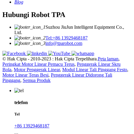
Blog
Hubungi Robot TPA
Suzhou JiuJun Intelligent Equipment Co.,
Ltd.
Tel:+86 13929468187
info@tparobot.com
© Hak Cipta - 2010-2023 : Hak Cipta Terpelihara.
Peta laman
,
Peringkat Motor Linear Pemacu Terus
,
Penggerak Linear Skru
Bola
,
Motor Penggerak Linear
,
Modul Linear Tali Pinggang Festo
,
Motor Linear Teras Besi
,
Penggerak Linear Didorong Tali
Pinggang
,
Semua Produk
telefon
Tel
+86 13929468187