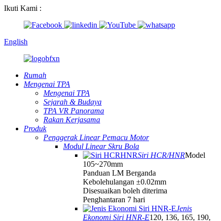
Ikuti Kami :
English
Rumah
Mengenai TPA
Mengenai TPA
Sejarah & Budaya
TPA VR Panorama
Rakan Kerjasama
Produk
Penggerak Linear Pemacu Motor
Modul Linear Skru Bola
Siri HCR/HNR
Model
105~270mm
Panduan LM Berganda
Kebolehulangan ±0.02mm
Disesuaikan boleh diterima
Penghantaran 7 hari
Jenis
Ekonomi Siri HNR-E
120, 136, 165, 190,