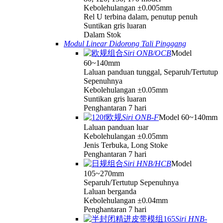
Kebolehulangan ±0.005mm
Rel U terbina dalam, penutup penuh
Suntikan gris luaran
Dalam Stok
Modul Linear Didorong Tali Pinggang
Siri ONB/OCB
Model
60~140mm
Laluan panduan tunggal, Separuh/Tertutup
Sepenuhnya
Kebolehulangan ±0.05mm
Suntikan gris luaran
Penghantaran 7 hari
Siri ONB-F
Model 60~140mm
Laluan panduan luar
Kebolehulangan ±0.05mm
Jenis Terbuka, Long Stoke
Penghantaran 7 hari
Siri HNB/HCB
Model
105~270mm
Separuh/Tertutup Sepenuhnya
Laluan berganda
Kebolehulangan ±0.04mm
Penghantaran 7 hari
Siri HNB-