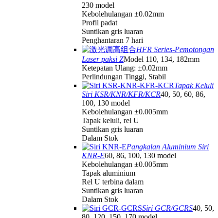
230 model
Kebolehulangan ±0.02mm
Profil padat
Suntikan gris luaran
Penghantaran 7 hari
HFR Series-Pemotongan
Laser paksi Z
Model 110, 134, 182mm
Ketepatan Ulang: ±0.02mm
Perlindungan Tinggi, Stabil
Tapak Keluli
Siri KSR/KNR/KFR/KCR
40, 50, 60, 86,
100, 130 model
Kebolehulangan ±0.005mm
Tapak keluli, rel U
Suntikan gris luaran
Dalam Stok
Pangkalan Aluminium Siri
KNR-E
60, 86, 100, 130 model
Kebolehulangan ±0.005mm
Tapak aluminium
Rel U terbina dalam
Suntikan gris luaran
Dalam Stok
Siri GCR/GCRS
40, 50,
80, 120, 150, 170 model