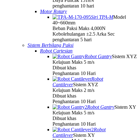
Daya Puncak 1518N
penghantaran 10 hari
Motor Rotary
Siri TPA-M
Model
40~660mm
Beban Paksi Maks 4,000N
Kebolehulangan ±2.5 Arka Sec
penghantaran 5 hari
Sistem Berbilang Paksi
Robot Cartesian
Robot Gantry
Sistem XYZ
Kelajuan Maks 5 m/s
Dibuat khas
Penghantaran 10 Hari
Robot
Cantilever
Sistem XYZ
Kelajuan Maks 2 m/s
Dibuat khas
Penghantaran 10 Hari
Robot Gantry
Sistem XY
Kelajuan Maks 5 m/s
Dibuat khas
Penghantaran 10 Hari
Robot
Cantilever
Sistem XY