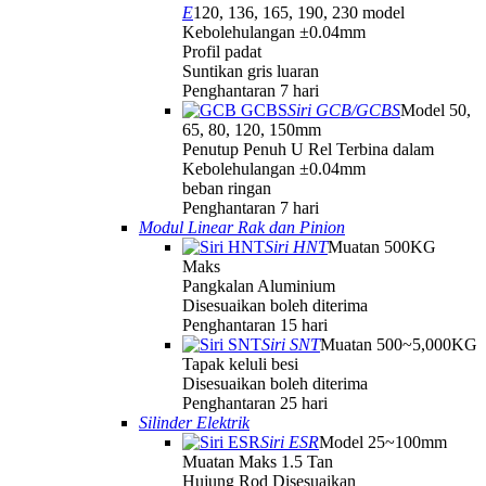
E
120, 136, 165, 190, 230 model
Kebolehulangan ±0.04mm
Profil padat
Suntikan gris luaran
Penghantaran 7 hari
Siri GCB/GCBS
Model 50,
65, 80, 120, 150mm
Penutup Penuh U Rel Terbina dalam
Kebolehulangan ±0.04mm
beban ringan
Penghantaran 7 hari
Modul Linear Rak dan Pinion
Siri HNT
Muatan 500KG
Maks
Pangkalan Aluminium
Disesuaikan boleh diterima
Penghantaran 15 hari
Siri SNT
Muatan 500~5,000KG
Tapak keluli besi
Disesuaikan boleh diterima
Penghantaran 25 hari
Silinder Elektrik
Siri ESR
Model 25~100mm
Muatan Maks 1.5 Tan
Hujung Rod Disesuaikan