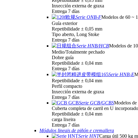
Repetibilidade ± 0,05 mm
Inxección externa de graxa
Entrega 7 días
Serie ONB-F
Modelos de 60 ~ 
Guía exterior
Repetibilidade ± 0,05 mm
Tipo aberto, Long Stoke
Entrega 7 días
Serie HNB/HCB
Modelos de 1
Medio/Totalmente pechado
Dobre guía
Repetibilidade ± 0,04 mm
Entrega 7 días
Serie HNB-E
M
Repetibilidade ± 0,04 mm
Perfil compacto
Inxección externa de graxa
Entrega 7 días
Serie GCB/GCBS
Modelos de 
Cuberta completa de carril en U incorporad
Repetibilidade ± 0,04 mm
carga lixeira
Entrega 7 días
Módulos lineais de piñón e cremallera
Serie HNT
Carga útil 500 kg 