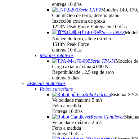
entrega 10 días
Serie LNP2
Modelos 140, 170,
Con núcleo de ferro, deseño plano
Inxección externa de graxa
1253N Peak Force Entrega en 10 días
Serie LNP3
Modelo
Núcleo de ferro, alto e estreito
1518N Peak Force
entrega 10 días
Motores rotativos
Serie TPA-M
Modelos de
Carga axial máxima 4.000 N
Repetibilidade ±2,5 seg de arco
entrega 5 días
Sistemas multieixos
Robot cartesiano
Robot pórtico
Sistema XYZ
Velocidade máxima 5 m/s
Feito a medida
Entrega 10 días
Robot Cantilever
Sistem
Velocidade máxima 2 m/s
Feito a medida
Entrega 10 días