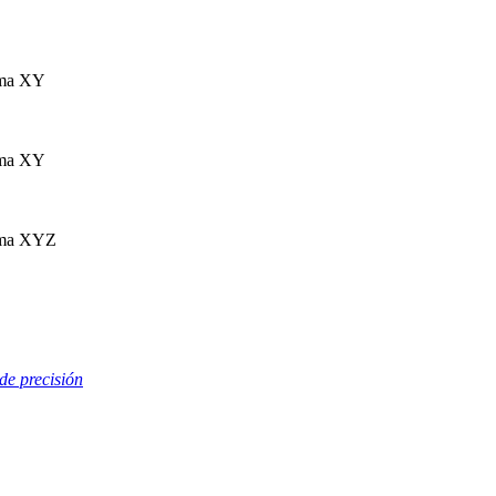
ema XY
ema XY
ema XYZ
de precisión