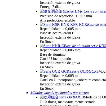
Inxección externa de graxa
Entrega 7 días
Serie HFR-Corte con láser
Precisión de repetición: ± 0,02 mm
Alta protección, estable
Base de ac
Repetibilidade ± 0,005 mm
Base de aceiro, carril U
Inxección externa de graxa
En Stock
Base de aluminio serie KN
Repetibilidade ± 0,005 mm
Base de aluminio
Carril U incorporado
Inxección externa de graxa
En Stock
Serie GCR/GCRS
Mode
Repetibilidade ± 0,005 mm
Carril en U incorporado, cobertura completa
Inxección externa de graxa
En Stock
Módulos lineais accionados por correa
Serie ONB/OCB
Modelos de 6
Guía única, medio/totalmente cerrada