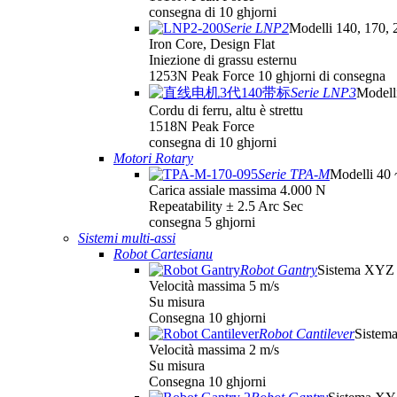
consegna di 10 ghjorni
Serie LNP2
Modelli 140, 170, 
Iron Core, Design Flat
Iniezione di grassu esternu
1253N Peak Force 10 ghjorni di consegna
Serie LNP3
Modell
Cordu di ferru, altu è strettu
1518N Peak Force
consegna di 10 ghjorni
Motori Rotary
Serie TPA-M
Modelli 40
Carica assiale massima 4.000 N
Repeatability ± 2.5 Arc Sec
consegna 5 ghjorni
Sistemi multi-assi
Robot Cartesianu
Robot Gantry
Sistema XYZ
Velocità massima 5 m/s
Su misura
Consegna 10 ghjorni
Robot Cantilever
Sistem
Velocità massima 2 m/s
Su misura
Consegna 10 ghjorni