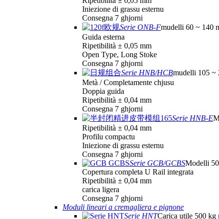
Ripetibilità ± 0,05 mm
Iniezione di grassu esternu
Consegna 7 ghjorni
Serie ONB-F
mudelli 60 ~ 140
Guida esterna
Ripetibilità ± 0,05 mm
Open Type, Long Stoke
Consegna 7 ghjorni
Serie HNB/HCB
mudelli 105 ~
Metà / Completamente chjusu
Doppia guida
Ripetibilità ± 0,04 mm
Consegna 7 ghjorni
Serie HNB-E
M
Ripetibilità ± 0,04 mm
Profilu compactu
Iniezione di grassu esternu
Consegna 7 ghjorni
Serie GCB/GCBS
Modelli 50
Copertura completa U Rail integrata
Ripetibilità ± 0,04 mm
carica ligera
Consegna 7 ghjorni
Moduli lineari a cremagliera e pignone
Serie HNT
Carica utile 500 kg