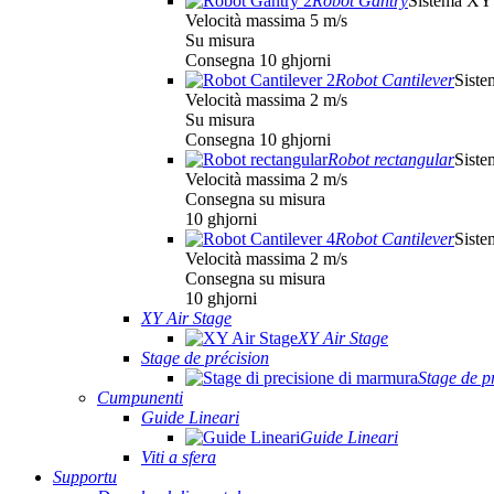
Robot Gantry
Sistema XY
Velocità massima 5 m/s
Su misura
Consegna 10 ghjorni
Robot Cantilever
Sist
Velocità massima 2 m/s
Su misura
Consegna 10 ghjorni
Robot rectangular
Sist
Velocità massima 2 m/s
Consegna su misura
10 ghjorni
Robot Cantilever
Sist
Velocità massima 2 m/s
Consegna su misura
10 ghjorni
XY Air Stage
XY Air Stage
Stage de précision
Stage de p
Cumpunenti
Guide Lineari
Guide Lineari
Viti a sfera
Supportu