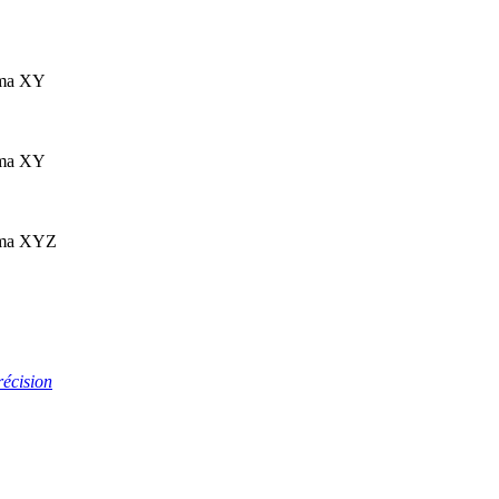
ema XY
ema XY
ema XYZ
récision