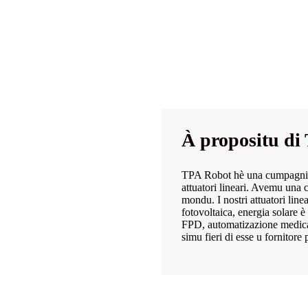
À propositu di
TPA Robot hè una cumpagnia d
attuatori lineari. Avemu una 
mondu. I nostri attuatori linea
fotovoltaica, energia solare 
FPD, automatizazione medica,
simu fieri di esse u fornitore 