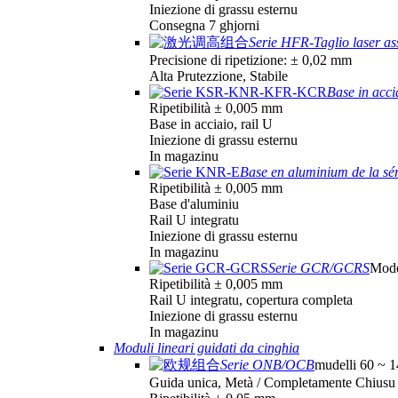
Iniezione di grassu esternu
Consegna 7 ghjorni
Serie HFR-Taglio laser as
Precisione di ripetizione: ± 0,02 mm
Alta Prutezzione, Stabile
Base in acc
Ripetibilità ± 0,005 mm
Base in acciaio, rail U
Iniezione di grassu esternu
In magazinu
Base en aluminium de la s
Ripetibilità ± 0,005 mm
Base d'aluminiu
Rail U integratu
Iniezione di grassu esternu
In magazinu
Serie GCR/GCRS
Mode
Ripetibilità ± 0,005 mm
Rail U integratu, copertura completa
Iniezione di grassu esternu
In magazinu
Moduli lineari guidati da cinghia
Serie ONB/OCB
mudelli 60 ~ 
Guida unica, Metà / Completamente Chiusu