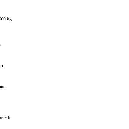
 000 kg
m
mm
 mm
udelli