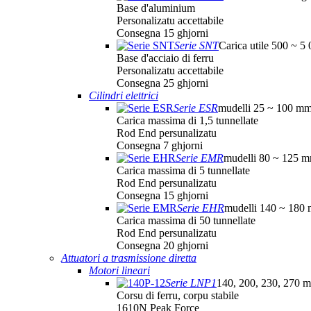
Base d'aluminium
Personalizatu accettabile
Consegna 15 ghjorni
Serie SNT
Carica utile 500 ~ 5
Base d'acciaio di ferru
Personalizatu accettabile
Consegna 25 ghjorni
Cilindri elettrici
Serie ESR
mudelli 25 ~ 100 m
Carica massima di 1,5 tunnellate
Rod End persunalizatu
Consegna 7 ghjorni
Serie EMR
mudelli 80 ~ 125 
Carica massima di 5 tunnellate
Rod End persunalizatu
Consegna 15 ghjorni
Serie EHR
mudelli 140 ~ 180
Carica massima di 50 tunnellate
Rod End persunalizatu
Consegna 20 ghjorni
Attuatori a trasmissione diretta
Motori lineari
Serie LNP1
140, 200, 230, 270 m
Corsu di ferru, corpu stabile
1610N Peak Force