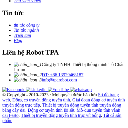
Thư viện Video
Tin tức
tin tức công ty
Tin tức ngành
Triển lãm
Blog
Liên hệ Robot TPA
Công ty TNHH Thiết bị thông minh Tô Châu
JiuJun
ĐT: +86 13929468187
info@tparobot.com
© Copyright - 2010-2023 : Mọi quyền được bảo lưu.
Sơ đồ trang
web
,
Động cơ truyền động tuyến tính
,
Giai đoạn động cơ tuyến tính
truyền động trực tiếp
,
Thiết bị truyền động tuyến tính truyền động
bằng dây đai
,
Động cơ tuyến tính lõi sắt
,
Mô-đun tuyến tính vành
đai Festo
,
Thiết bị truyền động tuyến tính trục vít bóng
,
Tất cả sản
phẩm