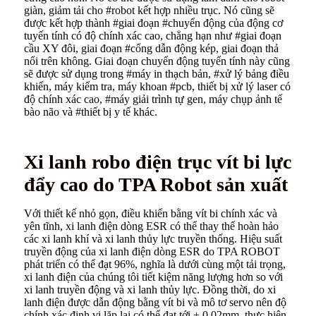
giàn, giảm tải cho #robot kết hợp nhiều trục. Nó cũng sẽ
được kết hợp thành #giai đoạn #chuyển động của động cơ
tuyến tính có độ chính xác cao, chẳng hạn như #giai đoạn
cầu XY đôi, giai đoạn #cổng dẫn động kép, giai đoạn thả
nổi trên không. Giai đoạn chuyển động tuyến tính này cũng
sẽ được sử dụng trong #máy in thạch bản, #xử lý bảng điều
khiển, máy kiểm tra, máy khoan #pcb, thiết bị xử lý laser có
độ chính xác cao, #máy giải trình tự gen, máy chụp ảnh tế
bào não và #thiết bị y tế khác.
Xi lanh robo điện trục vít bi lực
đẩy cao do TPA Robot sản xuất
Với thiết kế nhỏ gọn, điều khiển bằng vít bi chính xác và
yên tĩnh, xi lanh điện dòng ESR có thể thay thế hoàn hảo
các xi lanh khí và xi lanh thủy lực truyền thống. Hiệu suất
truyền động của xi lanh điện dòng ESR do TPA ROBOT
phát triển có thể đạt 96%, nghĩa là dưới cùng một tải trọng,
xi lanh điện của chúng tôi tiết kiệm năng lượng hơn so với
xi lanh truyền động và xi lanh thủy lực. Đồng thời, do xi
lanh điện được dẫn động bằng vít bi và mô tơ servo nên độ
chính xác định vị lặp lại có thể đạt tới ± 0,02mm, thực hiện