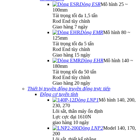
Dòng ESR
Mô hình 25 ~
100mm
Tải trọng tối đa 1,5 tấn
Rod End tùy chỉnh
Giao hàng 7 ngày
Dòng EMR
Mô hình 80 ~
125mm
Tải trọng tối đa 5 tấn
Rod End tùy chỉnh
Giao hàng 15 ngày
Dòng EHR
Mô hình 140 ~
180mm
Tải trọng tối đa 50 tấn
Rod End tùy chỉnh
Giao hàng 20 ngày
Thiết bị truyền động truyền động trực tiếp
Động cơ tuyến tính
Dòng LNP1
Mô hình 140, 200,
230, 270
Lõi sắt, thân máy ổn định
Lực cực đại 1610N
giao hàng 10 ngày
Dòng LNP2
Model 140, 170,
200
Lõi sắt, thiết kế phẳng