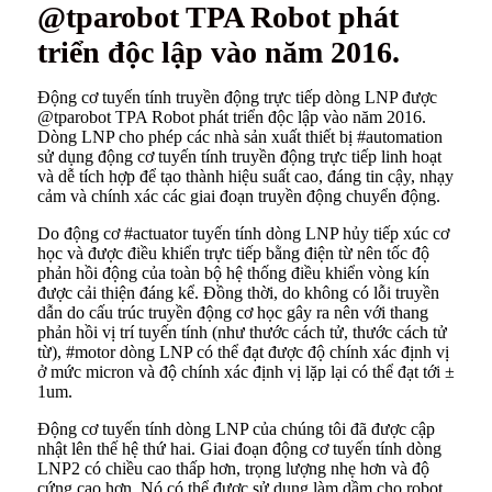
@tparobot TPA Robot phát
triển độc lập vào năm 2016.
Động cơ tuyến tính truyền động trực tiếp dòng LNP được
@tparobot TPA Robot phát triển độc lập vào năm 2016.
Dòng LNP cho phép các nhà sản xuất thiết bị #automation
sử dụng động cơ tuyến tính truyền động trực tiếp linh hoạt
và dễ tích hợp để tạo thành hiệu suất cao, đáng tin cậy, nhạy
cảm và chính xác các giai đoạn truyền động chuyển động.
Do động cơ #actuator tuyến tính dòng LNP hủy tiếp xúc cơ
học và được điều khiển trực tiếp bằng điện từ nên tốc độ
phản hồi động của toàn bộ hệ thống điều khiển vòng kín
được cải thiện đáng kể. Đồng thời, do không có lỗi truyền
dẫn do cấu trúc truyền động cơ học gây ra nên với thang
phản hồi vị trí tuyến tính (như thước cách tử, thước cách tử
từ), #motor dòng LNP có thể đạt được độ chính xác định vị
ở mức micron và độ chính xác định vị lặp lại có thể đạt tới ±
1um.
Động cơ tuyến tính dòng LNP của chúng tôi đã được cập
nhật lên thế hệ thứ hai. Giai đoạn động cơ tuyến tính dòng
LNP2 có chiều cao thấp hơn, trọng lượng nhẹ hơn và độ
cứng cao hơn. Nó có thể được sử dụng làm dầm cho robot