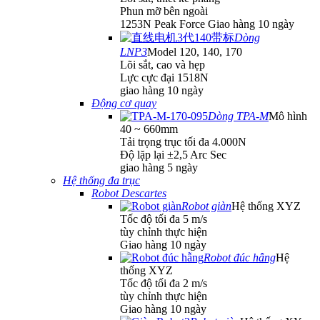
Phun mỡ bên ngoài
1253N Peak Force Giao hàng 10 ngày
Dòng
LNP3
Model 120, 140, 170
Lõi sắt, cao và hẹp
Lực cực đại 1518N
giao hàng 10 ngày
Động cơ quay
Dòng TPA-M
Mô hình
40 ~ 660mm
Tải trọng trục tối đa 4.000N
Độ lặp lại ±2,5 Arc Sec
giao hàng 5 ngày
Hệ thống đa trục
Robot Descartes
Robot giàn
Hệ thống XYZ
Tốc độ tối đa 5 m/s
tùy chỉnh thực hiện
Giao hàng 10 ngày
Robot đúc hẫng
Hệ
thống XYZ
Tốc độ tối đa 2 m/s
tùy chỉnh thực hiện
Giao hàng 10 ngày