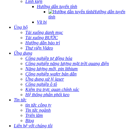
Linh kiện
Hướng dẫn tuyến tính
Hướng dẫn tuyến
tính
Vít bi
Ủng hộ
Tải xuống danh mục
Tải xuống BƯỚC
Hướng dẫn bảo trì
Thư viện Video
Ứng dụng
Công nghiệp tự động hóa
Công nghiệp năng lượng mặt trời quang điện
Năng lượng mới, pin lithium
Công nghiệp wafer bán dẫn
Ứng dụng xử lý laser
Công nghiệp ô tô
Kiểm tra trực quan chính xác
Hệ thống phân phối keo
Tin tức
tin tức công ty
Tin tức ngành
Triển lãm
Blog
Liên hệ với chúng tôi