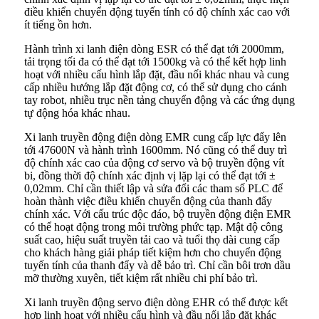
điều khiển chuyển động tuyến tính có độ chính xác cao với
ít tiếng ồn hơn.
Hành trình xi lanh điện dòng ESR có thể đạt tới 2000mm,
tải trọng tối đa có thể đạt tới 1500kg và có thể kết hợp linh
hoạt với nhiều cấu hình lắp đặt, đầu nối khác nhau và cung
cấp nhiều hướng lắp đặt động cơ, có thể sử dụng cho cánh
tay robot, nhiều trục nền tảng chuyển động và các ứng dụng
tự động hóa khác nhau.
Xi lanh truyền động điện dòng EMR cung cấp lực đẩy lên
tới 47600N và hành trình 1600mm. Nó cũng có thể duy trì
độ chính xác cao của động cơ servo và bộ truyền động vít
bi, đồng thời độ chính xác định vị lặp lại có thể đạt tới ±
0,02mm. Chỉ cần thiết lập và sửa đổi các tham số PLC để
hoàn thành việc điều khiển chuyển động của thanh đẩy
chính xác. Với cấu trúc độc đáo, bộ truyền động điện EMR
có thể hoạt động trong môi trường phức tạp. Mật độ công
suất cao, hiệu suất truyền tải cao và tuổi thọ dài cung cấp
cho khách hàng giải pháp tiết kiệm hơn cho chuyển động
tuyến tính của thanh đẩy và dễ bảo trì. Chỉ cần bôi trơn dầu
mỡ thường xuyên, tiết kiệm rất nhiều chi phí bảo trì.
Xi lanh truyền động servo điện dòng EHR có thể được kết
hợp linh hoạt với nhiều cấu hình và đầu nối lắp đặt khác