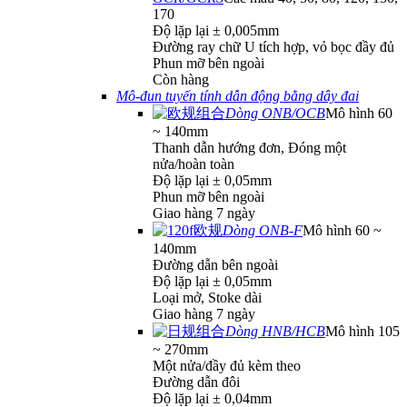
170
Độ lặp lại ± 0,005mm
Đường ray chữ U tích hợp, vỏ bọc đầy đủ
Phun mỡ bên ngoài
Còn hàng
Mô-đun tuyến tính dẫn động bằng dây đai
Dòng ONB/OCB
Mô hình 60
~ 140mm
Thanh dẫn hướng đơn, Đóng một
nửa/hoàn toàn
Độ lặp lại ± 0,05mm
Phun mỡ bên ngoài
Giao hàng 7 ngày
Dòng ONB-F
Mô hình 60 ~
140mm
Đường dẫn bên ngoài
Độ lặp lại ± 0,05mm
Loại mở, Stoke dài
Giao hàng 7 ngày
Dòng HNB/HCB
Mô hình 105
~ 270mm
Một nửa/đầy đủ kèm theo
Đường dẫn đôi
Độ lặp lại ± 0,04mm