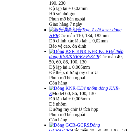
190, 230
Độ lặp lại ± 0,02mm
Hồ sơ nhỏ gọn
Phun mỡ bên ngoài
Giao hàng 7 ngày
Trục Z cắt laser dòng
HFR
Các mẫu 110, 134, 182mm
Độ chính xác lặp lại: ± 0,02mm
Bảo vệ cao, ổn định
Đế thép
dòng KSR/KNR/KFR/KCR
Các mẫu 40,
50, 60, 86, 100, 130
Độ lặp lại ± 0,005mm
Đế thép, đường ray chữ U
Phun mỡ bên ngoài
Còn hàng
Đế nhôm dòng KNR-
E
Model 60, 86, 100, 130
Độ lặp lại ± 0,005mm
Đế nhôm
Đường ray chữ U tích hợp
Phun mỡ bên ngoài
Còn hàng
Dòng
GCR/GCRS
Các mẫu 40, 50, 80, 120, 150,