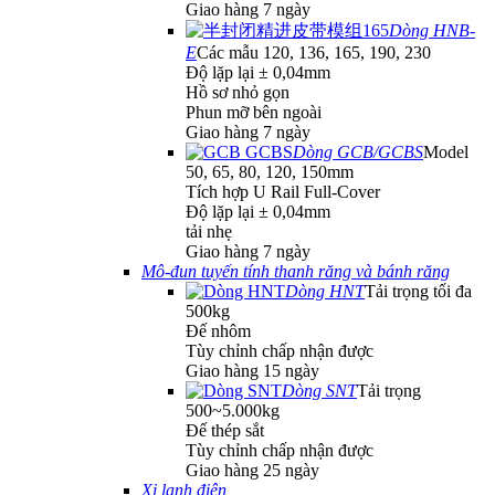
Giao hàng 7 ngày
Dòng HNB-
E
Các mẫu 120, 136, 165, 190, 230
Độ lặp lại ± 0,04mm
Hồ sơ nhỏ gọn
Phun mỡ bên ngoài
Giao hàng 7 ngày
Dòng GCB/GCBS
Model
50, 65, 80, 120, 150mm
Tích hợp U Rail Full-Cover
Độ lặp lại ± 0,04mm
tải nhẹ
Giao hàng 7 ngày
Mô-đun tuyến tính thanh răng và bánh răng
Dòng HNT
Tải trọng tối đa
500kg
Đế nhôm
Tùy chỉnh chấp nhận được
Giao hàng 15 ngày
Dòng SNT
Tải trọng
500~5.000kg
Đế thép sắt
Tùy chỉnh chấp nhận được
Giao hàng 25 ngày
Xi lanh điện