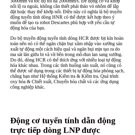
3000mm và tốc độ tối đa 2000mm/s. Đế động cơ và khớp
nối lộ ra ngoài, không cần thiết phải tháo vỏ nhôm để lắp
đặt hoặc thay thế khớp nối. Điều này có nghĩa là bộ truyền
động tuyến tính dòng HNR có thể được kết hợp theo ý
muốn để tạo ra robot Descartes phù hợp với yêu cầu tự
động hóa của bạn.
Do bộ truyền động tuyến tính dòng HCR được bịt kín hoàn
toàn nên nó có thể ngăn chặn bụi xâm nhập vào xưởng sản
xuất tự động một cách hiệu quả và ngăn bụi mịn tạo ra do
ma sát lăn giữa bi và vít bên trong mô-đun lan sang xưởng.
Do đó, dòng HCR có thể thích ứng với nhiều loại tự động
hóa khác nhau. Trong các tình huống sản xuất, nó cũng có
thể được sử dụng trong các thiết bị tự động hóa phòng sạch,
chẳng hạn như Hệ thống Kiểm tra & Kiểm tra, Quá trình
oxy hóa & Chiết xuất, Chuyển hóa chất và các ứng dụng
công nghiệp khác.
Động cơ tuyến tính dẫn động
trực tiếp dòng LNP được