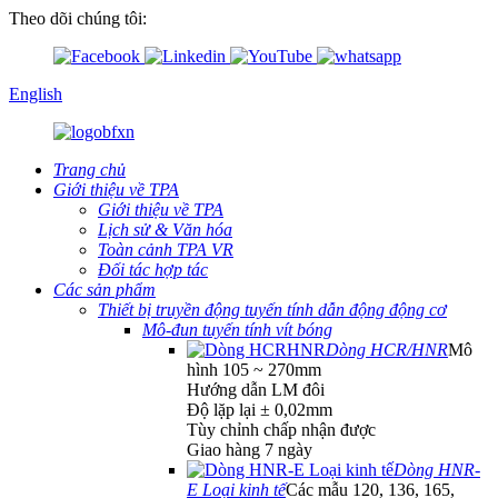
Theo dõi chúng tôi:
English
Trang chủ
Giới thiệu về TPA
Giới thiệu về TPA
Lịch sử & Văn hóa
Toàn cảnh TPA VR
Đối tác hợp tác
Các sản phẩm
Thiết bị truyền động tuyến tính dẫn động động cơ
Mô-đun tuyến tính vít bóng
Dòng HCR/HNR
Mô
hình 105 ~ 270mm
Hướng dẫn LM đôi
Độ lặp lại ± 0,02mm
Tùy chỉnh chấp nhận được
Giao hàng 7 ngày
Dòng HNR-
E Loại kinh tế
Các mẫu 120, 136, 165,