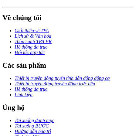
Về chúng tôi
Giới thiệu về TPA
Lịch sử & Văn hóa
Toàn cảnh TPA VR
Hệ thống đa trục
Đối tác hợp tác
Các sản phẩm
Thiết bị truyền động tuyến tính dẫn động động cơ
Thiết bị truyền động truyền động trực tiếp
Hệ thống đa trục
Linh kiện
Ủng hộ
Tải xuống danh mục
Tải xuống BƯỚC
Hướng dẫn bảo trì