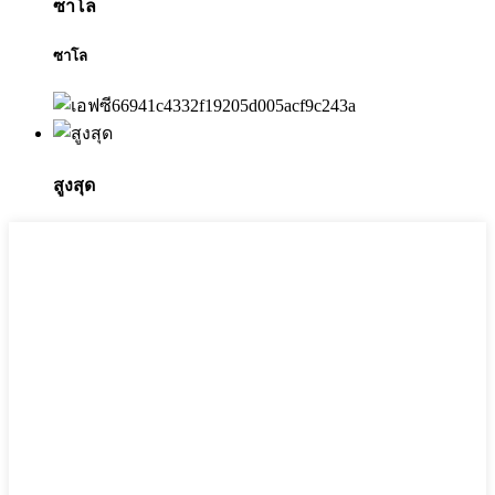
ซาโล
ซาโล
สูงสุด