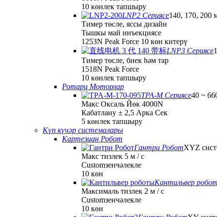
10 көнлек тапшыру
LNP2 Сериясе
140, 170, 200
Тимер төсле, яссы дизайн
Тышкы май инъекциясе
1253N Peak Force 10 көн китерү
LNP3 Сериясе
Тимер төсле, биек һәм тар
1518N Peak Force
10 көнлек тапшыру
Ротари Моторлар
TPA-M Сериясе
40 ~ 66
Макс Оксаль Йөк 4000N
Кабатлану ± 2,5 Арка Сек
5 көнлек тапшыру
Күп күчәр системалары
Картезиан Робот
Гантри Робот
XYZ сист
Макс тизлек 5 м / с
Customзенчәлекле
10 көн
Кантильвер робо
Максималь тизлек 2 м / с
Customзенчәлекле
10 көн