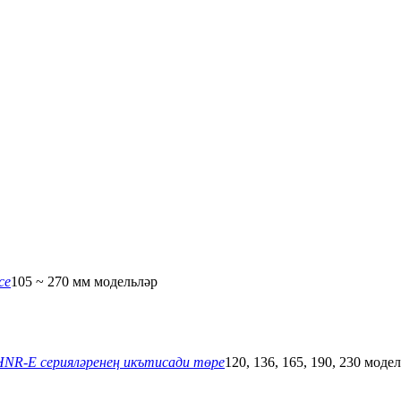
се
105 ~ 270 мм модельләр
HNR-E серияләренең икътисади төре
120, 136, 165, 190, 230 моде