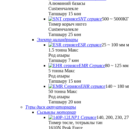
Алюминий базасы
Custзенчәлекле
Тапшыру 15 көн
SNT сериясе
500 ~ 5000КГ
Тимер корыч нигез
Custзенчәлекле
Тапшыру 25 көн
Электр цилиндрлары
ESR сериясе
25 ~ 100 мм 
1.5 тонна Макс
Род ахыры
Тапшыру 7 көн
EMR Сериясе
80 ~ 125 мм
5 тонна Макс
Род ахыры
Тапшыру 15 көн
EHR сериясе
140 ~ 180 м
50 тонна Макс
Род ахыры
Тапшыру 20 көн
Туры диск актуаторлары
Сызыклы моторлар
LNP1 Сериясе
140, 200, 230, 2
Тимер төсле, тотрыклы тән
1610N Peak Force