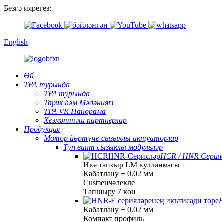
Безгә иярегез:
English
Өй
TPA турында
TPA турында
Тарих һәм Мәдәният
TPA VR Панорама
Хезмәттәш партнерлар
Продукция
Мотор йөртүче сызыклы актуаторлар
Туп винт сызыклы модульләр
HCR / HNR Серия
Ике тапкыр LM кулланмасы
Кабатлану ± 0.02 мм
Custзенчәлекле
Тапшыру 7 көн
Кабатлану ± 0.02 мм
Компакт профиль