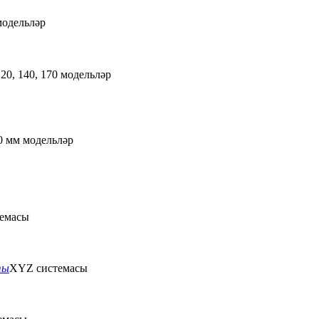
 модельләр
120, 140, 170 модельләр
0 мм модельләр
емасы
ты
XYZ системасы