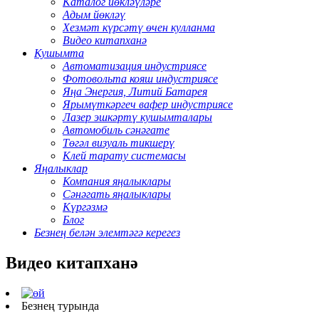
Каталог йөкләүләре
Адым йөкләү
Хезмәт күрсәтү өчен кулланма
Видео китапханә
Кушымта
Автоматизация индустриясе
Фотовольта кояш индустриясе
Яңа Энергия, Литий Батарея
Ярымүткәргеч вафер индустриясе
Лазер эшкәртү кушымталары
Автомобиль сәнәгате
Төгәл визуаль тикшерү
Клей тарату системасы
Яңалыклар
Компания яңалыклары
Сәнәгать яңалыклары
Күргәзмә
Блог
Безнең белән элемтәгә керегез
Видео китапханә
Безнең турында