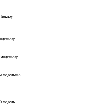
 йөкләү
модельләр
 модельләр
м модельләр
70 модель