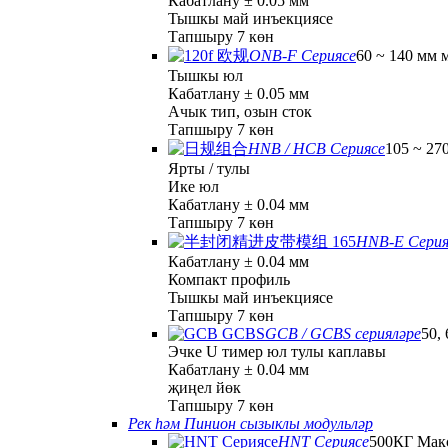
Кабатлану ± 0.05 мм
Тышкы май инъекциясе
Тапшыру 7 көн
ONB-F Сериясе
60 ~ 140 мм 
Тышкы юл
Кабатлану ± 0.05 мм
Ачык тип, озын сток
Тапшыру 7 көн
HNB / HCB Сериясе
105 ~ 27
Ярты / тулы
Ике юл
Кабатлану ± 0.04 мм
Тапшыру 7 көн
HNB-E Серия
Кабатлану ± 0.04 мм
Компакт профиль
Тышкы май инъекциясе
Тапшыру 7 көн
GCB / GCBS серияләре
50,
Эчке U тимер юл тулы каплавы
Кабатлану ± 0.04 мм
җиңел йөк
Тапшыру 7 көн
Рек һәм Пинион сызыклы модульләр
HNT Сериясе
500КГ Мак