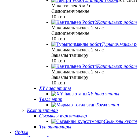
Гантри Робот
XY сист
Макс тизлек 5 м / с
Customзенчәлекле
10 көн
Кантильвер робо
Максималь тизлек 2 м / с
Customзенчәлекле
10 көн
Турыпочмаклы 
Максималь тизлек 2 м / с
Заказлы тапшыру
10 көн
Кантильвер робо
Максималь тизлек 2 м / с
Заказлы тапшыру
10 көн
XY һава этапы
XY һава этапы
Төгәл этап
Төгәл этап
Компонентлар
Сызыклы күрсәтмәләр
Сызыклы күрсә
Туп винталары
Ярдәм