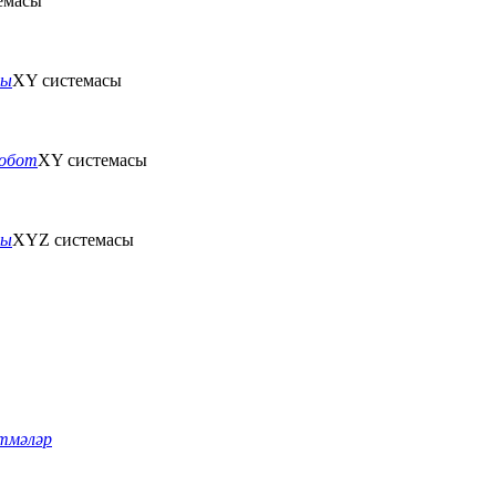
емасы
ты
XY системасы
робот
XY системасы
ты
XYZ системасы
тмәләр