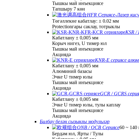
Тышкы май инъекциясе
Тапшыру 7 көн
HFR Сериясе-Лазер кисү
Төгәллекне кабатлау: ± 0.02 мм
Protectionгары саклау, тотрыклы
KSR /
Кабатлану ± 0,005 мм
Корыч нигез, U тимер юл
Тышкы май инъекциясе
Акциядә
KNR-E сериясе алюм
Кабатлану ± 0,005 мм
Алюминий базасы
Эчке U тимер юлы
Тышкы май инъекциясе
Акциядә
GCR / GCRS серия
Кабатлану ± 0,005 мм
Эчке U тимер юлы, тулы каплау
Тышкы май инъекциясе
Акциядә
Билбау белән сызыклы модульләр
ONB / OCB Сериясе
60 ~ 140
Бердәм юл, Ярты / Тулы