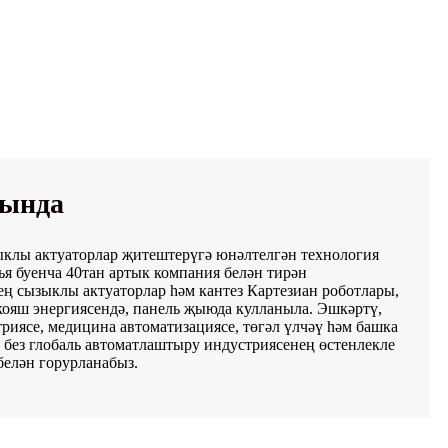
рында
ыклы актуаторлар җитештерүгә юнәлтелгән технология
ья буенча 40тан артык компания белән тирән
нең сызыклы актуаторлар һәм кантез Картезиан роботлары,
 кояш энергиясендә, панель җыюда кулланыла. Эшкәртү,
риясе, медицина автоматизациясе, төгәл үлчәү һәм башка
 без глобаль автоматлаштыру индустриясенең өстенлекле
белән горурланабыз.