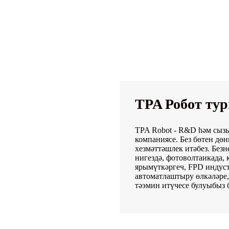
TPA Робот ту
TPA Robot - R&D һәм сыз
компаниясе. Без бөтен дөн
хезмәттәшлек итәбез. Без
нигездә, фотоволтаикада,
ярымүткәргеч, FPD индуст
автоматлаштыру өлкәләре,
тәэмин итүчесе булуыбыз 