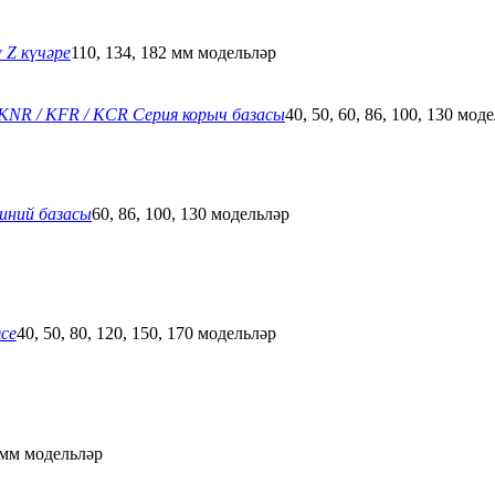
 Z күчәре
110, 134, 182 мм модельләр
 KNR / KFR / KCR Серия корыч базасы
40, 50, 60, 86, 100, 130 мод
иний базасы
60, 86, 100, 130 модельләр
се
40, 50, 80, 120, 150, 170 модельләр
 мм модельләр